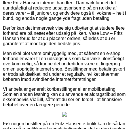
flere Fritz Hansen internet handler i Danmark fundet det
uundgåeligt at reducere udsalgspriserne på en række af
deres varer – til juniorer, og endvidere også til voksne – helt i
bund, og endda nogle gange yde fragt uden betaling.
Derfor kan det immervæk vise sig udbytterigt at studere flere
forhandlere på nettet efter udsalg på Ikeru Vase Low – Fritz
Hansen forud for at du placerer ordren, således at du er
garanteret at modtage den bedste pris.
Man skal blot være omhyggelig med, at såfremt en e-shop
forhandler varer til en udsalgspris som kan virke uforståeligt
overkommelig, så kunne det undertiden være et fingerpeg
om en uoprigtig internet shop. Bestillinger med betalingskort
er trods alt dækket ind under et regulativ, hvilket skærmer
køberen imod svindlende internet forretninger.
Vi anbefaler generelt kortbestillinger eller mobilbetaling.
Som en anden løsning kan du anvende et afdragstilbud som
eksempelvis ViaBill, såfremt du ser en fordel i at finansiere
beløbet over en længere periode.
Før nogen bestiller på en Fritz Hansen e-butik kan de sådan
set se på e-butikkens handelsbetingelser, det er dog i reglen