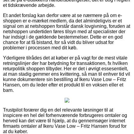
et tidskrævende arbejde.
Et andet forslag kan derfor være at se nærmere på om e-
shoppen er e-mærket medlem, da det almindeligvis er et
signal om at netshoppen forstår dansk lovgivning, foruden at
netshoppen undertiden føres tilsyn med af specialister der
har indsigt i de gældende bestemmelser. Dette er en god
chance for at få bistand, for så vidt du bliver udsat for
problemer i processen med dit køb.
Yderligere tilrådes det at køber er på vagt for de mest vitale
retningslinjer der har betydning for transaktionen, fx hvilken
returpolitik shoppen tilbyder. Her er det i øvrigt essesentielt,
at man stadig gemmer ens kvittering, så man til enhver tid vil
kunne dokumentere sin bestilling af Ikeru Vase Low – Fritz
Hansen, om du leder efter et produkt til en voksen eller et
barn.
Trustpilot forærer dig en del relevante løsninger til at
inspicere en hel del forhenværende forbrugeres omtaler og
herved kan det være til hjælp, at du gennemsøger internet
firmaets omtaler af Ikeru Vase Low – Fritz Hansen forud for
at du køber.