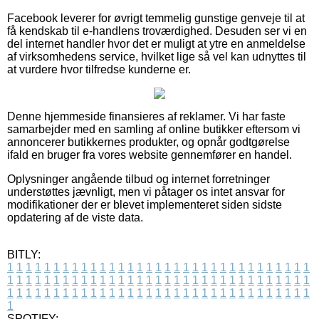
Facebook leverer for øvrigt temmelig gunstige genveje til at
få kendskab til e-handlens troværdighed. Desuden ser vi en
del internet handler hvor det er muligt at ytre en anmeldelse
af virksomhedens service, hvilket lige så vel kan udnyttes til
at vurdere hvor tilfredse kunderne er.
Denne hjemmeside finansieres af reklamer. Vi har faste
samarbejder med en samling af online butikker eftersom vi
annoncerer butikkernes produkter, og opnår godtgørelse
ifald en bruger fra vores website gennemfører en handel.
Oplysninger angående tilbud og internet forretninger
understøttes jævnligt, men vi påtager os intet ansvar for
modifikationer der er blevet implementeret siden sidste
opdatering af de viste data.
BITLY:
1
1
1
1
1
1
1
1
1
1
1
1
1
1
1
1
1
1
1
1
1
1
1
1
1
1
1
1
1
1
1
1
1
1
1
1
1
1
1
1
1
1
1
1
1
1
1
1
1
1
1
1
1
1
1
1
1
1
1
1
1
1
1
1
1
1
1
1
1
1
1
1
1
1
1
1
1
1
1
1
1
1
1
1
1
1
1
1
1
1
1
1
1
1
1
1
1
1
1
1
SPOTIFY: