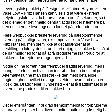
fysisk befinder dig nærved internet forhandlerens lager.
Leveringstidspunktet på Designere -> Jaime Hayon -> Ikeru
Vase Low – Fritz Hansen kan vise sig at være ekstremt
betydningsfuld hvis du behøver varen om få sekunder, så i
det øjemed er det rimelig centralt at du kigger nærmere på
den estimerede leveringsdato for det pågældende produkt.
Flere webbutikker præsterer levering på næstkommende
hverdag på utallige varer, eksempelvis Ikeru Vase Low –
Fritz Hansen, men glem ikke at det afhænger af at
bestillingen fuldbyrdes forud for et nøjagtigt klokkeslæt, så at
de har mulighed for at nå at få produkterne klar forud for at
pakkemedarbejderne drager hjemad.
Nogle online forretninger frembyder fragtfri levering, men i
mange tilfælde kun hvis man indkøber for en bestemt pris.
Alternativt kunne man foretrække den mest betalelige
fragtmulighed, hvilket i mange tilfælde – hvad end man er i
Roskilde, Dragør eller Hundested – er at få fragtfirmaet til at
levere dine produkter til en pakkeshop.
Det er efterhånden i høj grad fremkommeligt for forbrugerne
at analysere priser hos diverse online outlets, og følgelig har