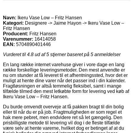
Navn:
Ikeru Vase Low – Fritz Hansen
Kategori:
Designere -> Jaime Hayon -> Ikeru Vase Low –
Fritz Hansen
Producent:
Fritz Hansen
Varenummer:
16414058
EAN:
5704890401446
Vurderet til
4.8
ud af 5 stjerner baseret på
5
anmeldelser
En lang række internet varehuse giver i vore dage en lang
række forskellige leveringsmetoder. Den mest anvendte er
nu om stunder at få leveret til et afhentningssted, hvor det er
muligt at hente dine varer når det passer ind i din kalender.
Fragtløsningen er altså temmelig fleksibel, samt i mange
tilfælde tilmed den mest letkøbte form for levering ved køb af
Ikeru Vase Low – Fritz Hansen.
Du burde omvendt overveje at få pakken bragt til din bolig
eller til når du er på job. Fragtmuligheden er som regel et
hak mere pebret, men endvidere ret så let gængelig. Den
prisbilligste metode til levering vil dog i de fleste tilfælde
være selv at hente varerne, hvilket dog er betinget af at du