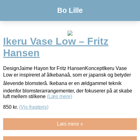
Bo Lille
Ikeru Vase Low – Fritz
Hansen
DesignJaime Hayon for Fritz HansenKonceptIkeru Vase
Low er inspireret af âIkebanaâ, som er japansk og betyder
âlevende blomsterâ. Ikebana er en ældgammel teknik
indenfor blomsterarrangementer, der fokuserer på at skabe
luft mellem stilkene
(Læs mere)
850
kr.
(Vis fragtpris)
Læs mere »