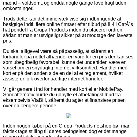
mænd – voldsomt, og endda nogle gange love fragt uden
omkostninger.
Trods dette kan det immervæk vise sig indbringende at
besigtige indtil flere online firmaer efter tilbud på Ili-ili CatÂ´s
hat pendel fra Grupa Products inden du placerer ordren,
sådan at man er usvigeligt sikker på at modtage den laveste
pris.
Du skal alligevel være så påpasselig, at såfremt en
forhandler på nettet afhænder en vare for en pris der kan ses
som ubegribelig favorabel, kunne det undertiden være en
varsel om en snydagtig internet virksomhed. Handler med
kort er på den anden side en del af et reglement, hvilket
assisterer folk overfor uærlige internet handler.
Vi går generelt ind for handler med kort eller MobilePay.
Som alternativ burde du udnytte et afbetalingstilbud fra
eksempelvis ViaBill, såfremt du agter at finansiere prisen
over en længere periode.
Inden nogen køber på en Grupa Products netshop bør man
faktisk tage stilling til deres betingelser, dog er det mange
gange et tidskrævende arbejde.