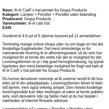
Navn:
Ili-ili CatÂ´s hat pendel fra Grupa Products
Kategori:
Lamper > Pendler > Pendler uden blænding
Producent:
Grupa Products
Varenummer:
Ili-ili cats hat
EAN:
Vurderet til
4.6
ud af 5 stjerner baseret på
11
anmeldelser
Temmelig mange online shops yder nu om dage en hel del
forskellige fragtmetoder. Det mest almindelige er for
nærværende levering til et afhentningssted, så du selv har
mulighed for at hente din ordre når der er mulighed for det.
Leveringsformen er jo i høj grad hensigtsmæssig, og typisk
ligeledes den mest betalelige mulighed for fragt ved køb af
Ili-ili CatÂ´s hat pendel fra Grupa Products.
Du kunne derudover overveje at få varerne sendt til dit hus
eller ud til din arbejdsplads. Leveringsformen bliver til tider
lidt dyrere, men også virkelig simpel. Den mindst kostelige
leveringsmåde kan ikke modsiges at være at hente pakken
selv, som desværre står og falder med at du har bopæl i
nærheden af internet firmaets adresse.
Leveringstiden på Lamper > Pendler > Pendler uden