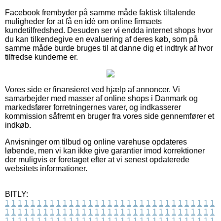
Facebook frembyder på samme måde faktisk tiltalende
muligheder for at få en idé om online firmaets
kundetilfredshed. Desuden ser vi endda internet shops hvor
du kan tilkendegive en evaluering af deres køb, som på
samme måde burde bruges til at danne dig et indtryk af hvor
tilfredse kunderne er.
Vores side er finansieret ved hjælp af annoncer. Vi
samarbejder med masser af online shops i Danmark og
markedsfører forretningernes varer, og indkasserer
kommission såfremt en bruger fra vores side gennemfører et
indkøb.
Anvisninger om tilbud og online varehuse opdateres
løbende, men vi kan ikke give garantier imod korrektioner
der muligvis er foretaget efter at vi senest opdaterede
websitets informationer.
BITLY:
1
1
1
1
1
1
1
1
1
1
1
1
1
1
1
1
1
1
1
1
1
1
1
1
1
1
1
1
1
1
1
1
1
1
1
1
1
1
1
1
1
1
1
1
1
1
1
1
1
1
1
1
1
1
1
1
1
1
1
1
1
1
1
1
1
1
1
1
1
1
1
1
1
1
1
1
1
1
1
1
1
1
1
1
1
1
1
1
1
1
1
1
1
1
1
1
1
1
1