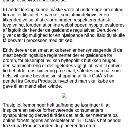
Et andet forslag kunne måske være at undersøge om online
firmaet er tilsluttet e-mærket, som almindeligvis er en
tilkendegivelse af at e-forretningen respekterer dansk
lovgivning, foruden at online webshoppen hyppigt evalueres
af fagfolk der kender de gældende regulativer. Derudover
giver det dig mulighed for en hjælpende hånd, ifald du skulle
få besvær i processen med dit køb.
Endvidere er det smart at køberen er hensynstagende til de
mest betydningsfulde reglementer der er gældende for
ordren, for eksempel hvilken byttepolitik butikken bruger. I
den sammenhæng er det ligeledes vigtigt, at man til enhver
tid beholder ens kvittering på e-mail, således man når som
helst vil kunne bevidne sin shopping af Ili-ili CatÂ´s hat
pendel fra Grupa Products, hvad end man skal købe en
gave til en mand eller kvinde.
Trustpilot frembringer helt uafhængige løsninger til at
inspicere en række forhenværende konsumenters
synspunkter og derved tilrådes det, at du ser nærmere på
online forretningens anmeldelser af Ili-ili CatÂ´s hat pendel
fra Grupa Products inden du placerer din ordre.