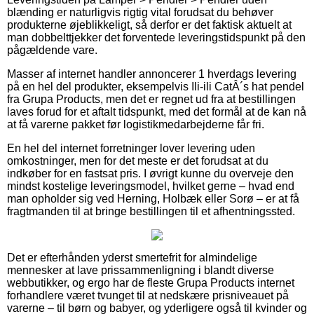
blænding er naturligvis rigtig vital forudsat du behøver
produkterne øjeblikkeligt, så derfor er det faktisk aktuelt at
man dobbelttjekker det forventede leveringstidspunkt på den
pågældende vare.
Masser af internet handler annoncerer 1 hverdags levering
på en hel del produkter, eksempelvis Ili-ili CatÂ´s hat pendel
fra Grupa Products, men det er regnet ud fra at bestillingen
laves forud for et aftalt tidspunkt, med det formål at de kan nå
at få varerne pakket før logistikmedarbejderne får fri.
En hel del internet forretninger lover levering uden
omkostninger, men for det meste er det forudsat at du
indkøber for en fastsat pris. I øvrigt kunne du overveje den
mindst kostelige leveringsmodel, hvilket gerne – hvad end
man opholder sig ved Herning, Holbæk eller Sorø – er at få
fragtmanden til at bringe bestillingen til et afhentningssted.
Det er efterhånden yderst smertefrit for almindelige
mennesker at lave prissammenligning i blandt diverse
webbutikker, og ergo har de fleste Grupa Products internet
forhandlere været tvunget til at nedskære prisniveauet på
varerne – til børn og babyer, og yderligere også til kvinder og