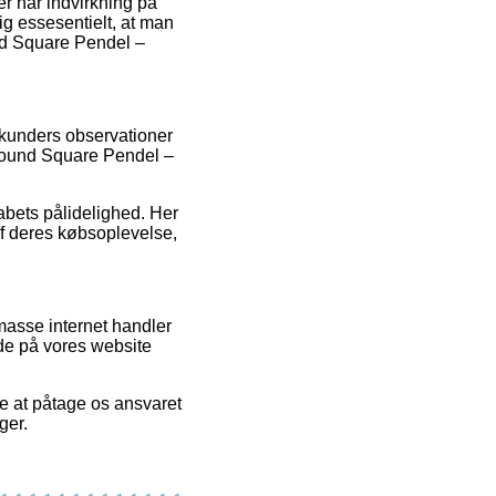
er har indvirkning på
g essesentielt, at man
und Square Pendel –
 kunders observationer
 Round Square Pendel –
abets pålidelighed. Her
 af deres købsoplevelse,
asse internet handler
de på vores website
ke at påtage os ansvaret
ger.