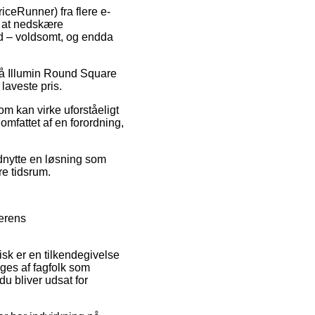
iceRunner) fra flere e-
t at nedskære
nd – voldsomt, og endda
 på Illumin Round Square
laveste pris.
m kan virke uforståeligt
omfattet af en forordning,
udnytte en løsning som
re tidsrum.
lerens
isk er en tilkendegivelse
øges af fagfolk som
u bliver udsat for