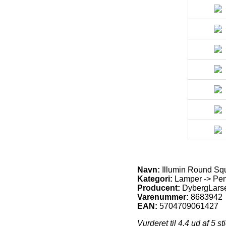
Navn:
Illumin Round Sq
Kategori:
Lamper -> Pen
Producent:
DybergLars
Varenummer:
8683942
EAN:
5704709061427
Vurderet til
4.4
ud af 5 st