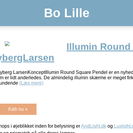
Bo Lille
Illumin Round
ybergLarsen
Dyberg LarsenKonceptIllumin Round Square Pendel er en nyhed i
 er lidt anderledes. De almindelig illumin skærme er meget fir
frundende
(Læs mere)
Køb nu »
ps i øjeblikket inden for belysning er
AndLight.dk
og
Luxlight.