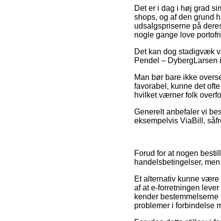
Det er i dag i høj grad s
shops, og af den grund h
udsalgspriserne på deres
nogle gange love portofri
Det kan dog stadigvæk væ
Pendel – DybergLarsen ind
Man bør bare ikke overse
favorabel, kunne det ofte
hvilket værner folk overf
Generelt anbefaler vi be
eksempelvis ViaBill, såf
Forud for at nogen besti
handelsbetingelser, men 
Et alternativ kunne være 
af at e-forretningen leve
kender bestemmelserne på
problemer i forbindelse 