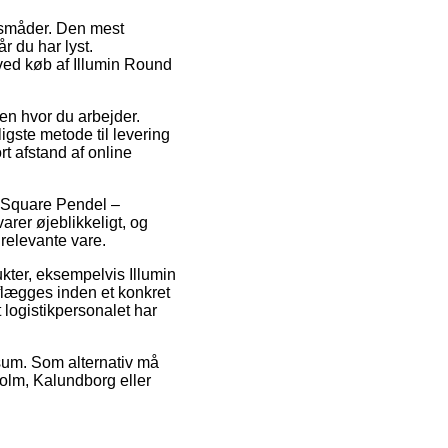
ngsmåder. Den mest
år du har lyst.
 ved køb af Illumin Round
sen hvor du arbejder.
igste metode til levering
rt afstand af online
 Square Pendel –
rer øjeblikkeligt, og
 relevante vare.
kter, eksempelvis Illumin
lægges inden et konkret
 logistikpersonalet har
 sum. Som alternativ må
holm, Kalundborg eller