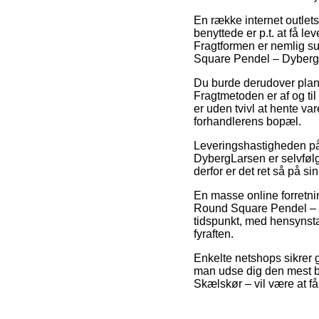
En række internet outlet
benyttede er p.t. at få lev
Fragtformen er nemlig su
Square Pendel – Dyberg
Du burde derudover planlæ
Fragtmetoden er af og til
er uden tvivl at hente var
forhandlerens bopæl.
Leveringshastigheden på
DybergLarsen er selvfølg
derfor er det ret så på s
En masse online forretni
Round Square Pendel – D
tidspunkt, med hensynstag
fyraften.
Enkelte netshops sikrer g
man udse dig den mest be
Skælskør – vil være at få f