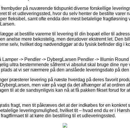
s frembyder på nuværende tidspunkt diverse forskellige leveri
eret til et udleveringssted, hvor du selv henter de bestilte varer n
per fleksibel, samt ofte endda den mest betalelige fragtløsning
Larsen.
gge at bestille varerne til levering til din bopæl eller til adres
 en anelse mere bekostelig, men derudover ekstremt let. Den bill
erne selv, hvilket dog nødvendiggør at du fysisk befinder dig i ko
 Lamper -> Pendler -> DybergLarsen Pendler -> Illumin Round
elig ultra bestemmende såfremt vi absolut skal bruge dine nye va
in plads at vi ser nærmere på den anslåede leveringsdato på den
nger præsterer levering på næste hverdag på deres favorit produ
ybergLarsen, men vær på vagt da det afhænger af at ordren af
en til at de sandsynligvis kan nå at få pakken fikset forud for at
ratis fragt, men tit påkræves det at der indkøbes for en konkret
talelige leveringsmulighed, hvilket tit – hvad end du er i Hørs
ragtfirmaet til at køre din bestilling til et udleveringssted.