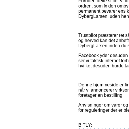
Foruden dette stiller vi 
ordren, som fx den ombyt
permanent bevarer ens kv
DybergLarsen, uden hensy
Trustpilot præsterer ret
og herved kan det anbefa
DybergLarsen inden du 
Facebook yder desuden fu
ser vi faktisk internet f
hvilket desuden burde tag
Denne hjemmeside er fin
når vi annoncerer virkso
foretager en bestilling.
Anvisninger om varer og f
for reguleringer der er b
BITLY: