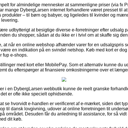
impelt for almindelige mennesker at sammenligne priser (via fx Pr
ar mange DybergLarsen internet forhandlere været presset til a
 produkter – til børn og babyer, og ligeledes til kvinder og mæ
 levering.
re udbytterigt at besigtige diverse e-forretninger efter udsalg
en du shopper, sådan at du ikke er i tvivl om at skaffe sig den 
, at når en online webshop afhænder varer for en udsalgspris so
 være en indikation på en svindel netshop. Køb med kort er dog 
or fup e-shops.
stillinger med kort eller MobilePay. Som et alternativ kunne du 
remt du efterspørger at finansiere omkostningerne over et længe
ller i en DybergLarsen webbutik kunne de reelt granske forhand
det er ofte ikke specielt ophidsende.
at se hvorvidt e-handlen er verificeret af e-mærket, siden det typ
r op til dansk lovgivning, udover at online forretningen tit unders
 området. Desuden får du anledning til assistance, for så vidt d
med dit køb.