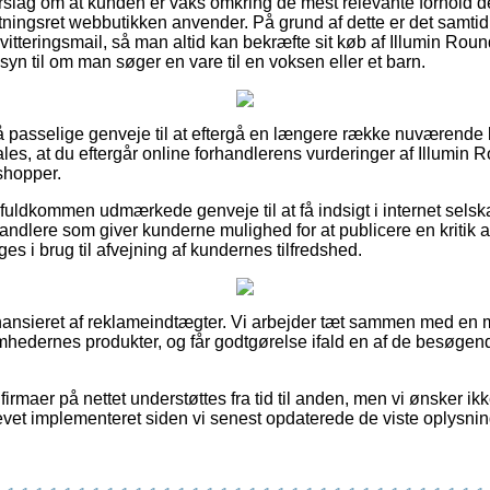
forslag om at kunden er vaks omkring de mest relevante forhold d
ningsret webbutikken anvender. På grund af dette er det samtidi
itteringsmail, så man altid kan bekræfte sit køb af Illumin Ro
n til om man søger en vare til en voksen eller et barn.
 så passelige genveje til at eftergå en længere række nuværende
les, at du eftergår online forhandlerens vurderinger af Illumin
shopper.
ldkommen udmærkede genveje til at få indsigt i internet selsk
orhandlere som giver kunderne mulighed for at publicere en kritik
es i brug til afvejning af kundernes tilfredshed.
ansieret af reklameindtægter. Vi arbejder tæt sammen med en m
mhedernes produkter, og får godtgørelse ifald en af de besøgen
irmaer på nettet understøttes fra tid til anden, men vi ønsker ik
levet implementeret siden vi senest opdaterede de viste oplysnin