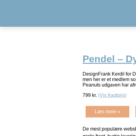
Pendel – D
DesignFrank Kerdil for 
men her er et medlem som
Peanuts udgaven har a
799
kr.
(Vis fragtpris)
Læs mere »
De mest populære websho