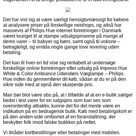
Det har vist sig at være særligt hensigtsmæssigt for købere
at analysere priser på forskellige netshops, og altså har
massevis af Philips Hue internet forretninger i Danmark
været tvunget til at stampe udsalgspriserne på mange af
deres varer – til babyer og børn, samt også til voksne –
betragteligt, og endda nogle gange love levering uden
betaling.
Det kan til hver en tid vise sig rentabelt at undersøge
forskellige online forretninger efter udsalg på Impress Hue
White & Color Ambiance Udendørs Væglampe – Philips
Hue inden du gennemfører dit køb, sådan at du er på den
sikre side med at opnå den skarpeste pris.
Man bør blot være obs på, at i tilfælde af at en e-butik sælger
bedst i test varer for en salgspris som kan ses som
overordentlig attraktiv, kunne det for det meste være en
indikation på en bedragerisk butik. Køb med betalingskort er
på den anden side omfavnet af en foranstaltning, der
beskytter folk imod falske butikker på nettet.
Vi tilråder kortbestillinger eller betalinger med mobilen.