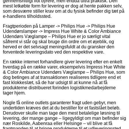
gennemsnitligt lidt dyrere, men endda ultra praktisk. Den
mest letkøbte form for levering er dog at hente pakken selv,
som desværre stiller krav om at du fysisk befinder dig tæt på
e-handlens tilholdssted.
Fragtperioden på Lamper -> Philips Hue -> Philips Hue
Udendørslamper -> Impress Hue White & Color Ambiance
Udendørs Væglampe – Philips Hue er jo særligt vital
såfremt vi står og skal bruge din ordre om et øjeblik, og
herved er det selvsagt meningsfuldt at du gransker den
forventede leveringsdato ved den respektive vare.
En række internet forhandlere giver levering efter en enkelt
hverdag på en række varer, eksempelvis Impress Hue White
& Color Ambiance Udendørs Væglampe – Philips Hue, som
dog betinges af at transaktionen realiseres tidligere end et
fast klokkeslæt, så de har udsigt til at kunne nå at få
produkterne distribueret forinden logistikmedarbejderne
tager hjem.
Nogle få online outlets garanterer fragt uden gebyr, men
undertiden kræves det at du bestiller for et fastslået beløb.
Derudover skulle man tage den mest betalelige løsning til
levering, der mange gange – ligegyldigt om man befinder sig
nær Roskilde, Aabenraa eller Helsinge – vil blive at få
fragtmanden til at bringe produkterne til et udleveringssted.