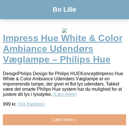
Bo Lille
Impress Hue White & Color
Ambiance Udendørs
Væglampe – Philips Hue
DesignPhilips Design for Philips HUEKonceptImpress Hue
White & Color Ambiance Udendørs Væglampe er en
imponerende lampe, der giver et flot lys udendørs. Takket
være det smarte Philips Hue system har du mulighed for at
justere dit lys i lysstyrke,
(Læs mere)
999
kr.
(Vis fragtpris)
Læs mere »