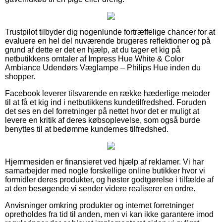
Trustpilot tilbyder dig nogenlunde fortræffelige chancer for at
evaluere en hel del nuværende brugeres reflektioner og på
grund af dette er det en hjælp, at du tager et kig på
netbutikkens omtaler af Impress Hue White & Color
Ambiance Udendørs Væglampe – Philips Hue inden du
shopper.
Facebook leverer tilsvarende en række hæderlige metoder
til at få et kig ind i netbutikkens kundetilfredshed. Foruden
det ses en del forretninger på nettet hvor det er muligt at
levere en kritik af deres købsoplevelse, som også burde
benyttes til at bedømme kundernes tilfredshed.
Hjemmesiden er finansieret ved hjælp af reklamer. Vi har
samarbejder med nogle forskellige online butikker hvor vi
formidler deres produkter, og høster godtgørelse i tilfælde af
at den besøgende vi sender videre realiserer en ordre.
Anvisninger omkring produkter og internet forretninger
opretholdes fra tid til anden, men vi kan ikke garantere imod