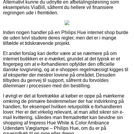
Alternativt kunne du udnytte en afbetalingsløsning som
eksempelvis ViaBill, såfremt du hellere vil finansiere
regningen ude i fremtiden.
Inden nogen handler på en Philips Hue internet shop burde
de uden tvivl studere deres regler, men det er i mange
tilfælde et tidskrævende projekt.
Et andet forslag kan derfor være at se nærmere på om
internet butikken er e-mærket, grundet at det typisk er et
fingerpeg om at e-forhandleren opfylder den officielle
danske lovgivning, og at e-shoppen regelmæssigt kigges til
af eksperter der mestrer lovene på området. Desuden
tilbydes du genvej til support, såfremt du forvoldes
dilemmaer i processen med din bestilling.
I øvrigt er det at foretrække at køber er oppe på mærkerne
omkring de primære bestemmelser der har indvirkning på
handlen, for eksempel hvilken returpolitik e-forhandleren
lover. Her er det virkelig relevant, at man altid sikrer sin e-
mail kvittering, således man fremadrettet kan bevidne sin
shopping af Impress Hue White & Color Ambiance
Udendørs Væglampe – Philips Hue, om du er på
gaveindkøb til en pige eller dreng.