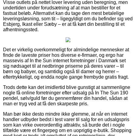
Visse outlets på nettet lover levering uden beregning, men
undertiden under forudsætning af at man bestiller for et
fastsat beløb. Alternativt kan du tage den mest betalelige
leveringsløsning, som tit – ligegyldigt om du befinder sig ved
Esbjerg, Ikast eller Sæby – er at få kørt din bestilling til et
afhentningssted.
Det er virkelig overkommeligt for almindelige mennesker at
finde de laveste priser hos diverse e-firmaer, og ergo har
massevis af In the Sun internet forretninger i Danmark set
sig nødsaget til at nedbringe priserne på deres varer – til
børn og babyer, og samtidig også til damer og herrer –
eftertrykkeligt, og endda nogle gange frembyde gratis fragt.
Trods dette kan det imidlertid blive gunstigt at sammenligne
nogle få online forretninger efter udsalg på In The Sun 190
pendel, sølv/guld før du gennemfører din handel, sådan at
man er tryg ved at få den skarpeste pris.
Man bør ikke desto mindre ikke glemme, at når en internet
handler udbyder bedst i test varer til salg for en udsalgspris
som kan virke overordentlig attraktiv, så burde det i nogle
tilfælde være et fingerpeg om en uoprigtig e-butik. Shopping
med kort er trods alt omsluttet af en retningslinje, der