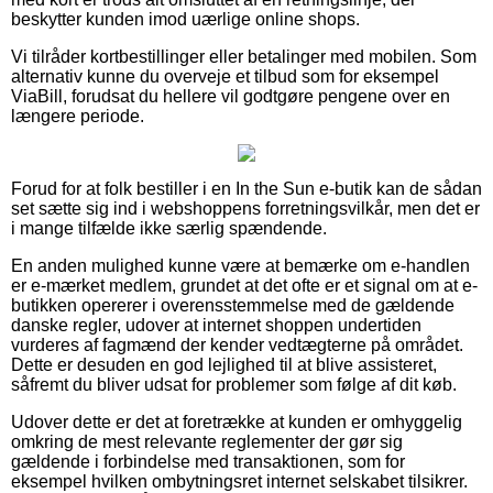
beskytter kunden imod uærlige online shops.
Vi tilråder kortbestillinger eller betalinger med mobilen. Som
alternativ kunne du overveje et tilbud som for eksempel
ViaBill, forudsat du hellere vil godtgøre pengene over en
længere periode.
Forud for at folk bestiller i en In the Sun e-butik kan de sådan
set sætte sig ind i webshoppens forretningsvilkår, men det er
i mange tilfælde ikke særlig spændende.
En anden mulighed kunne være at bemærke om e-handlen
er e-mærket medlem, grundet at det ofte er et signal om at e-
butikken opererer i overensstemmelse med de gældende
danske regler, udover at internet shoppen undertiden
vurderes af fagmænd der kender vedtægterne på området.
Dette er desuden en god lejlighed til at blive assisteret,
såfremt du bliver udsat for problemer som følge af dit køb.
Udover dette er det at foretrække at kunden er omhyggelig
omkring de mest relevante reglementer der gør sig
gældende i forbindelse med transaktionen, som for
eksempel hvilken ombytningsret internet selskabet tilsikrer.