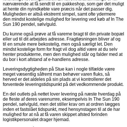
nærværende at få sendt til en pakkeshop, som gør det muligt
at hente din nyindkøbte vare præcis når det passer dig.
Muligheden er altså ekstremt simpel, samt ofte ydermere
den mindst kostelige mulighed for levering ved køb af In The
Sun 190 pendel, sølv/guld.
Du kunne også prøve at få varerne bragt til din private bopæl
eller ud til dit arbejdes adresse. Fragtløsningen bliver af og
til en smule mere bekostelig, men også særligt let. Den
mindst kostelige form for fragt vil dog altid være at du selv
henter produkterne, men den mulighed står og falder med at
du bor i kort afstand af e-handlens adresse.
Leveringsdygtigheden på Stue kan i nogle tilfælde være
meget væsentlig såfremt man behøver varen fluks, så
herved er det aldeles på sin plads at vi kontrollerer det
forventede leveringstidspunkt på det vedkommende produkt.
En del outlets på nettet lover levering på næste hverdag på
de fleste af deres varenumre, eksempelvis In The Sun 190
pendel, sølv/guld, men det stiller krav om at ordren lægges
inden et fastslået tidspunkt, med hensynstagen til at de har
mulighed for at nå at få varen skippet afsted forinden
logistikpersonalet drager hjemad.