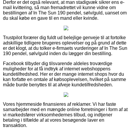
Derfor er det også relevant, at man stadigvæk sikrer ens e-
mail kvittering, så man fremadrettet vil kunne vidne om
bestillingen af In The Sun 190 pendel, sølv/guld, uanset om
du skal købe en gave til en mand eller kvinde.
Trustpilot forærer dig fuldt ud belejlige genveje til at fortolke
adskillige tidligere brugeres oplevelser og på grund af dette
er det klogt, at du tolker e-firmaets vurderinger af In The Sun
190 pendel, sølv/guld inden du lægger din bestilling.
Facebook tilbyder dig tilsvarende aldeles troværdige
muligheder for at få indtryk af internet webshoppens
kundetilfredshed. Her er der mange internet shops hvor du
kan forfatte en omtale af købsoplevelsen, hvilket på samme
måde burde benyttes til at afveje kundetilfredsheden.
Vores hjemmeside finansieres af reklamer. Vi har faste
samarbejder med en mængde online forretninger i form af at
vi markedsfører virksomhedernes tilbud, og indtjener
betaling i tilfælde af at vores besøgende laver en
transaktion.