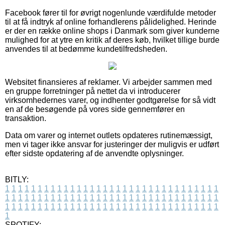
Facebook fører til for øvrigt nogenlunde værdifulde metoder
til at få indtryk af online forhandlerens pålidelighed. Herinde
er der en række online shops i Danmark som giver kunderne
mulighed for at ytre en kritik af deres køb, hvilket tillige burde
anvendes til at bedømme kundetilfredsheden.
Websitet finansieres af reklamer. Vi arbejder sammen med
en gruppe forretninger på nettet da vi introducerer
virksomhedernes varer, og indhenter godtgørelse for så vidt
en af de besøgende på vores side gennemfører en
transaktion.
Data om varer og internet outlets opdateres rutinemæssigt,
men vi tager ikke ansvar for justeringer der muligvis er udført
efter sidste opdatering af de anvendte oplysninger.
BITLY:
1
1
1
1
1
1
1
1
1
1
1
1
1
1
1
1
1
1
1
1
1
1
1
1
1
1
1
1
1
1
1
1
1
1
1
1
1
1
1
1
1
1
1
1
1
1
1
1
1
1
1
1
1
1
1
1
1
1
1
1
1
1
1
1
1
1
1
1
1
1
1
1
1
1
1
1
1
1
1
1
1
1
1
1
1
1
1
1
1
1
1
1
1
1
1
1
1
1
1
1
SPOTIFY: