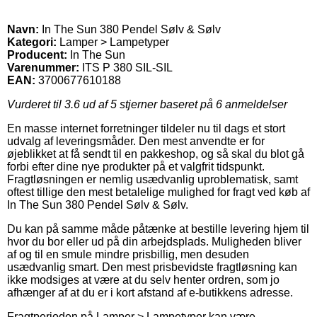
Navn:
In The Sun 380 Pendel Sølv & Sølv
Kategori:
Lamper > Lampetyper
Producent:
In The Sun
Varenummer:
ITS P 380 SIL-SIL
EAN:
3700677610188
Vurderet til
3.6
ud af 5 stjerner baseret på
6
anmeldelser
En masse internet forretninger tildeler nu til dags et stort
udvalg af leveringsmåder. Den mest anvendte er for
øjeblikket at få sendt til en pakkeshop, og så skal du blot gå
forbi efter dine nye produkter på et valgfrit tidspunkt.
Fragtløsningen er nemlig usædvanlig uproblematisk, samt
oftest tillige den mest betalelige mulighed for fragt ved køb af
In The Sun 380 Pendel Sølv & Sølv.
Du kan på samme måde påtænke at bestille levering hjem til
hvor du bor eller ud på din arbejdsplads. Muligheden bliver
af og til en smule mindre prisbillig, men desuden
usædvanlig smart. Den mest prisbevidste fragtløsning kan
ikke modsiges at være at du selv henter ordren, som jo
afhænger af at du er i kort afstand af e-butikkens adresse.
Fragtperioden på Lamper > Lampetyper kan være