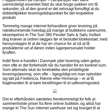
ualmindeligt essentiel ifald du skal bruge pakken om få
sekunder, så af den grund er det selvsagt fornuftigt at du
dobbelttjekker leveringstidspunktet for det respektive
produkt.
Temmelig mange internet forhandlere giver levering på
næstkommende hverdag på mange af butikkens varenumre,
eksempelvis In The Sun 380 Pendel Sølv & Sølv, hvilket
dog kræver at ordren lægges før et besluttet klokkeslæt, med
hensynstagen til at de har en chance for at nå at få
produkterne ud af døren inden lagerpersonalet holder
fyraften.
Indtil flere e-handler i Danmark yder levering uden gebyr,
men ofte er det forbeholdt når du handler for en konkret sum.
Som alternativ skal du foretrække den prisbilligste
leveringsløsning, som ofte – ligegyldigt om man opholder
sig tæt på Fredericia, Rønne eller Hinnerup – er at få
fragtmanden til at køre bestillingen til et udleveringssted.
Det er efterhånden særdeles fremkommeligt for folk at
sammenholde priser fra flere online butikker, og altså har
mange In The Sun internet varehuse set sig tvunget til at