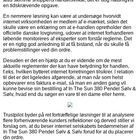
en tidskrævende opgave.
En nemmere løsning kan være at undersøge hvorvidt
internet virksomheden er medlem af e-mærket, siden det
skulle være en erklæring om at e-handlen opretholder den
officielle danske lovgivning, udover at internet forhandleren
løbende monitoreres af eksperter som forstår reglerne. Det
er en rigtig god anledning til at få bistand, når du skulle få
problemstillinger ved din ordre.
Desuden er det en hjælp at du er vidende om de mest
aktuelle reglementer der kan have betydning for handlen,
f.eks. hvilken bytteret internet forretningen tilsikrer. I relation
til det er det ligeledes afgørende, at man når som helst
opbevarer ens faktura e-mail, så man en anden gang vil
kunne bevise sin bestilling af In The Sun 380 Pendel Sølv &
Sølv, hvad end du søger en vare til en dame eller herre.
Trustpilot byder på ret fortræffelige løsninger til at analysere
flere forhenværende kunders reflektioner og derved stiller vi
forslag om, at du beser internet selskabets bedømmelser af
In The Sun 380 Pendel Sølv & Sølv forud for at du placerer
din ordre.