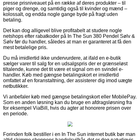
presse prisniveauet på en række af deres produkter – til
piger og drenge, og samtidig også til kvinder og mænd –
kolossalt, og endda nogle gange byde på fragt uden
betaling.
Det kan dog alligevel blive profitabelt at studere nogle
netshops efter rabatkoder på In The Sun 380 Pendel Sølv &
Sølv før du handler, således at man er garanteret at få den
mest betalelige pris.
Du må imidlertid ikke undervurdere, at ifald en e-butik
sælger varer til salg for en udsalgspris der er grænseløst
tiltalende, kunne det tit være et signal om en svindel e-
handler. Køb med gængse betalingskort er imidlertid
omfattet af en foranstaltning, der assisterer dig imod uægte
netbutikker.
Vi anbefaler køb med gængse betalingskort eller MobilePay.
Som en anden løsning kan du bruge en afdragsløsning fra
for eksempel ViaBill, hvis du agter at honorere prisen over
en periode.
Forinden folk bestiller i en In The Sun internet butik bør man
altid skimme shoppens handelsvilkår, det er dog naturligvis