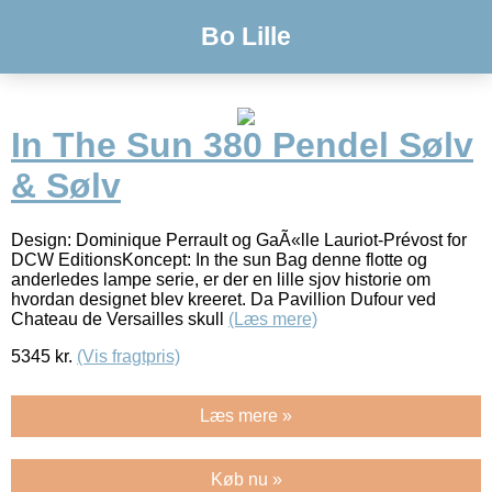
Bo Lille
In The Sun 380 Pendel Sølv
& Sølv
Design: Dominique Perrault og GaÃ«lle Lauriot-Prévost for
DCW EditionsKoncept: In the sun Bag denne flotte og
anderledes lampe serie, er der en lille sjov historie om
hvordan designet blev kreeret. Da Pavillion Dufour ved
Chateau de Versailles skull
(Læs mere)
5345
kr.
(Vis fragtpris)
Læs mere »
Køb nu »