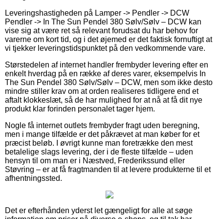
Leveringshastigheden på Lamper -> Pendler -> DCW
Pendler -> In The Sun Pendel 380 Sølv/Sølv – DCW kan
vise sig at være ret så relevant forudsat du har behov for
varerne om kort tid, og i det øjemed er det faktisk fornuftigt at
vi tjekker leveringstidspunktet på den vedkommende vare.
Størstedelen af internet handler frembyder levering efter en
enkelt hverdag på en række af deres varer, eksempelvis In
The Sun Pendel 380 Sølv/Sølv – DCW, men som ikke desto
mindre stiller krav om at orden realiseres tidligere end et
aftalt klokkeslæt, så de har mulighed for at nå at få dit nye
produkt klar forinden personalet tager hjem.
Nogle få internet outlets frembyder fragt uden beregning,
men i mange tilfælde er det påkrævet at man køber for et
præcist beløb. I øvrigt kunne man foretrække den mest
betalelige slags levering, der i de fleste tilfælde – uden
hensyn til om man er i Næstved, Frederikssund eller
Støvring – er at få fragtmanden til at levere produkterne til et
afhentningssted.
Det er efterhånden yderst let gængeligt for alle at søge