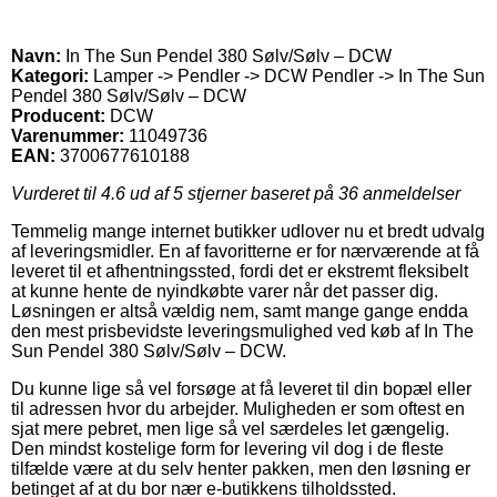
Navn:
In The Sun Pendel 380 Sølv/Sølv – DCW
Kategori:
Lamper -> Pendler -> DCW Pendler -> In The Sun
Pendel 380 Sølv/Sølv – DCW
Producent:
DCW
Varenummer:
11049736
EAN:
3700677610188
Vurderet til
4.6
ud af 5 stjerner baseret på
36
anmeldelser
Temmelig mange internet butikker udlover nu et bredt udvalg
af leveringsmidler. En af favoritterne er for nærværende at få
leveret til et afhentningssted, fordi det er ekstremt fleksibelt
at kunne hente de nyindkøbte varer når det passer dig.
Løsningen er altså vældig nem, samt mange gange endda
den mest prisbevidste leveringsmulighed ved køb af In The
Sun Pendel 380 Sølv/Sølv – DCW.
Du kunne lige så vel forsøge at få leveret til din bopæl eller
til adressen hvor du arbejder. Muligheden er som oftest en
sjat mere pebret, men lige så vel særdeles let gængelig.
Den mindst kostelige form for levering vil dog i de fleste
tilfælde være at du selv henter pakken, men den løsning er
betinget af at du bor nær e-butikkens tilholdssted.