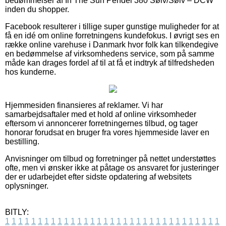
bedømmelser af In The Sun Pendel 380 Sølv/Sølv – DCW
inden du shopper.
Facebook resulterer i tillige super gunstige muligheder for at
få en idé om online forretningens kundefokus. I øvrigt ses en
række online varehuse i Danmark hvor folk kan tilkendegive
en bedømmelse af virksomhedens service, som på samme
måde kan drages fordel af til at få et indtryk af tilfredsheden
hos kunderne.
Hjemmesiden finansieres af reklamer. Vi har
samarbejdsaftaler med et hold af online virksomheder
eftersom vi annoncerer forretningernes tilbud, og tager
honorar forudsat en bruger fra vores hjemmeside laver en
bestilling.
Anvisninger om tilbud og forretninger på nettet understøttes
ofte, men vi ønsker ikke at påtage os ansvaret for justeringer
der er udarbejdet efter sidste opdatering af websitets
oplysninger.
BITLY:
1
1
1
1
1
1
1
1
1
1
1
1
1
1
1
1
1
1
1
1
1
1
1
1
1
1
1
1
1
1
1
1
1