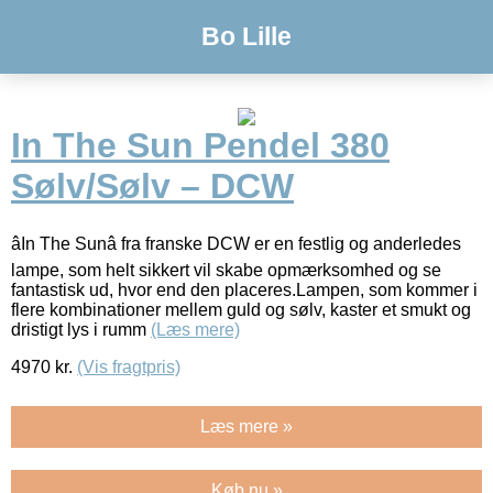
Bo Lille
In The Sun Pendel 380
Sølv/Sølv – DCW
âIn The Sunâ fra franske DCW er en festlig og anderledes
lampe, som helt sikkert vil skabe opmærksomhed og se
fantastisk ud, hvor end den placeres.Lampen, som kommer i
flere kombinationer mellem guld og sølv, kaster et smukt og
dristigt lys i rumm
(Læs mere)
4970
kr.
(Vis fragtpris)
Læs mere »
Køb nu »