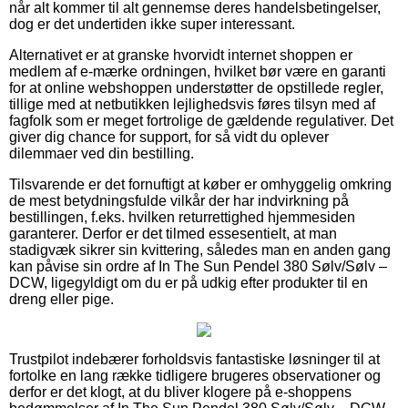
når alt kommer til alt gennemse deres handelsbetingelser,
dog er det undertiden ikke super interessant.
Alternativet er at granske hvorvidt internet shoppen er
medlem af e-mærke ordningen, hvilket bør være en garanti
for at online webshoppen understøtter de opstillede regler,
tillige med at netbutikken lejlighedsvis føres tilsyn med af
fagfolk som er meget fortrolige de gældende regulativer. Det
giver dig chance for support, for så vidt du oplever
dilemmaer ved din bestilling.
Tilsvarende er det fornuftigt at køber er omhyggelig omkring
de mest betydningsfulde vilkår der har indvirkning på
bestillingen, f.eks. hvilken returrettighed hjemmesiden
garanterer. Derfor er det tilmed essesentielt, at man
stadigvæk sikrer sin kvittering, således man en anden gang
kan påvise sin ordre af In The Sun Pendel 380 Sølv/Sølv –
DCW, ligegyldigt om du er på udkig efter produkter til en
dreng eller pige.
Trustpilot indebærer forholdsvis fantastiske løsninger til at
fortolke en lang række tidligere brugeres observationer og
derfor er det klogt, at du bliver klogere på e-shoppens