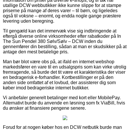
information om priser på diverse e-shops, og til tak har
utallige DCW webbutikker ikke kunne slippe for at stampe
priserne på mange af deres varer – til børn, og ligeledes
også til voksne – enormt, og endda nogle gange præstere
levering uden beregning.
Til gengæld kan det immervæk vise sig indbringende at
eftergå diverse online virksomheder efter rabatkoder på In
The Sun Pendel 380 Sølv/Sølv – DCW inden du
gennemfører din bestilling, sådan at man er skudsikker på at
antage den mest betalelige pris.
Man bør blot være obs på, at ifald en internet webshop
markedsfører en vare til en udsalgspris som kan virke utrolig
fremragende, så burde det tit være et karakteristika der viser
en bedragerisk e-forhandler. Kortbestillinger er på den
anden side omfattet af et lovbud, der assisterer dig som
køber imod bedrageriske internet butikker.
Vi anbefaler generelt betalinger med kort eller MobilePay.
Alternativt burde du anvende en løsning som fx ViaBill, hvis
du ønsker at finansiere pengene senere.
Forud for at nogen køber hos en DCW netbutik burde man