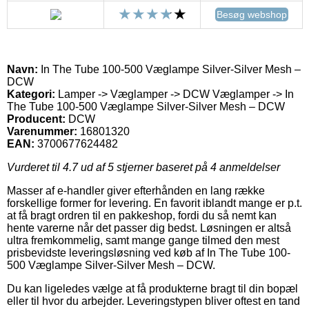
Besøg webshop
Navn:
In The Tube 100-500 Væglampe Silver-Silver Mesh –
DCW
Kategori:
Lamper -> Væglamper -> DCW Væglamper -> In
The Tube 100-500 Væglampe Silver-Silver Mesh – DCW
Producent:
DCW
Varenummer:
16801320
EAN:
3700677624482
Vurderet til
4.7
ud af 5 stjerner baseret på
4
anmeldelser
Masser af e-handler giver efterhånden en lang række
forskellige former for levering. En favorit iblandt mange er p.t.
at få bragt ordren til en pakkeshop, fordi du så nemt kan
hente varerne når det passer dig bedst. Løsningen er altså
ultra fremkommelig, samt mange gange tilmed den mest
prisbevidste leveringsløsning ved køb af In The Tube 100-
500 Væglampe Silver-Silver Mesh – DCW.
Du kan ligeledes vælge at få produkterne bragt til din bopæl
eller til hvor du arbejder. Leveringstypen bliver oftest en tand