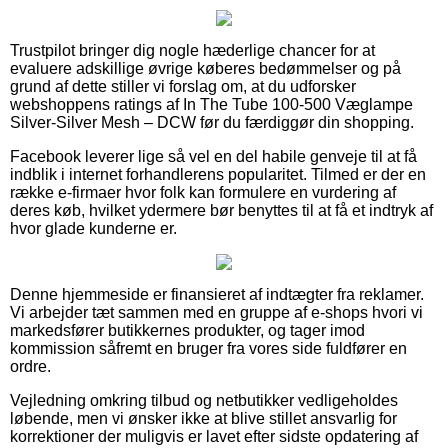
Trustpilot bringer dig nogle hæderlige chancer for at
evaluere adskillige øvrige køberes bedømmelser og på
grund af dette stiller vi forslag om, at du udforsker
webshoppens ratings af In The Tube 100-500 Væglampe
Silver-Silver Mesh – DCW før du færdiggør din shopping.
Facebook leverer lige så vel en del habile genveje til at få
indblik i internet forhandlerens popularitet. Tilmed er der en
række e-firmaer hvor folk kan formulere en vurdering af
deres køb, hvilket ydermere bør benyttes til at få et indtryk af
hvor glade kunderne er.
Denne hjemmeside er finansieret af indtægter fra reklamer.
Vi arbejder tæt sammen med en gruppe af e-shops hvori vi
markedsfører butikkernes produkter, og tager imod
kommission såfremt en bruger fra vores side fuldfører en
ordre.
Vejledning omkring tilbud og netbutikker vedligeholdes
løbende, men vi ønsker ikke at blive stillet ansvarlig for
korrektioner der muligvis er lavet efter sidste opdatering af