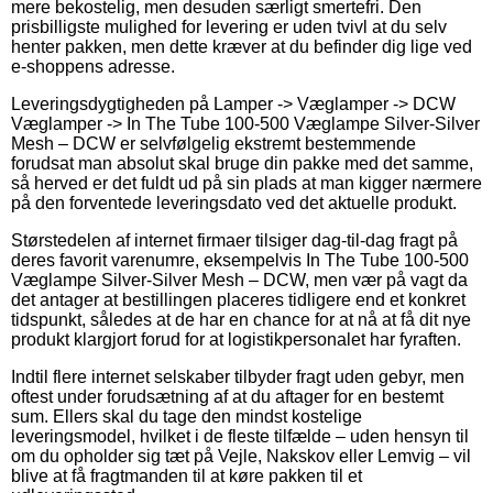
mere bekostelig, men desuden særligt smertefri. Den
prisbilligste mulighed for levering er uden tvivl at du selv
henter pakken, men dette kræver at du befinder dig lige ved
e-shoppens adresse.
Leveringsdygtigheden på Lamper -> Væglamper -> DCW
Væglamper -> In The Tube 100-500 Væglampe Silver-Silver
Mesh – DCW er selvfølgelig ekstremt bestemmende
forudsat man absolut skal bruge din pakke med det samme,
så herved er det fuldt ud på sin plads at man kigger nærmere
på den forventede leveringsdato ved det aktuelle produkt.
Størstedelen af internet firmaer tilsiger dag-til-dag fragt på
deres favorit varenumre, eksempelvis In The Tube 100-500
Væglampe Silver-Silver Mesh – DCW, men vær på vagt da
det antager at bestillingen placeres tidligere end et konkret
tidspunkt, således at de har en chance for at nå at få dit nye
produkt klargjort forud for at logistikpersonalet har fyraften.
Indtil flere internet selskaber tilbyder fragt uden gebyr, men
oftest under forudsætning af at du aftager for en bestemt
sum. Ellers skal du tage den mindst kostelige
leveringsmodel, hvilket i de fleste tilfælde – uden hensyn til
om du opholder sig tæt på Vejle, Nakskov eller Lemvig – vil
blive at få fragtmanden til at køre pakken til et