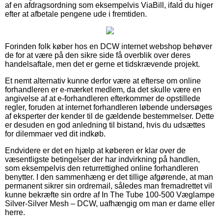
af en afdragsordning som eksempelvis ViaBill, ifald du higer
efter at afbetale pengene ude i fremtiden.
Forinden folk køber hos en DCW internet webshop behøver
de for at være på den sikre side få overblik over deres
handelsaftale, men det er gerne et tidskrævende projekt.
Et nemt alternativ kunne derfor være at efterse om online
forhandleren er e-mærket medlem, da det skulle være en
angivelse af at e-forhandleren efterkommer de opstillede
regler, foruden at internet forhandleren løbende undersøges
af eksperter der kender til de gældende bestemmelser. Dette
er desuden en god anledning til bistand, hvis du udsættes
for dilemmaer ved dit indkøb.
Endvidere er det en hjælp at køberen er klar over de
væsentligste betingelser der har indvirkning på handlen,
som eksempelvis den returrettighed online forhandleren
benytter. I den sammenhæng er det tillige afgørende, at man
permanent sikrer sin ordremail, således man fremadrettet vil
kunne bekræfte sin ordre af In The Tube 100-500 Væglampe
Silver-Silver Mesh – DCW, uafhængig om man er dame eller
herre.