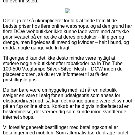
udleveringssted.
Det er jo ret så ukompliceret for folk at finde frem til de
bedste priser hos flere online webshops, og af den grund har
flere DCW webbutikker ikke kunne lade være med at trykke
prisniveauet på en række af deres produkter – til piger og
drenge, men ligeledes til mænd og kvinder – helt i bund, og
endda nogle gange yde fri fragt.
Til gengæld kan det ikke desto mindre være nyttigt at
studere nogle e-butikker efter rabatkoder på In The Tube
100-500 Væglampe Silver-Silver Mesh – DCW inden du
placerer ordren, så du er velinformeret til at få den
prisbilligste pris.
Du bør bare være omhyggelig med, at når en netbutik
sælger en vare til salg for en udsalgspris som anses for
ekstraordinært god, så kan det mange gange være et symbol
på en fup online shop. Kortkøb er heldigvis indbefattet af en
bestemmelse, der værner dig som kunde imod svindlende
internet shops.
Vi foreslår generelt bestillinger med betalingskort eller
betalinger med mobilen. Som alternativ bør du drage fordel