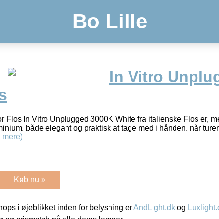
Bo Lille
In Vitro Unpl
s
r Flos In Vitro Unplugged 3000K White fra italienske Flos er, me
uminium, både elegant og praktisk at tage med i hånden, når turen g
 mere)
Køb nu »
ps i øjeblikket inden for belysning er
AndLight.dk
og
Luxlight.