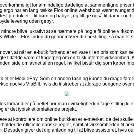
t overkommeligt for almindelige dødelige at sammenligne priser 
g ergo har en lang række Flos online webshops været tvunget ti
test produkter – til børn og babyer, og tillige også til damer og he
yde levering uden gebyr.
 mindre blive lukrativt at se nærmere på nogle få online virkso
 White – Flos inden du gennemfører din bestilling, så man er s
 over, at når en e-butik forhandler en vare til en pris som kan 
 nogle tilfælde være et fingerpeg om en falsk internet virksomhe
nden side omfavnet af en regel, hvilket bistår dig som køber imo
tkøb eller MobilePay. Som en anden løsning kunne du drage forde
ksempelvis ViaBill, hvis du tilstræber at afdrage pengene over 
os forhandler på nettet bør man i virkeligheden tage stilling til 
g er det typisk et omfattende projekt.
ære at kontrollere om online butikken er e-mærket, da det skulle
rholder de officielle danske regler, samt at virksomheden tit besi
. Desuden giver det dig anledning til at blive assisteret, hvis d