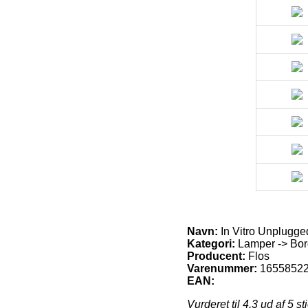
Navn:
In Vitro Unplugge
Kategori:
Lamper -> Bord
Producent:
Flos
Varenummer:
1655852
EAN:
Vurderet til
4.3
ud af 5 st