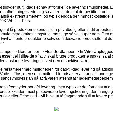
tilbyder nu til dags et hav af forskellige leveringsmuligheder. 
e afhentningssteder, og så afhenter du blot de bestilte produkte
 altså ekstremt smertefri, og typisk endda den mindst kostelige 
00K White – Flos.
at få produkterne sendt til din privatbolig eller til dit arbejde
lle smule mere omkostningsfuld, men lige så vel super nem. Den m
tvivl at hente produkterne selv, som desværre forudsætter at du 
er.
 Lamper -> Bordlamper -> Flos Bordlamper -> In Vitro Unplugge
a essentiel i tilfælde af at vi skal bruge produkterne straks, så af
 den anslåede leveringstid ved den respektive vare.
 reklamerer med muligheden for dag-til-dag levering på adskill
ite – Flos, men som imidlertid forudsætter at transaktionen g
e sandsynligvis kan nå at få varen afsendt før lagermedarbejderne 
ps frembyder portofri levering, men typisk er det forudsat at du be
 foretrække den mest prisbevidste leveringsløsning, der mange 
lev eller Grindsted – vil blive at få fragtmanden til at levere pr