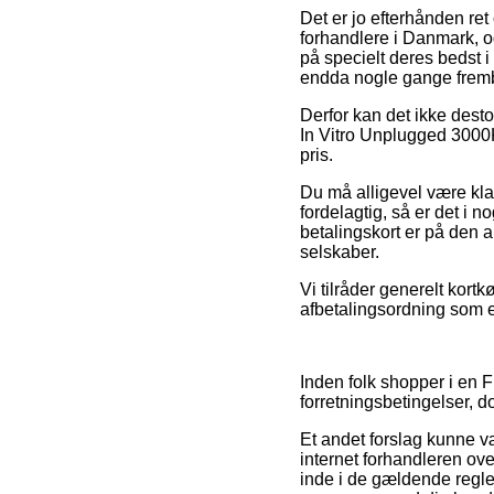
Det er jo efterhånden re
forhandlere i Danmark, o
på specielt deres bedst i 
endda nogle gange fremb
Derfor kan det ikke desto
In Vitro Unplugged 3000K
pris.
Du må alligevel være klar
fordelagtig, så er det i
betalingskort er på den a
selskaber.
Vi tilråder generelt kor
afbetalingsordning som e
Inden folk shopper i en Fl
forretningsbetingelser, do
Et andet forslag kunne v
internet forhandleren ove
inde i de gældende regler