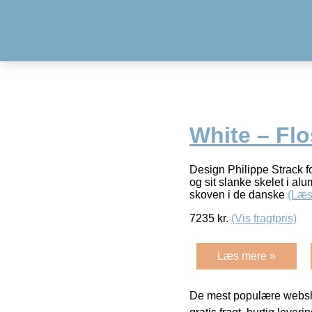
White – Flo
Design Philippe Strack fo
og sit slanke skelet i al
skoven i de danske
(Læs
7235
kr.
(Vis fragtpris)
Læs mere »
De mest populære websho