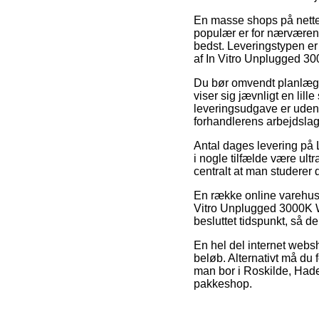
En masse shops på nettet 
populær er for nærværend
bedst. Leveringstypen er
af In Vitro Unplugged 30
Du bør omvendt planlægge 
viser sig jævnligt en li
leveringsudgave er uden 
forhandlerens arbejdslag
Antal dages levering på
i nogle tilfælde være ultr
centralt at man studerer
En række online varehuse
Vitro Unplugged 3000K Wh
besluttet tidspunkt, så d
En hel del internet websho
beløb. Alternativt må du
man bor i Roskilde, Haders
pakkeshop.