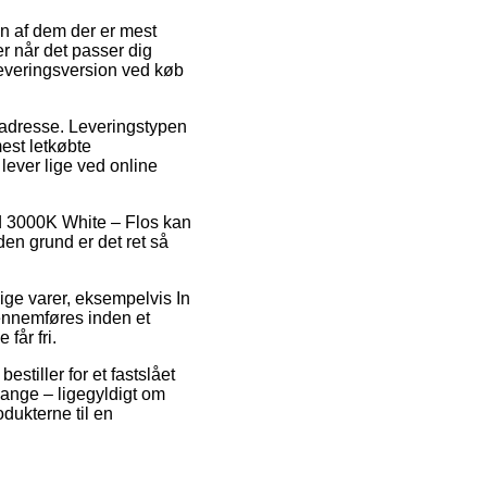
En af dem der er mest
r når det passer dig
leveringsversion ved køb
s adresse. Leveringstypen
est letkøbte
lever lige ved online
d 3000K White – Flos kan
 den grund er det ret så
ige varer, eksempelvis In
ennemføres inden et
får fri.
stiller for et fastslået
gange – ligegyldigt om
odukterne til en