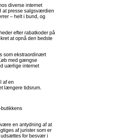
hos diverse internet
l at presse salgsværdien
rrer – helt i bund, og
mheder efter rabatkoder på
ikret at opnå den bedste
ses som ekstraordinært
d. Køb med gængse
d uærlige internet
l af en
et længere tidsrum.
e-butikkens
 være en antydning af at
gtiges af jurister som er
u udsættes for besvær i