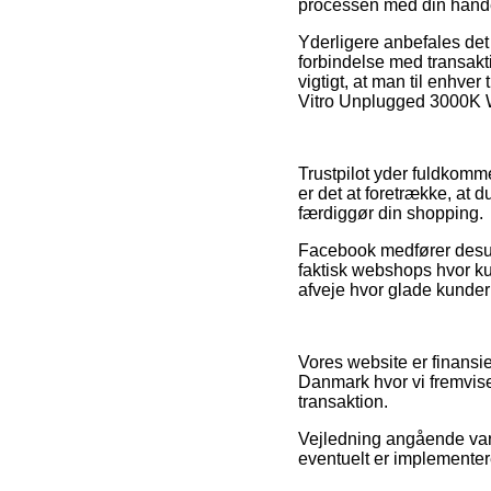
processen med din hand
Yderligere anbefales det
forbindelse med transakti
vigtigt, at man til enhve
Vitro Unplugged 3000K W
Trustpilot yder fuldkom
er det at foretrække, at 
færdiggør din shopping.
Facebook medfører desude
faktisk webshops hvor ku
afveje hvor glade kunder
Vores website er finansi
Danmark hvor vi fremvise
transaktion.
Vejledning angående vare
eventuelt er implementere