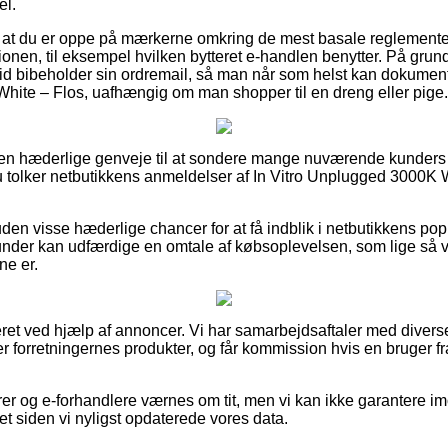
el.
 at du er oppe på mærkerne omkring de mest basale reglementer 
onen, til eksempel hvilken bytteret e-handlen benytter. På grund
r tid bibeholder sin ordremail, så man når som helst kan dokumen
hite – Flos, uafhængig om man shopper til en dreng eller pige.
men hæderlige genveje til at sondere mange nuværende kunders
du tolker netbutikkens anmeldelser af In Vitro Unplugged 3000K 
n visse hæderlige chancer for at få indblik i netbutikkens popu
nder kan udfærdige en omtale af købsoplevelsen, som lige så ve
ne er.
eret ved hjælp af annoncer. Vi har samarbejdsaftaler med diverse
r forretningernes produkter, og får kommission hvis en bruger fr
r og e-forhandlere værnes om tit, men vi kan ikke garantere im
t siden vi nyligst opdaterede vores data.