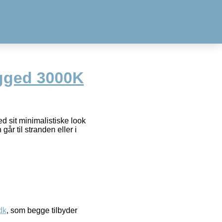
ugged 3000K
d sit minimalistiske look
år til stranden eller i
dk
, som begge tilbyder