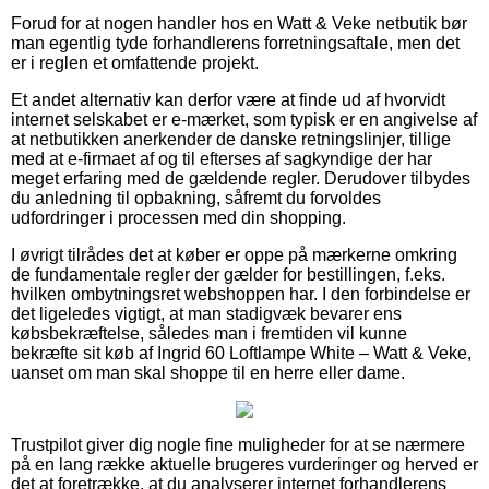
Forud for at nogen handler hos en Watt & Veke netbutik bør
man egentlig tyde forhandlerens forretningsaftale, men det
er i reglen et omfattende projekt.
Et andet alternativ kan derfor være at finde ud af hvorvidt
internet selskabet er e-mærket, som typisk er en angivelse af
at netbutikken anerkender de danske retningslinjer, tillige
med at e-firmaet af og til efterses af sagkyndige der har
meget erfaring med de gældende regler. Derudover tilbydes
du anledning til opbakning, såfremt du forvoldes
udfordringer i processen med din shopping.
I øvrigt tilrådes det at køber er oppe på mærkerne omkring
de fundamentale regler der gælder for bestillingen, f.eks.
hvilken ombytningsret webshoppen har. I den forbindelse er
det ligeledes vigtigt, at man stadigvæk bevarer ens
købsbekræftelse, således man i fremtiden vil kunne
bekræfte sit køb af Ingrid 60 Loftlampe White – Watt & Veke,
uanset om man skal shoppe til en herre eller dame.
Trustpilot giver dig nogle fine muligheder for at se nærmere
på en lang række aktuelle brugeres vurderinger og herved er
det at foretrække, at du analyserer internet forhandlerens