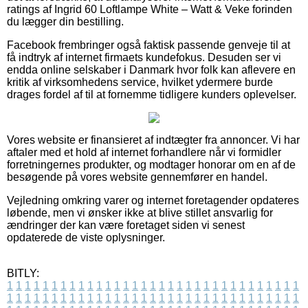
ratings af Ingrid 60 Loftlampe White – Watt & Veke forinden
du lægger din bestilling.
Facebook frembringer også faktisk passende genveje til at
få indtryk af internet firmaets kundefokus. Desuden ser vi
endda online selskaber i Danmark hvor folk kan aflevere en
kritik af virksomhedens service, hvilket ydermere burde
drages fordel af til at fornemme tidligere kunders oplevelser.
Vores website er finansieret af indtægter fra annoncer. Vi har
aftaler med et hold af internet forhandlere når vi formidler
forretningernes produkter, og modtager honorar om en af de
besøgende på vores website gennemfører en handel.
Vejledning omkring varer og internet foretagender opdateres
løbende, men vi ønsker ikke at blive stillet ansvarlig for
ændringer der kan være foretaget siden vi senest
opdaterede de viste oplysninger.
BITLY:
1
1
1
1
1
1
1
1
1
1
1
1
1
1
1
1
1
1
1
1
1
1
1
1
1
1
1
1
1
1
1
1
1
1
1
1
1
1
1
1
1
1
1
1
1
1
1
1
1
1
1
1
1
1
1
1
1
1
1
1
1
1
1
1
1
1