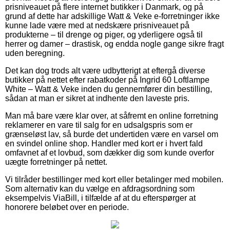
prisniveauet på flere internet butikker i Danmark, og på
grund af dette har adskillige Watt & Veke e-forretninger ikke
kunne lade være med at nedskære prisniveauet på
produkterne – til drenge og piger, og yderligere også til
herrer og damer – drastisk, og endda nogle gange sikre fragt
uden beregning.
Det kan dog trods alt være udbytterigt at eftergå diverse
butikker på nettet efter rabatkoder på Ingrid 60 Loftlampe
White – Watt & Veke inden du gennemfører din bestilling,
sådan at man er sikret at indhente den laveste pris.
Man må bare være klar over, at såfremt en online forretning
reklamerer en vare til salg for en udsalgspris som er
grænseløst lav, så burde det undertiden være en varsel om
en svindel online shop. Handler med kort er i hvert fald
omfavnet af et lovbud, som dækker dig som kunde overfor
uægte forretninger på nettet.
Vi tilråder bestillinger med kort eller betalinger med mobilen.
Som alternativ kan du vælge en afdragsordning som
eksempelvis ViaBill, i tilfælde af at du efterspørger at
honorere beløbet over en periode.