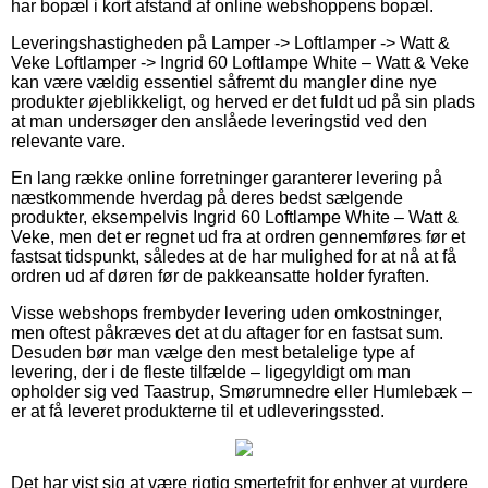
har bopæl i kort afstand af online webshoppens bopæl.
Leveringshastigheden på Lamper -> Loftlamper -> Watt &
Veke Loftlamper -> Ingrid 60 Loftlampe White – Watt & Veke
kan være vældig essentiel såfremt du mangler dine nye
produkter øjeblikkeligt, og herved er det fuldt ud på sin plads
at man undersøger den anslåede leveringstid ved den
relevante vare.
En lang række online forretninger garanterer levering på
næstkommende hverdag på deres bedst sælgende
produkter, eksempelvis Ingrid 60 Loftlampe White – Watt &
Veke, men det er regnet ud fra at ordren gennemføres før et
fastsat tidspunkt, således at de har mulighed for at nå at få
ordren ud af døren før de pakkeansatte holder fyraften.
Visse webshops frembyder levering uden omkostninger,
men oftest påkræves det at du aftager for en fastsat sum.
Desuden bør man vælge den mest betalelige type af
levering, der i de fleste tilfælde – ligegyldigt om man
opholder sig ved Taastrup, Smørumnedre eller Humlebæk –
er at få leveret produkterne til et udleveringssted.
Det har vist sig at være rigtig smertefrit for enhver at vurdere