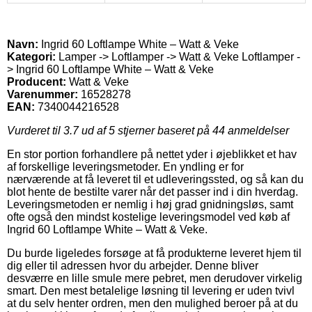
Navn:
Ingrid 60 Loftlampe White – Watt & Veke
Kategori:
Lamper -> Loftlamper -> Watt & Veke Loftlamper -
> Ingrid 60 Loftlampe White – Watt & Veke
Producent:
Watt & Veke
Varenummer:
16528278
EAN:
7340044216528
Vurderet til
3.7
ud af 5 stjerner baseret på
44
anmeldelser
En stor portion forhandlere på nettet yder i øjeblikket et hav
af forskellige leveringsmetoder. En yndling er for
nærværende at få leveret til et udleveringssted, og så kan du
blot hente de bestilte varer når det passer ind i din hverdag.
Leveringsmetoden er nemlig i høj grad gnidningsløs, samt
ofte også den mindst kostelige leveringsmodel ved køb af
Ingrid 60 Loftlampe White – Watt & Veke.
Du burde ligeledes forsøge at få produkterne leveret hjem til
dig eller til adressen hvor du arbejder. Denne bliver
desværre en lille smule mere pebret, men derudover virkelig
smart. Den mest betalelige løsning til levering er uden tvivl
at du selv henter ordren, men den mulighed beroer på at du