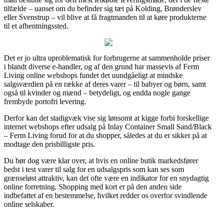
tilfælde – uanset om du befinder sig tæt på Kolding, Brønderslev
eller Svenstrup – vil blive at få fragtmanden til at køre produkterne
til et afhentningssted.
Det er jo ultra uproblematisk for forbrugerne at sammenholde priser
i blandt diverse e-handler, og af den grund har massevis af Ferm
Living online webshops fundet det uundgåeligt at mindske
salgsværdien på en række af deres varer – til babyer og børn, samt
også til kvinder og mænd – betydeligt, og endda nogle gange
frembyde portofri levering.
Derfor kan det stadigvæk vise sig lønsomt at kigge forbi forskellige
internet webshops efter udsalg på Inlay Container Small Sand/Black
– Ferm Living forud for at du shopper, således at du er sikker på at
modtage den prisbilligste pris.
Du bør dog være klar over, at hvis en online butik markedsfører
bedst i test varer til salg for en udsalgspris som kan ses som
grænseløst attraktiv, kan det ofte være en indikator for en snydagtig
online forretning. Shopping med kort er på den anden side
indbefattet af en bestemmelse, hvilket redder os overfor svindlende
online selskaber.