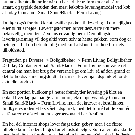
kunne afhente din ordre når du har tid. Fragtformen er altså ret
smart, og typisk desuden den mest letkøbte leveringsmodel ved køb
af Inlay Container Small Sand/Black – Ferm Living.
Du bør også foretrække at bestille pakken til levering til din lejlighed
eller til dit arbejde. Leveringsformen bliver desværre lidt mere
bekostelig, men lige så vel usædvanlig nem. Den billigste
leveringsløsning vil dog altid være selv at hente pakken, som dog er
betinget af at du befinder dig med kort afstand til online firmaets
tilholdssted.
Fragttiden på Diverse -> Boligtilbehør -> Ferm Living Boligtilbehør
-> Inlay Container Small Sand/Black – Ferm Living kan være ret
central om man har brug for varerne lige om lidt, så af den grund er
det forholdsvis meningsfuldt at man ser leveringstidspunktet for det
aktuelle produkt.
En stor portion butikker på nettet frembyder levering på blot en
enkelt hverdag på mange varenumre, eksempelvis Inlay Container
Small Sand/Black – Ferm Living, men det kræver at bestillingen
fuldbyrdes inden et fastslået tidspunkt, med det formål at de kan nå
at få varerne afsted inden lagerpersonalet har fyraften.
En hel del internet shops lover fragt uden gebyr, men i de fleste
tilfælde kun når der aftages for et fastsat beløb. Som alternativ skulle
man beslutte sig for den mest letkøbte leveringsmåde, der i de fleste