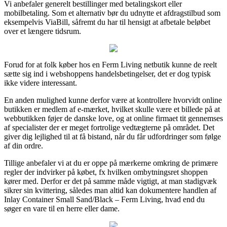
Vi anbefaler generelt bestillinger med betalingskort eller
mobilbetaling. Som et alternativ bør du udnytte et afdragstilbud som
eksempelvis ViaBill, såfremt du har til hensigt at afbetale beløbet
over et længere tidsrum.
Forud for at folk køber hos en Ferm Living netbutik kunne de reelt
sætte sig ind i webshoppens handelsbetingelser, det er dog typisk
ikke videre interessant.
En anden mulighed kunne derfor være at kontrollere hvorvidt online
butikken er medlem af e-mærket, hvilket skulle være et billede på at
webbutikken føjer de danske love, og at online firmaet tit gennemses
af specialister der er meget fortrolige vedtægterne på området. Det
giver dig lejlighed til at få bistand, når du får udfordringer som følge
af din ordre.
Tillige anbefaler vi at du er oppe på mærkerne omkring de primære
regler der indvirker på købet, fx hvilken ombytningsret shoppen
kører med. Derfor er det på samme måde vigtigt, at man stadigvæk
sikrer sin kvittering, således man altid kan dokumentere handlen af
Inlay Container Small Sand/Black – Ferm Living, hvad end du
søger en vare til en herre eller dame.