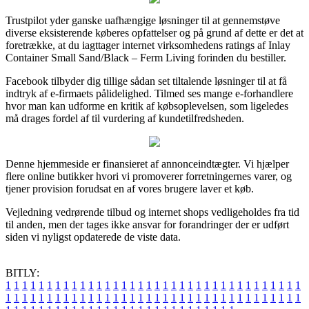
Trustpilot yder ganske uafhængige løsninger til at gennemstøve
diverse eksisterende køberes opfattelser og på grund af dette er det at
foretrække, at du iagttager internet virksomhedens ratings af Inlay
Container Small Sand/Black – Ferm Living forinden du bestiller.
Facebook tilbyder dig tillige sådan set tiltalende løsninger til at få
indtryk af e-firmaets pålidelighed. Tilmed ses mange e-forhandlere
hvor man kan udforme en kritik af købsoplevelsen, som ligeledes
må drages fordel af til vurdering af kundetilfredsheden.
Denne hjemmeside er finansieret af annonceindtægter. Vi hjælper
flere online butikker hvori vi promoverer forretningernes varer, og
tjener provision forudsat en af vores brugere laver et køb.
Vejledning vedrørende tilbud og internet shops vedligeholdes fra tid
til anden, men der tages ikke ansvar for forandringer der er udført
siden vi nyligst opdaterede de viste data.
BITLY:
1
1
1
1
1
1
1
1
1
1
1
1
1
1
1
1
1
1
1
1
1
1
1
1
1
1
1
1
1
1
1
1
1
1
1
1
1
1
1
1
1
1
1
1
1
1
1
1
1
1
1
1
1
1
1
1
1
1
1
1
1
1
1
1
1
1
1
1
1
1
1
1