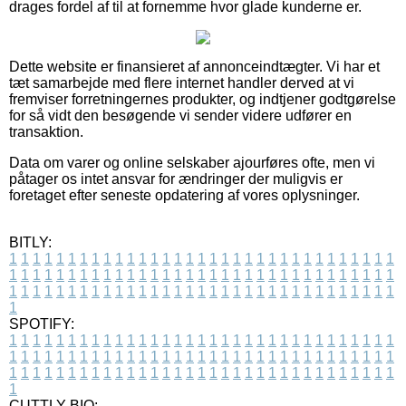
drages fordel af til at fornemme hvor glade kunderne er.
Dette website er finansieret af annonceindtægter. Vi har et
tæt samarbejde med flere internet handler derved at vi
fremviser forretningernes produkter, og indtjener godtgørelse
for så vidt den besøgende vi sender videre udfører en
transaktion.
Data om varer og online selskaber ajourføres ofte, men vi
påtager os intet ansvar for ændringer der muligvis er
foretaget efter seneste opdatering af vores oplysninger.
BITLY:
1
1
1
1
1
1
1
1
1
1
1
1
1
1
1
1
1
1
1
1
1
1
1
1
1
1
1
1
1
1
1
1
1
1
1
1
1
1
1
1
1
1
1
1
1
1
1
1
1
1
1
1
1
1
1
1
1
1
1
1
1
1
1
1
1
1
1
1
1
1
1
1
1
1
1
1
1
1
1
1
1
1
1
1
1
1
1
1
1
1
1
1
1
1
1
1
1
1
1
1
SPOTIFY:
1
1
1
1
1
1
1
1
1
1
1
1
1
1
1
1
1
1
1
1
1
1
1
1
1
1
1
1
1
1
1
1
1
1
1
1
1
1
1
1
1
1
1
1
1
1
1
1
1
1
1
1
1
1
1
1
1
1
1
1
1
1
1
1
1
1
1
1
1
1
1
1
1
1
1
1
1
1
1
1
1
1
1
1
1
1
1
1
1
1
1
1
1
1
1
1
1
1
1
1
CUTTLY BIO: