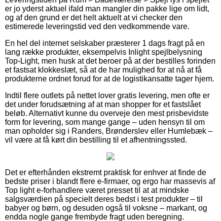
er jo yderst aktuel ifald man mangler din pakke lige om lidt,
og af den grund er det helt aktuelt at vi checker den
estimerede leveringstid ved den vedkommende vare.
En hel del internet selskaber præsterer 1 dags fragt på en
lang række produkter, eksempelvis Inlight spejlbelysning
Top-Light, men husk at det beroer på at der bestilles forinden
et fastsat klokkeslæt, så at de har mulighed for at nå at få
produkterne ordnet forud for at de logistikansatte tager hjem.
Indtil flere outlets på nettet lover gratis levering, men ofte er
det under forudsætning af at man shopper for et fastslået
beløb. Alternativt kunne du overveje den mest prisbevidste
form for levering, som mange gange – uden hensyn til om
man opholder sig i Randers, Brønderslev eller Humlebæk –
vil være at få kørt din bestilling til et afhentningssted.
Det er efterhånden ekstremt praktisk for enhver at finde de
bedste priser i blandt flere e-firmaer, og ergo har massevis af
Top light e-forhandlere været presset til at at mindske
salgsværdien på specielt deres bedst i test produkter – til
babyer og børn, og desuden også til voksne – markant, og
endda nogle gange frembyde fragt uden beregning.