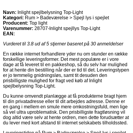
Navn:
Inlight spejlbelysning Top-Light
Kategori:
Rum > Badeværelse > Spejl lys i spejlet
Producent:
Top light
Varenummer:
28707-Inlight spejllys Top-Light
EAN:
Vurderet til
3.8
ud af 5 stjerner baseret på
30
anmeldelser
En række internet forhandlere yder nu om stunder en række
forskellige leveringsformer. Det mest populære er i vore
dage at få leveret til en pakkeshop, så du selv har mulighed
for at hente din bestilling når der er tid til det. Leveringstypen
er jo temmelig gnidningsløs, samt tit desuden den
prisbilligste mulighed for fragt ved køb af Inlight
spejlbelysning Top-Light.
Du kunne omvendt planlægge at få produkterne bragt hjem
til din privatadresse eller til dit arbejdes adresse. Denne er
en gang i mellem en smule mere omkostningsfuld, men lige
så vel ultra uproblematisk. Den prisbilligste fragtløsning vil
dog altid være selv at hente ordren, men dette forudsætter at
du lever med kort afstand til internet selskabets tilholdssted.
Leveringstiden på Rum > Badeværelse > Spejl lys i spejlet