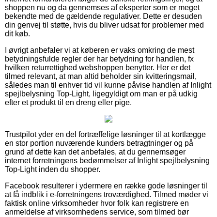
shoppen nu og da gennemses af eksperter som er meget
bekendte med de gældende regulativer. Dette er desuden
din genvej til støtte, hvis du bliver udsat for problemer med
dit køb.
I øvrigt anbefaler vi at køberen er vaks omkring de mest
betydningsfulde regler der har betydning for handlen, fx
hvilken returrettighed webshoppen benytter. Her er det
tilmed relevant, at man altid beholder sin kvitteringsmail,
således man til enhver tid vil kunne påvise handlen af Inlight
spejlbelysning Top-Light, ligegyldigt om man er på udkig
efter et produkt til en dreng eller pige.
Trustpilot yder en del fortræffelige løsninger til at kortlægge
en stor portion nuværende kunders betragtninger og på
grund af dette kan det anbefales, at du gennemsøger
internet forretningens bedømmelser af Inlight spejlbelysning
Top-Light inden du shopper.
Facebook resulterer i ydermere en række gode løsninger til
at få indblik i e-forretningens troværdighed. Tilmed møder vi
faktisk online virksomheder hvor folk kan registrere en
anmeldelse af virksomhedens service, som tilmed bør