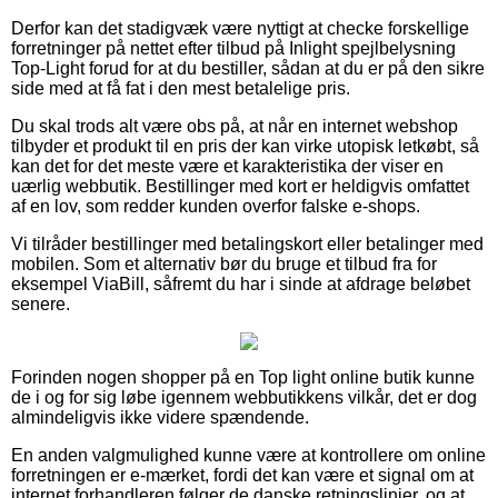
Derfor kan det stadigvæk være nyttigt at checke forskellige
forretninger på nettet efter tilbud på Inlight spejlbelysning
Top-Light forud for at du bestiller, sådan at du er på den sikre
side med at få fat i den mest betalelige pris.
Du skal trods alt være obs på, at når en internet webshop
tilbyder et produkt til en pris der kan virke utopisk letkøbt, så
kan det for det meste være et karakteristika der viser en
uærlig webbutik. Bestillinger med kort er heldigvis omfattet
af en lov, som redder kunden overfor falske e-shops.
Vi tilråder bestillinger med betalingskort eller betalinger med
mobilen. Som et alternativ bør du bruge et tilbud fra for
eksempel ViaBill, såfremt du har i sinde at afdrage beløbet
senere.
Forinden nogen shopper på en Top light online butik kunne
de i og for sig løbe igennem webbutikkens vilkår, det er dog
almindeligvis ikke videre spændende.
En anden valgmulighed kunne være at kontrollere om online
forretningen er e-mærket, fordi det kan være et signal om at
internet forhandleren følger de danske retningslinjer, og at