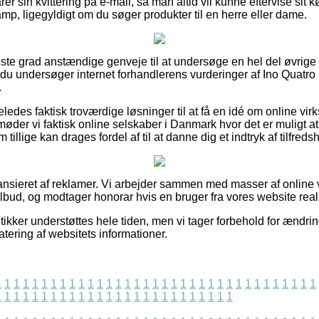
er sin kvittering på e-mail, så man altid vil kunne eftervise sit 
mp, ligegyldigt om du søger produkter til en herre eller dame.
jeste grad anstændige genveje til at undersøge en hel del øvrige
t du undersøger internet forhandlerens vurderinger af Ino Quatro
.
eledes faktisk troværdige løsninger til at få en idé om online v
der vi faktisk online selskaber i Danmark hvor det er muligt at
tillige kan drages fordel af til at danne dig et indtryk af tilfre
nsieret af reklamer. Vi arbejder sammen med masser af online va
ilbud, og modtager honorar hvis en bruger fra vores website real
ikker understøttes hele tiden, men vi tager forbehold for ændrin
atering af websitets informationer.
1
1
1
1
1
1
1
1
1
1
1
1
1
1
1
1
1
1
1
1
1
1
1
1
1
1
1
1
1
1
1
1
1
1
1
1
1
1
1
1
1
1
1
1
1
1
1
1
1
1
1
1
1
1
1
1
1
1
1
1
1