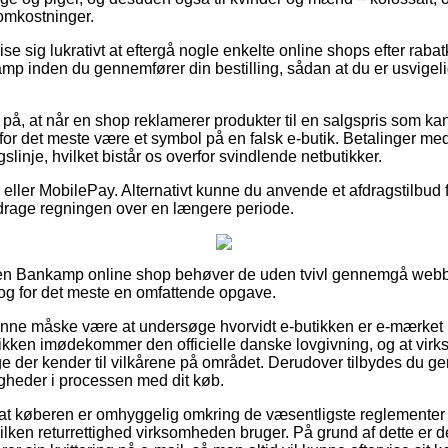
omkostninger.
e sig lukrativt at eftergå nogle enkelte online shops efter raba
p inden du gennemfører din bestilling, sådan at du er usvigeligt
 på, at når en shop reklamerer produkter til en salgspris som k
for det meste være et symbol på en falsk e-butik. Betalinger me
gslinje, hvilket bistår os overfor svindlende netbutikker.
er eller MobilePay. Alternativt kunne du anvende et afdragstilbud fr
afdrage regningen over en længere periode.
en Bankamp online shop behøver de uden tvivl gennemgå webb
 dog for det meste en omfattende opgave.
unne måske være at undersøge hvorvidt e-butikken er e-mærke
kken imødekommer den officielle danske lovgivning, og at virks
 der kender til vilkårene på området. Derudover tilbydes du genv
igheder i processen med dit køb.
gt at køberen er omhyggelig omkring de væsentligste reglementer 
ken returrettighed virksomheden bruger. På grund af dette er de