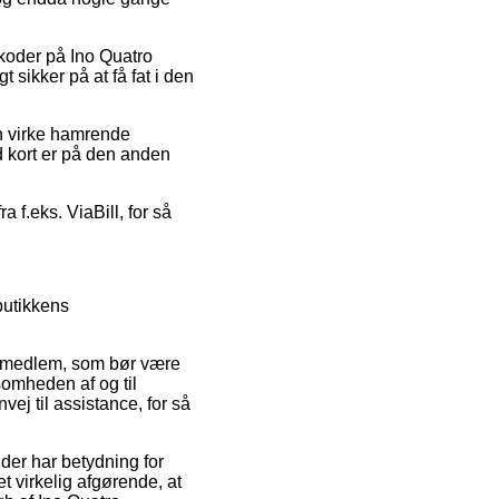
tkoder på Ino Quatro
 sikker på at få fat i den
an virke hamrende
d kort er på den anden
a f.eks. ViaBill, for så
utikkens
t medlem, som bør være
omheden af og til
ej til assistance, for så
der har betydning for
t virkelig afgørende, at