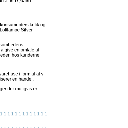
køb af Ino Quatro
 konsumenters kritik og
 Loftlampe Silver –
irksomhedens
 afgive en omtale af
dsheden hos kunderne.
rehuse i form af at vi
iserer en handel.
ger der muligvis er
1
1
1
1
1
1
1
1
1
1
1
1
1