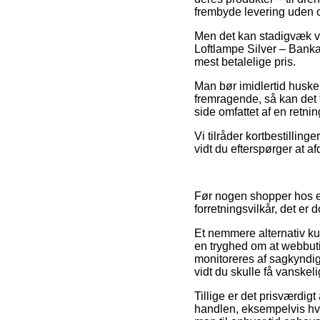
frembyde levering uden 
Men det kan stadigvæk vis
Loftlampe Silver – Bankam
mest betalelige pris.
Man bør imidlertid huske
fremragende, så kan det 
side omfattet af en retnin
Vi tilråder kortbestilling
vidt du efterspørger at 
Før nogen shopper hos 
forretningsvilkår, det er
Et nemmere alternativ k
en tryghed om at webbuti
monitoreres af sagkyndige
vidt du skulle få vanskel
Tillige er det prisværdi
handlen, eksempelvis hvil