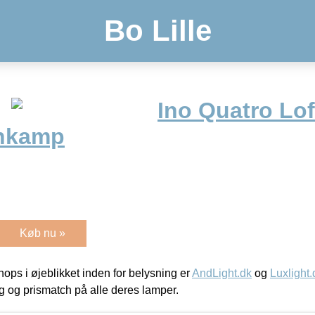
Bo Lille
Ino Quatro Lo
ankamp
Køb nu »
ps i øjeblikket inden for belysning er
AndLight.dk
og
Luxlight.
ing og prismatch på alle deres lamper.