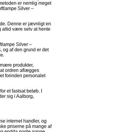
smetoden er nemlig meget
oftlampe Silver –
ejde. Denne er jævnligt en
 altid være selv at hente
tlampe Silver –
 og af den grund er det
e.
rimære produkter,
 at ordren aflægges
set forinden personalet
r et fastsat beløb. I
er sig i Aalborg,
se internet handler, og
dske priserne på mange af
, og endda nogle gange