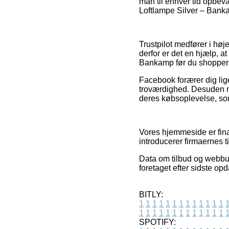
man til enhver tid opbevar
Loftlampe Silver – Banka
Trustpilot medfører i hø
derfor er det en hjælp, a
Bankamp før du shopper
Facebook forærer dig lig
troværdighed. Desuden mø
deres købsoplevelse, som 
Vores hjemmeside er fina
introducerer firmaernes t
Data om tilbud og webbut
foretaget efter sidste opd
BITLY:
1
1
1
1
1
1
1
1
1
1
1
1
1
1
1
1
1
1
1
1
1
1
1
1
1
1
SPOTIFY: