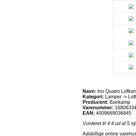
Navn:
Ino Quatro Loftla
Kategori:
Lamper -> Loft
Producent:
Bankamp
Varenummer:
1680633
EAN:
4009669036845
Vurderet til
4.4
ud af 5 st
Adskillige online varehu