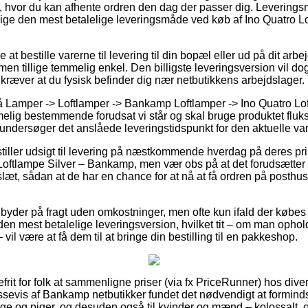
 hvor du kan afhente ordren den dag der passer dig. Levering
llige den mest betalelige leveringsmåde ved køb af Ino Quatro L
at bestille varerne til levering til din bopæl eller ud på dit arb
en tillige temmelig enkel. Den billigste leveringsversion vil dog
kræver at du fysisk befinder dig nær netbutikkens arbejdslager.
 Lamper -> Loftlamper -> Bankamp Loftlamper -> Ino Quatro Lof
g bestemmende forudsat vi står og skal bruge produktet fluks,
 undersøger det anslåede leveringstidspunkt for den aktuelle var
 stiller udsigt til levering på næstkommende hverdag på deres p
Loftlampe Silver – Bankamp, men vær obs på at det forudsætter
slæt, sådan at de har en chance for at nå at få ordren på posthu
 byder på fragt uden omkostninger, men ofte kun ifald der købes fo
n mest betalelige leveringsversion, hvilket tit – om man ophold
il være at få dem til at bringe din bestilling til en pakkeshop.
rit for folk at sammenligne priser (via fx PriceRunner) hos diver
ssevis af Bankamp netbutikker fundet det nødvendigt at formin
enge og piger, og desuden også til kvinder og mænd – kolossalt