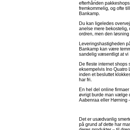
efterhånden pakkeshops,
fremkommelig, og ofte ti
Bankamp.
Du kan ligeledes overveje 
anelse mere bekostelig, m
ordren, men den løsning 
Leveringshastigheden på
Bankamp kan være temmeli
sandelig væsentligt at vi
De fleste internet shops
eksempelvis Ino Quatro 
inden et besluttet klokke
har fri.
En hel del online firmaer
øvrigt burde man vælge de
Aabenraa eller Hørning – v
Det er usædvanlig smertef
på grund af dette har ma
deres produkter – til dr