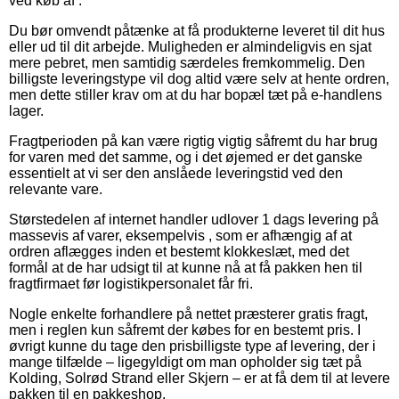
ved køb af .
Du bør omvendt påtænke at få produkterne leveret til dit hus
eller ud til dit arbejde. Muligheden er almindeligvis en sjat
mere pebret, men samtidig særdeles fremkommelig. Den
billigste leveringstype vil dog altid være selv at hente ordren,
men dette stiller krav om at du har bopæl tæt på e-handlens
lager.
Fragtperioden på kan være rigtig vigtig såfremt du har brug
for varen med det samme, og i det øjemed er det ganske
essentielt at vi ser den anslåede leveringstid ved den
relevante vare.
Størstedelen af internet handler udlover 1 dags levering på
massevis af varer, eksempelvis , som er afhængig af at
ordren aflægges inden et bestemt klokkeslæt, med det
formål at de har udsigt til at kunne nå at få pakken hen til
fragtfirmaet før logistikpersonalet får fri.
Nogle enkelte forhandlere på nettet præsterer gratis fragt,
men i reglen kun såfremt der købes for en bestemt pris. I
øvrigt kunne du tage den prisbilligste type af levering, der i
mange tilfælde – ligegyldigt om man opholder sig tæt på
Kolding, Solrød Strand eller Skjern – er at få dem til at levere
pakken til en pakkeshop.