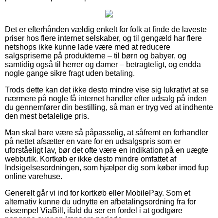
Det er efterhånden vældig enkelt for folk at finde de laveste
priser hos flere internet selskaber, og til gengæld har flere
netshops ikke kunne lade være med at reducere
salgspriserne på produkterne – til børn og babyer, og
samtidig også til herrer og damer – betragteligt, og endda
nogle gange sikre fragt uden betaling.
Trods dette kan det ikke desto mindre vise sig lukrativt at se
nærmere på nogle få internet handler efter udsalg på inden
du gennemfører din bestilling, så man er tryg ved at indhente
den mest betalelige pris.
Man skal bare være så påpasselig, at såfremt en forhandler
på nettet afsætter en vare for en udsalgspris som er
uforståeligt lav, bør det ofte være en indikation på en uægte
webbutik. Kortkøb er ikke desto mindre omfattet af
Indsigelsesordningen, som hjælper dig som køber imod fup
online varehuse.
Generelt går vi ind for kortkøb eller MobilePay. Som et
alternativ kunne du udnytte en afbetalingsordning fra for
eksempel ViaBill, ifald du ser en fordel i at godtgøre