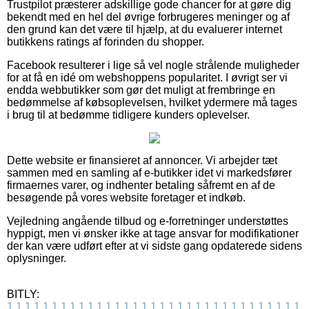
Trustpilot præsterer adskillige gode chancer for at gøre dig
bekendt med en hel del øvrige forbrugeres meninger og af
den grund kan det være til hjælp, at du evaluerer internet
butikkens ratings af forinden du shopper.
Facebook resulterer i lige så vel nogle strålende muligheder
for at få en idé om webshoppens popularitet. I øvrigt ser vi
endda webbutikker som gør det muligt at frembringe en
bedømmelse af købsoplevelsen, hvilket ydermere må tages
i brug til at bedømme tidligere kunders oplevelser.
Dette website er finansieret af annoncer. Vi arbejder tæt
sammen med en samling af e-butikker idet vi markedsfører
firmaernes varer, og indhenter betaling såfremt en af de
besøgende på vores website foretager et indkøb.
Vejledning angående tilbud og e-forretninger understøttes
hyppigt, men vi ønsker ikke at tage ansvar for modifikationer
der kan være udført efter at vi sidste gang opdaterede sidens
oplysninger.
BITLY:
1
1
1
1
1
1
1
1
1
1
1
1
1
1
1
1
1
1
1
1
1
1
1
1
1
1
1
1
1
1
1
1
1