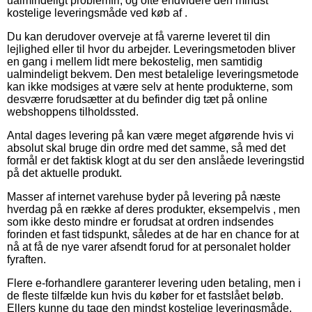
ualmindeligt problemfri, og ofte endvidere den mindst
kostelige leveringsmåde ved køb af .
Du kan derudover overveje at få varerne leveret til din
lejlighed eller til hvor du arbejder. Leveringsmetoden bliver
en gang i mellem lidt mere bekostelig, men samtidig
ualmindeligt bekvem. Den mest betalelige leveringsmetode
kan ikke modsiges at være selv at hente produkterne, som
desværre forudsætter at du befinder dig tæt på online
webshoppens tilholdssted.
Antal dages levering på kan være meget afgørende hvis vi
absolut skal bruge din ordre med det samme, så med det
formål er det faktisk klogt at du ser den anslåede leveringstid
på det aktuelle produkt.
Masser af internet varehuse byder på levering på næste
hverdag på en række af deres produkter, eksempelvis , men
som ikke desto mindre er forudsat at ordren indsendes
forinden et fast tidspunkt, således at de har en chance for at
nå at få de nye varer afsendt forud for at personalet holder
fyraften.
Flere e-forhandlere garanterer levering uden betaling, men i
de fleste tilfælde kun hvis du køber for et fastslået beløb.
Ellers kunne du tage den mindst kostelige leveringsmåde,