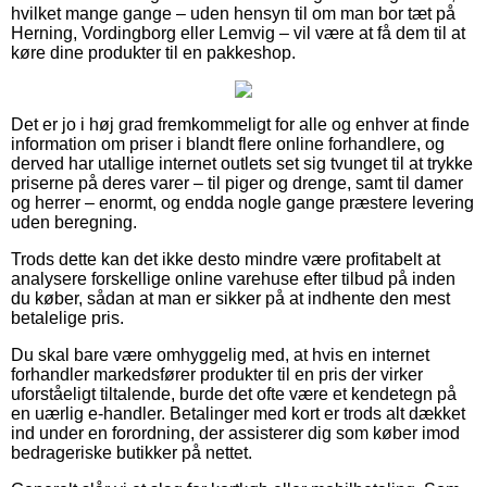
hvilket mange gange – uden hensyn til om man bor tæt på
Herning, Vordingborg eller Lemvig – vil være at få dem til at
køre dine produkter til en pakkeshop.
Det er jo i høj grad fremkommeligt for alle og enhver at finde
information om priser i blandt flere online forhandlere, og
derved har utallige internet outlets set sig tvunget til at trykke
priserne på deres varer – til piger og drenge, samt til damer
og herrer – enormt, og endda nogle gange præstere levering
uden beregning.
Trods dette kan det ikke desto mindre være profitabelt at
analysere forskellige online varehuse efter tilbud på inden
du køber, sådan at man er sikker på at indhente den mest
betalelige pris.
Du skal bare være omhyggelig med, at hvis en internet
forhandler markedsfører produkter til en pris der virker
uforståeligt tiltalende, burde det ofte være et kendetegn på
en uærlig e-handler. Betalinger med kort er trods alt dækket
ind under en forordning, der assisterer dig som køber imod
bedrageriske butikker på nettet.