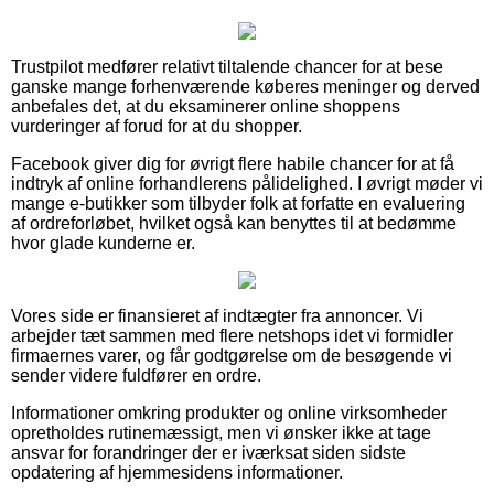
Trustpilot medfører relativt tiltalende chancer for at bese
ganske mange forhenværende køberes meninger og derved
anbefales det, at du eksaminerer online shoppens
vurderinger af forud for at du shopper.
Facebook giver dig for øvrigt flere habile chancer for at få
indtryk af online forhandlerens pålidelighed. I øvrigt møder vi
mange e-butikker som tilbyder folk at forfatte en evaluering
af ordreforløbet, hvilket også kan benyttes til at bedømme
hvor glade kunderne er.
Vores side er finansieret af indtægter fra annoncer. Vi
arbejder tæt sammen med flere netshops idet vi formidler
firmaernes varer, og får godtgørelse om de besøgende vi
sender videre fuldfører en ordre.
Informationer omkring produkter og online virksomheder
opretholdes rutinemæssigt, men vi ønsker ikke at tage
ansvar for forandringer der er iværksat siden sidste
opdatering af hjemmesidens informationer.