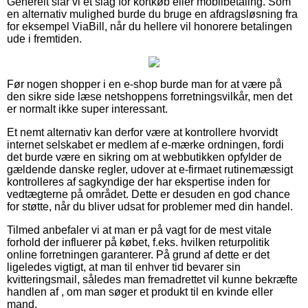
Generelt slår vi et slag for kortkøb eller mobilbetaling. Som
en alternativ mulighed burde du bruge en afdragsløsning fra
for eksempel ViaBill, når du hellere vil honorere betalingen
ude i fremtiden.
Før nogen shopper i en e-shop burde man for at være på
den sikre side læse netshoppens forretningsvilkår, men det
er normalt ikke super interessant.
Et nemt alternativ kan derfor være at kontrollere hvorvidt
internet selskabet er medlem af e-mærke ordningen, fordi
det burde være en sikring om at webbutikken opfylder de
gældende danske regler, udover at e-firmaet rutinemæssigt
kontrolleres af sagkyndige der har ekspertise inden for
vedtægterne på området. Dette er desuden en god chance
for støtte, når du bliver udsat for problemer med din handel.
Tilmed anbefaler vi at man er på vagt for de mest vitale
forhold der influerer på købet, f.eks. hvilken returpolitik
online forretningen garanterer. På grund af dette er det
ligeledes vigtigt, at man til enhver tid bevarer sin
kvitteringsmail, således man fremadrettet vil kunne bekræfte
handlen af , om man søger et produkt til en kvinde eller
mand.