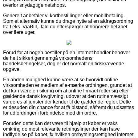
overfor snydagtige netshops.
Generelt anbefaler vi kortbestillinger eller mobilbetaling.
Som et alternativ kunne du drage nytte af en afdragsordning
fra f.eks. ViaBill, ifald du efterspørger at honorere beløbet
over flere uger.
Forud for at nogen bestiller på en internet handler behøver
de helt sikkert gennemgå virksomhedens
handelsbetingelser, dog er det normalt en tidskrævende
opgave.
En anden mulighed kunne være at se hvorvidt online
virksomheden er medlem af e-mærke ordningen, grundet at
det kan være en sikring om at online firmaet retter sig efter
gældende dansk lovgivning, udover at den rutinemæssigt
vurderes af jurister der kender til de gældende regler. Dette
er desuden din chance for at få bistand, såfremt du udsættes
for udfordringer i forbindelse med din ordre.
Foruden dette kan det være til hjælp at køber er vaks
omkring de mest relevante retningslinjer der kan have
indflydelse på købet, fx hvilken ombytningsrettighed internet