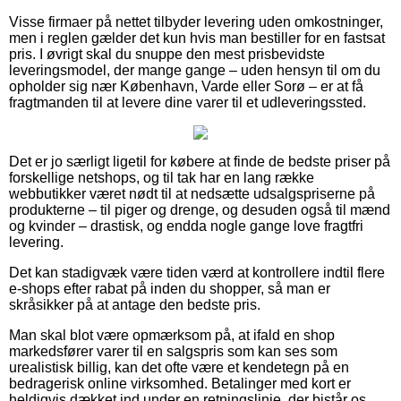
Visse firmaer på nettet tilbyder levering uden omkostninger,
men i reglen gælder det kun hvis man bestiller for en fastsat
pris. I øvrigt skal du snuppe den mest prisbevidste
leveringsmodel, der mange gange – uden hensyn til om du
opholder sig nær København, Varde eller Sorø – er at få
fragtmanden til at levere dine varer til et udleveringssted.
Det er jo særligt ligetil for købere at finde de bedste priser på
forskellige netshops, og til tak har en lang række
webbutikker været nødt til at nedsætte udsalgspriserne på
produkterne – til piger og drenge, og desuden også til mænd
og kvinder – drastisk, og endda nogle gange love fragtfri
levering.
Det kan stadigvæk være tiden værd at kontrollere indtil flere
e-shops efter rabat på inden du shopper, så man er
skråsikker på at antage den bedste pris.
Man skal blot være opmærksom på, at ifald en shop
markedsfører varer til en salgspris som kan ses som
urealistisk billig, kan det ofte være et kendetegn på en
bedragerisk online virksomhed. Betalinger med kort er
heldigvis dækket ind under en retningslinje, der bistår os