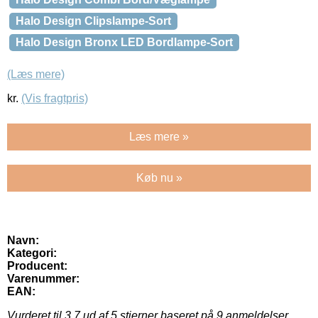
Halo Design Clipslampe-Sort
Halo Design Bronx LED Bordlampe-Sort
(Læs mere)
kr.
(Vis fragtpris)
Læs mere »
Køb nu »
Navn:
Kategori:
Producent:
Varenummer:
EAN:
Vurderet til
3.7
ud af 5 stjerner baseret på
9
anmeldelser