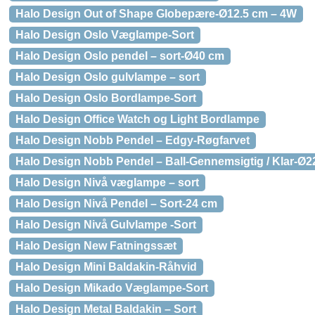
Halo Design Out of Shape Globepære-Ø12.5 cm – 4W
Halo Design Oslo Væglampe-Sort
Halo Design Oslo pendel – sort-Ø40 cm
Halo Design Oslo gulvlampe – sort
Halo Design Oslo Bordlampe-Sort
Halo Design Office Watch og Light Bordlampe
Halo Design Nobb Pendel – Edgy-Røgfarvet
Halo Design Nobb Pendel – Ball-Gennemsigtig / Klar-Ø2
Halo Design Nivå væglampe – sort
Halo Design Nivå Pendel – Sort-24 cm
Halo Design Nivå Gulvlampe -Sort
Halo Design New Fatningssæt
Halo Design Mini Baldakin-Råhvid
Halo Design Mikado Væglampe-Sort
Halo Design Metal Baldakin – Sort