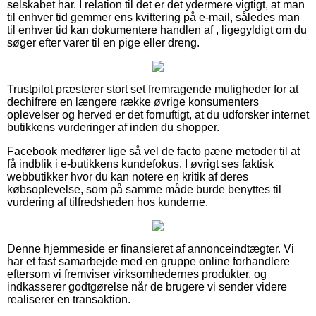
selskabet har. I relation til det er det ydermere vigtigt, at man
til enhver tid gemmer ens kvittering på e-mail, således man
til enhver tid kan dokumentere handlen af , ligegyldigt om du
søger efter varer til en pige eller dreng.
Trustpilot præsterer stort set fremragende muligheder for at
dechifrere en længere række øvrige konsumenters
oplevelser og herved er det fornuftigt, at du udforsker internet
butikkens vurderinger af inden du shopper.
Facebook medfører lige så vel de facto pæne metoder til at
få indblik i e-butikkens kundefokus. I øvrigt ses faktisk
webbutikker hvor du kan notere en kritik af deres
købsoplevelse, som på samme måde burde benyttes til
vurdering af tilfredsheden hos kunderne.
Denne hjemmeside er finansieret af annonceindtægter. Vi
har et fast samarbejde med en gruppe online forhandlere
eftersom vi fremviser virksomhedernes produkter, og
indkasserer godtgørelse når de brugere vi sender videre
realiserer en transaktion.