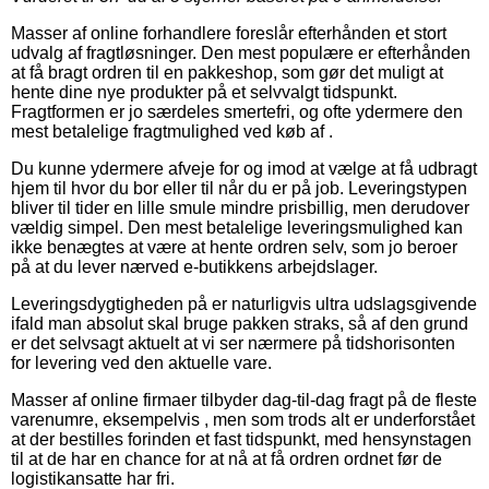
Masser af online forhandlere foreslår efterhånden et stort
udvalg af fragtløsninger. Den mest populære er efterhånden
at få bragt ordren til en pakkeshop, som gør det muligt at
hente dine nye produkter på et selvvalgt tidspunkt.
Fragtformen er jo særdeles smertefri, og ofte ydermere den
mest betalelige fragtmulighed ved køb af .
Du kunne ydermere afveje for og imod at vælge at få udbragt
hjem til hvor du bor eller til når du er på job. Leveringstypen
bliver til tider en lille smule mindre prisbillig, men derudover
vældig simpel. Den mest betalelige leveringsmulighed kan
ikke benægtes at være at hente ordren selv, som jo beroer
på at du lever nærved e-butikkens arbejdslager.
Leveringsdygtigheden på er naturligvis ultra udslagsgivende
ifald man absolut skal bruge pakken straks, så af den grund
er det selvsagt aktuelt at vi ser nærmere på tidshorisonten
for levering ved den aktuelle vare.
Masser af online firmaer tilbyder dag-til-dag fragt på de fleste
varenumre, eksempelvis , men som trods alt er underforstået
at der bestilles forinden et fast tidspunkt, med hensynstagen
til at de har en chance for at nå at få ordren ordnet før de
logistikansatte har fri.