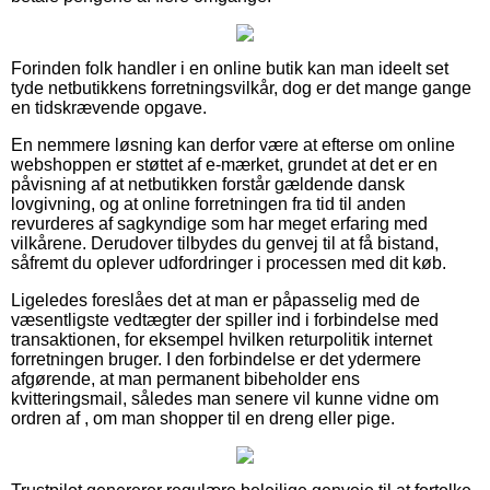
Forinden folk handler i en online butik kan man ideelt set
tyde netbutikkens forretningsvilkår, dog er det mange gange
en tidskrævende opgave.
En nemmere løsning kan derfor være at efterse om online
webshoppen er støttet af e-mærket, grundet at det er en
påvisning af at netbutikken forstår gældende dansk
lovgivning, og at online forretningen fra tid til anden
revurderes af sagkyndige som har meget erfaring med
vilkårene. Derudover tilbydes du genvej til at få bistand,
såfremt du oplever udfordringer i processen med dit køb.
Ligeledes foreslåes det at man er påpasselig med de
væsentligste vedtægter der spiller ind i forbindelse med
transaktionen, for eksempel hvilken returpolitik internet
forretningen bruger. I den forbindelse er det ydermere
afgørende, at man permanent bibeholder ens
kvitteringsmail, således man senere vil kunne vidne om
ordren af , om man shopper til en dreng eller pige.