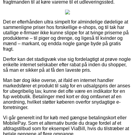
fragtmanden til at køre varerne til et udleveringssted.
Det er efterhånden ultra simpelt for almindelige dødelige at
sammenligne priser hos forskellige e-shops, og til tak har
utallige e-firmaer ikke kunne slippe for at tvinge priserne på
produkterne – til piger og drenge, og ligeså til kvinder og
mænd – markant, og endda nogle gange byde på gratis
fragt.
Derfor kan det stadigvæk vise sig fordelagtigt at prøve nogle
enkelte internet selskaber efter rabat på inden du shopper,
så man er sikker på at få den laveste pris.
Man bør dog ikke overse, at ifald en internet handler
markedsfører et produkt til salg for en udsalgspris der anses
for ubegribelig lav, kunne det ofte være en indikator for en
fup webbutik. Betalinger med kort er dog omfavnet af en
anordning, hvilket støtter køberen overfor snydagtige e-
forretninger.
Vi går generelt ind for køb med gængse betalingskort eller
MobilePay. Som et alternativ burde du drage fordel af et
afdragstilbud som for eksempel ViaBill, hvis du tilstræber at
betale pengene af flere omgange.