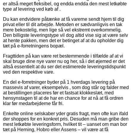
er altså meget fleksibel, og endda endda den mest letkøbte
type af levering ved køb af .
Du kan endvidere påtænke at få varerne sendt hjem til dig
privat eller til dit arbejde. Metoden er sædvanligvis en tak
mere bekostelig, men lige så vel ekstremt overkommelig.
Den billigste leveringstype vil dog altid vise sig at være selv
at hente pakken, men det er betinget af at du opholder dig
tæt på e-forretningens bopæl.
Fragttiden på kan være ret bestemmende i tilfælde af at vi
skal bruge dine nye varer nu og her, så i det øjemed er det
altså essentielt at du ser det estimerede leveringstidspunkt
ved den respektive vare.
En del e-forretninger byder på 1 hverdags levering på
massevis af varer, eksempelvis , som dog står og falder med
at bestillingen placeres før et fastsat klokkeslæt, med
hensynstagen til at de har en chance for at nå at få ordren
klar før medarbejderne får fri.
Enkelte online selskaber yder gratis fragt, men ofte kun ifald
der shoppes for en konkret pris. Desuden må man gribe den
mest letkøbte leveringsform, hvilket tit – uanset om man bor
tæt på Herning, Hobro eller Assens – vil være at få