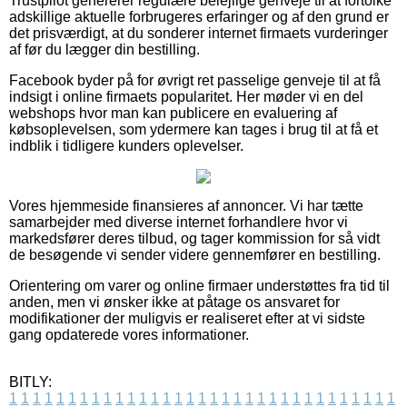
Trustpilot genererer regulære belejlige genveje til at fortolke
adskillige aktuelle forbrugeres erfaringer og af den grund er
det prisværdigt, at du sonderer internet firmaets vurderinger
af før du lægger din bestilling.
Facebook byder på for øvrigt ret passelige genveje til at få
indsigt i online firmaets popularitet. Her møder vi en del
webshops hvor man kan publicere en evaluering af
købsoplevelsen, som ydermere kan tages i brug til at få et
indblik i tidligere kunders oplevelser.
Vores hjemmeside finansieres af annoncer. Vi har tætte
samarbejder med diverse internet forhandlere hvor vi
markedsfører deres tilbud, og tager kommission for så vidt
de besøgende vi sender videre gennemfører en bestilling.
Orientering om varer og online firmaer understøttes fra tid til
anden, men vi ønsker ikke at påtage os ansvaret for
modifikationer der muligvis er realiseret efter at vi sidste
gang opdaterede vores informationer.
BITLY:
1
1
1
1
1
1
1
1
1
1
1
1
1
1
1
1
1
1
1
1
1
1
1
1
1
1
1
1
1
1
1
1
1