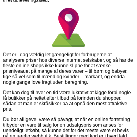
til et udleveringssted.
Det er i dag vældig let gængeligt for forbrugerne at
analysere priser hos diverse internet selskaber, og så har de
fleste online shops ikke kunne slippe for at sænke
prisniveauet på mange af deres varer – til børn og babyer,
lige så vel som til mænd og kvinder – markant, og endda
nogle gange love fragt uden beregning.
Det kan dog til hver en tid være lukrativt at kigge forbi nogle
få butikker på nettet efter tilbud på forinden du shopper,
sådan at man er skråsikker på at opnå den mest attraktive
pris.
Du bør alligevel være så påvagt, at når en online forretning
tilbyder en vare til salg for en udsalgspris som anses for
uendeligt letkøbt, så kunne det for det meste være et bevis
på en uærlig webbutik. Bestillinger med kort er i hvert fald