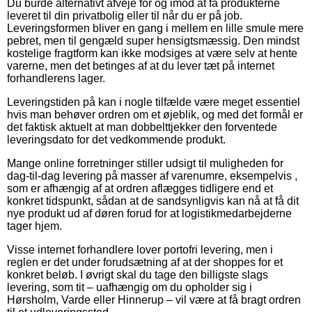
Du burde alternativt afveje for og imod at få produkterne
leveret til din privatbolig eller til når du er på job.
Leveringsformen bliver en gang i mellem en lille smule mere
pebret, men til gengæld super hensigtsmæssig. Den mindst
kostelige fragtform kan ikke modsiges at være selv at hente
varerne, men det betinges af at du lever tæt på internet
forhandlerens lager.
Leveringstiden på kan i nogle tilfælde være meget essentiel
hvis man behøver ordren om et øjeblik, og med det formål er
det faktisk aktuelt at man dobbelttjekker den forventede
leveringsdato for det vedkommende produkt.
Mange online forretninger stiller udsigt til muligheden for
dag-til-dag levering på masser af varenumre, eksempelvis ,
som er afhængig af at ordren aflægges tidligere end et
konkret tidspunkt, sådan at de sandsynligvis kan nå at få dit
nye produkt ud af døren forud for at logistikmedarbejderne
tager hjem.
Visse internet forhandlere lover portofri levering, men i
reglen er det under forudsætning af at der shoppes for et
konkret beløb. I øvrigt skal du tage den billigste slags
levering, som tit – uafhængig om du opholder sig i
Hørsholm, Varde eller Hinnerup – vil være at få bragt ordren