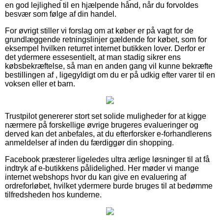
en god lejlighed til en hjælpende hånd, når du forvoldes
besvær som følge af din handel.
For øvrigt stiller vi forslag om at køber er på vagt for de
grundlæggende retningslinjer gældende for købet, som for
eksempel hvilken returret internet butikken lover. Derfor er
det ydermere essesentielt, at man stadig sikrer ens
købsbekræftelse, så man en anden gang vil kunne bekræfte
bestillingen af , ligegyldigt om du er på udkig efter varer til en
voksen eller et barn.
Trustpilot genererer stort set solide muligheder for at kigge
nærmere på forskellige øvrige brugeres evalueringer og
derved kan det anbefales, at du efterforsker e-forhandlerens
anmeldelser af inden du færdiggør din shopping.
Facebook præsterer ligeledes ultra ærlige løsninger til at få
indtryk af e-butikkens pålidelighed. Her møder vi mange
internet webshops hvor du kan give en evaluering af
ordreforløbet, hvilket ydermere burde bruges til at bedømme
tilfredsheden hos kunderne.