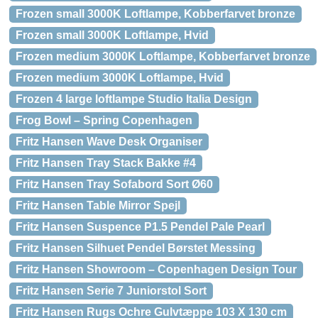
Frozen small 3000K Loftlampe, Kobberfarvet bronze
Frozen small 3000K Loftlampe, Hvid
Frozen medium 3000K Loftlampe, Kobberfarvet bronze
Frozen medium 3000K Loftlampe, Hvid
Frozen 4 large loftlampe Studio Italia Design
Frog Bowl – Spring Copenhagen
Fritz Hansen Wave Desk Organiser
Fritz Hansen Tray Stack Bakke #4
Fritz Hansen Tray Sofabord Sort Ø60
Fritz Hansen Table Mirror Spejl
Fritz Hansen Suspence P1.5 Pendel Pale Pearl
Fritz Hansen Silhuet Pendel Børstet Messing
Fritz Hansen Showroom – Copenhagen Design Tour
Fritz Hansen Serie 7 Juniorstol Sort
Fritz Hansen Rugs Ochre Gulvtæppe 103 X 130 cm