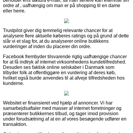
beholder ens faktura e-mail, så man senere kan eftervise sin
ordre af , uafhængig om man er på shopping til en dame
eller herre.
Trustpilot giver dig temmelig relevante chancer for at
analysere flere aktuelle køberes ratings og på grund af dette
slår vi et slag for, at du analyserer online butikkens
vurderinger af inden du placerer din ordre.
Facebook frembyder tilsvarende rigtig uafhængige chancer
for at få indtryk af internet virksomhedens kundetilfredshed.
Desuden ses faktisk online selskaber i Danmark som
tilbyder folk at offentliggøre en vurdering af deres køb,
hvilket også burde anvendes til at afveje tilfredsheden hos
kunderne.
Websitet er finansieret ved hjælp af annoncer. Vi har
samarbejdsaftaler med masser af internet forretninger og
præsenterer butikkernes tilbud, og tager imod provision
under forudsætning af at en af vores besøgende udfører en
transaktion.