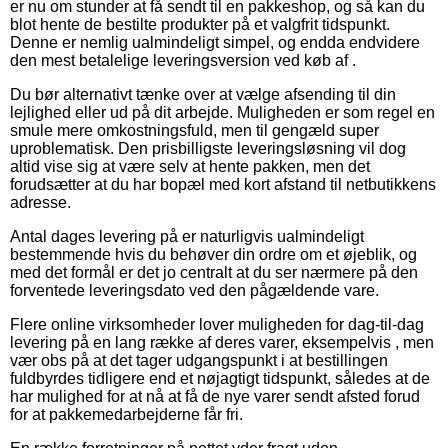
er nu om stunder at få sendt til en pakkeshop, og så kan du
blot hente de bestilte produkter på et valgfrit tidspunkt.
Denne er nemlig ualmindeligt simpel, og endda endvidere
den mest betalelige leveringsversion ved køb af .
Du bør alternativt tænke over at vælge afsending til din
lejlighed eller ud på dit arbejde. Muligheden er som regel en
smule mere omkostningsfuld, men til gengæld super
uproblematisk. Den prisbilligste leveringsløsning vil dog
altid vise sig at være selv at hente pakken, men det
forudsætter at du har bopæl med kort afstand til netbutikkens
adresse.
Antal dages levering på er naturligvis ualmindeligt
bestemmende hvis du behøver din ordre om et øjeblik, og
med det formål er det jo centralt at du ser nærmere på den
forventede leveringsdato ved den pågældende vare.
Flere online virksomheder lover muligheden for dag-til-dag
levering på en lang række af deres varer, eksempelvis , men
vær obs på at det tager udgangspunkt i at bestillingen
fuldbyrdes tidligere end et nøjagtigt tidspunkt, således at de
har mulighed for at nå at få de nye varer sendt afsted forud
for at pakkemedarbejderne får fri.