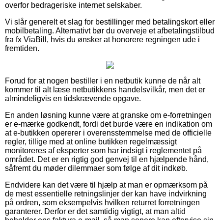
overfor bedrageriske internet selskaber.
Vi slår generelt et slag for bestillinger med betalingskort eller
mobilbetaling. Alternativt bør du overveje et afbetalingstilbud
fra fx ViaBill, hvis du ønsker at honorere regningen ude i
fremtiden.
Forud for at nogen bestiller i en netbutik kunne de når alt
kommer til alt læse netbutikkens handelsvilkår, men det er
almindeligvis en tidskrævende opgave.
En anden løsning kunne være at granske om e-forretningen
er e-mærke godkendt, fordi det burde være en indikation om
at e-butikken opererer i overensstemmelse med de officielle
regler, tillige med at online butikken regelmæssigt
monitoreres af eksperter som har indsigt i reglementet på
området. Det er en rigtig god genvej til en hjælpende hånd,
såfremt du møder dilemmaer som følge af dit indkøb.
Endvidere kan det være til hjælp at man er opmærksom på
de mest essentielle retningslinjer der kan have indvirkning
på ordren, som eksempelvis hvilken returret forretningen
garanterer. Derfor er det samtidig vigtigt, at man altid