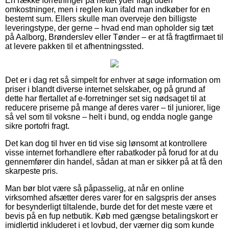
En række forretninger på nettet yder fragt uden
omkostninger, men i reglen kun ifald man indkøber for en
bestemt sum. Ellers skulle man overveje den billigste
leveringstype, der gerne – hvad end man opholder sig tæt
på Aalborg, Brønderslev eller Tønder – er at få fragtfirmaet til
at levere pakken til et afhentningssted.
Det er i dag ret så simpelt for enhver at søge information om
priser i blandt diverse internet selskaber, og på grund af
dette har flertallet af e-forretninger set sig nødsaget til at
reducere priserne på mange af deres varer – til juniorer, lige
så vel som til voksne – helt i bund, og endda nogle gange
sikre portofri fragt.
Det kan dog til hver en tid vise sig lønsomt at kontrollere
visse internet forhandlere efter rabatkoder på forud for at du
gennemfører din handel, sådan at man er sikker på at få den
skarpeste pris.
Man bør blot være så påpasselig, at når en online
virksomhed afsætter deres varer for en salgspris der anses
for besynderligt tiltalende, burde det for det meste være et
bevis på en fup netbutik. Køb med gængse betalingskort er
imidlertid inkluderet i et lovbud, der værner dig som kunde