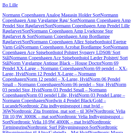
Bo Lille
Normann Copenhagen Analog Magasin Holder Sort
Normann
Copenhagen Amp Væglampe Røg/ Sort
Normann Copenhagen Amp
Pendel Stor Røgfarvet/Sort
Normann Copenhagen Amp Pendel Lille
Røgfarvet/Sort
Normann Copenhagen Amp Lysekrone Stor
Røgfarvet & Sort
Normann Copenhagen Amp Bordlampe
Røgfarvet/Sort
Normann Copenhagen Allez Spisebordsstol Egetræ
Varm Grå
Normann Copenhagen Acrobat Bordlampe Sort
Normann
Copenhagen Ace Spisebordsstol Polstret Syngery LDS08/ Sort
Stål
Normann Copenhagen Ace Spisebordsstol Læder Polstret/ Sort
Stål
Norm Væglampe Antique Black – House Doctor
Norm 69
Pendel XX-Large – Normann Copenhagen
Norm 69 pendel – XX-
Large, Hvid
Norm 12 Pendel X-Large – Normann
Copenhagen
Norm 12 pendel – X-Large, Hvid
Norm 06 Pendel
Small – Normann Copenhagen
Norm 06 pendel – Stor, Hvid
Norm
03 pendel Stor, Hvid
Norm 03 Pendel Small – Normann
Copenhagen
Norm 03 pendel Lille, Hvid
Norm 03 Pendel Large –
Normann Copenhagen
Nordwin 4 Pendel Black/Gold –
Lucande
Nordtronic Zita indbygningsspot i mat hvid –
36W
Nordtronic Zita frontring, mat sort – til 36W
Nordtronic Velia
Tilt 10,9W 3000K – mat sort
Nordtronic Velia Indbygningsspot –
Sort
Nordtronic Velia 10,9W 4000K – mat hvid
Nordtronic
Tætningsring
Nordtronic Surf Påbygningsspot-Sort
Nordtronic
Påbygningsring til Alina/Gabriella – Mat Hvid
Nordtronic Maura