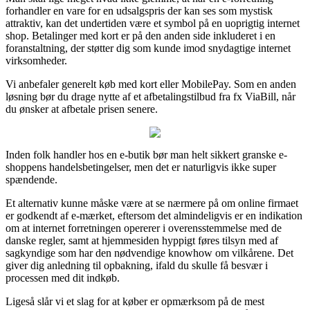
forhandler en vare for en udsalgspris der kan ses som mystisk
attraktiv, kan det undertiden være et symbol på en uoprigtig internet
shop. Betalinger med kort er på den anden side inkluderet i en
foranstaltning, der støtter dig som kunde imod snydagtige internet
virksomheder.
Vi anbefaler generelt køb med kort eller MobilePay. Som en anden
løsning bør du drage nytte af et afbetalingstilbud fra fx ViaBill, når
du ønsker at afbetale prisen senere.
Inden folk handler hos en e-butik bør man helt sikkert granske e-
shoppens handelsbetingelser, men det er naturligvis ikke super
spændende.
Et alternativ kunne måske være at se nærmere på om online firmaet
er godkendt af e-mærket, eftersom det almindeligvis er en indikation
om at internet forretningen opererer i overensstemmelse med de
danske regler, samt at hjemmesiden hyppigt føres tilsyn med af
sagkyndige som har den nødvendige knowhow om vilkårene. Det
giver dig anledning til opbakning, ifald du skulle få besvær i
processen med dit indkøb.
Ligeså slår vi et slag for at køber er opmærksom på de mest