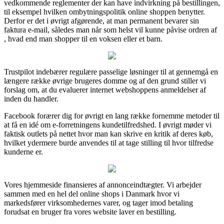
vedkommende reglementer der kan have indvirkning på bestillingen,
til eksempel hvilken ombytningspolitik online shoppen benytter.
Derfor er det i øvrigt afgørende, at man permanent bevarer sin
faktura e-mail, således man når som helst vil kunne påvise ordren af
, hvad end man shopper til en voksen eller et barn.
Trustpilot indebærer regulære passelige løsninger til at gennemgå en
længere række øvrige brugeres domme og af den grund stiller vi
forslag om, at du evaluerer internet webshoppens anmeldelser af
inden du handler.
Facebook forærer dig for øvrigt en lang række fornemme metoder til
at få en idé om e-forretningens kundetilfredshed. I øvrigt møder vi
faktisk outlets på nettet hvor man kan skrive en kritik af deres køb,
hvilket ydermere burde anvendes til at tage stilling til hvor tilfredse
kunderne er.
Vores hjemmeside finansieres af annonceindtægter. Vi arbejder
sammen med en hel del online shops i Danmark hvor vi
markedsfører virksomhedernes varer, og tager imod betaling
forudsat en bruger fra vores website laver en bestilling.