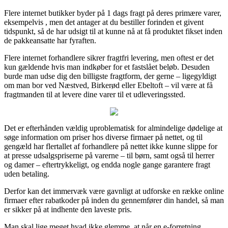
Flere internet butikker byder på 1 dags fragt på deres primære varer,
eksempelvis , men det antager at du bestiller forinden et givent
tidspunkt, så de har udsigt til at kunne nå at få produktet fikset inden
de pakkeansatte har fyraften.
Flere internet forhandlere sikrer fragtfri levering, men oftest er det
kun gældende hvis man indkøber for et fastslået beløb. Desuden
burde man udse dig den billigste fragtform, der gerne – ligegyldigt
om man bor ved Næstved, Birkerød eller Ebeltoft – vil være at få
fragtmanden til at levere dine varer til et udleveringssted.
Det er efterhånden vældig uproblematisk for almindelige dødelige at
søge information om priser hos diverse firmaer på nettet, og til
gengæld har flertallet af forhandlere på nettet ikke kunne slippe for
at presse udsalgspriserne på varerne – til børn, samt også til herrer
og damer – eftertrykkeligt, og endda nogle gange garantere fragt
uden betaling.
Derfor kan det immervæk være gavnligt at udforske en række online
firmaer efter rabatkoder på inden du gennemfører din handel, så man
er sikker på at indhente den laveste pris.
Man skal lige meget hvad ikke glemme, at når en e-forretning