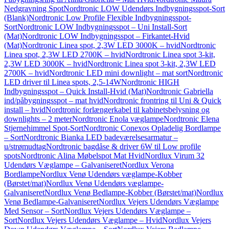
Nedgravning Spot
Nordtronic LOW Udendørs Indbygningsspot-Sort
(Blank)
Nordtronic Low Profile Flexible Indbygningsspot-
Sort
Nordtronic LOW Indbygningsspot – Uni Install-Sort
(Mat)
Nordtronic LOW Indbygningsspot – Firkantet-Hvid
(Mat)
Nordtronic Linea spot, 2,3W LED 3000K – hvid
Nordtronic
Linea spot, 2,3W LED 2700K – hvid
Nordtronic Linea spot 3-kit,
2,3W LED 3000K – hvid
Nordtronic Linea spot 3-kit, 2,3W LED
2700K – hvid
Nordtronic LED mini downlight – mat sort
Nordtronic
LED driver til Linea spots, 2,5-14W
Nordtronic HIGH
Indbygningsspot – Quick Install-Hvid (Mat)
Nordtronic Gabriella
ind/påbygningsspot – mat hvid
Nordtronic frontring til Uni & Quick
install – hvid
Nordtronic forlængerkabel til kabinetsbelysning og
downlights – 2 meter
Nordtronic Enola væglampe
Nordtronic Elena
Stjernehimmel Spot-Sort
Nordtronic Conexos Opladelig Bordlampe
– Sort
Nordtronic Bianka LED badeværelsesarmatur –
u/strømudtag
Nordtronic bagdåse & driver 6W til Low profile
spots
Nordtronic Alina Møbelspot Mat Hvid
Nordlux Virum 32
Udendørs Væglampe – Galvaniseret
Nordlux Verona
Bordlampe
Nordlux Venø Udendørs væglampe-Kobber
(Børstet/mat)
Nordlux Venø Udendørs væglampe-
Galvaniseret
Nordlux Venø Bedlampe-Kobber (Børstet/mat)
Nordlux
Venø Bedlampe-Galvaniseret
Nordlux Vejers Udendørs Væglampe
Med Sensor – Sort
Nordlux Vejers Udendørs Væglampe –
Sort
Nordlux Vejers Udendørs Væglampe – Hvid
Nordlux Vejers