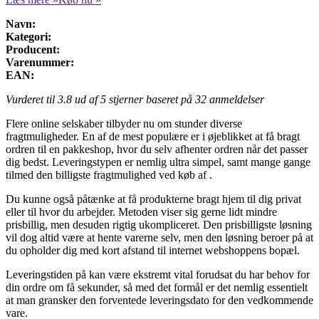
Navn:
Kategori:
Producent:
Varenummer:
EAN:
Vurderet til
3.8
ud af 5 stjerner baseret på
32
anmeldelser
Flere online selskaber tilbyder nu om stunder diverse
fragtmuligheder. En af de mest populære er i øjeblikket at få bragt
ordren til en pakkeshop, hvor du selv afhenter ordren når det passer
dig bedst. Leveringstypen er nemlig ultra simpel, samt mange gange
tilmed den billigste fragtmulighed ved køb af .
Du kunne også påtænke at få produkterne bragt hjem til dig privat
eller til hvor du arbejder. Metoden viser sig gerne lidt mindre
prisbillig, men desuden rigtig ukompliceret. Den prisbilligste løsning
vil dog altid være at hente varerne selv, men den løsning beroer på at
du opholder dig med kort afstand til internet webshoppens bopæl.
Leveringstiden på kan være ekstremt vital forudsat du har behov for
din ordre om få sekunder, så med det formål er det nemlig essentielt
at man gransker den forventede leveringsdato for den vedkommende
vare.