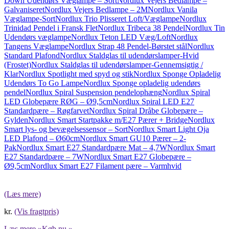
Down Udendørs Væglampe – Sort
Nordlux Vejers Bedlampe –
Galvaniseret
Nordlux Vejers Bedlampe – 2M
Nordlux Vanila
Væglampe-Sort
Nordlux Trio Plisseret Loft/Væglampe
Nordlux
Trinidad Pendel i Fransk Flet
Nordlux Tribeca 38 Pendel
Nordlux Tin
Udendørs væglampe
Nordlux Teton LED Væg/Loft
Nordlux
Tangens Væglampe
Nordlux Strap 48 Pendel-Børstet stål
Nordlux
Standard Plafond
Nordlux Staldglas til udendørslamper-Hvid
(Frostet)
Nordlux Staldglas til udendørslamper-Gennemsigtig /
Klar
Nordlux Spotlight med spyd og stik
Nordlux Sponge Opladelig
Udendørs To Go Lampe
Nordlux Sponge opladelig udendørs
pendel
Nordlux Spiral Suspension pendelophæng
Nordlux Spiral
LED Globepære RØG – Ø9,5cm
Nordlux Spiral LED E27
Standardpære – Røgfarvet
Nordlux Spiral Dråbe Globepære –
Gylden
Nordlux Smart Startpakke m/E27 Pærer + Bridge
Nordlux
Smart lys- og bevægelsessensor – Sort
Nordlux Smart Light Oja
LED Plafond – Ø60cm
Nordlux Smart GU10 Pærer – 2-
Pak
Nordlux Smart E27 Standardpære Mat – 4,7W
Nordlux Smart
E27 Standardpære – 7W
Nordlux Smart E27 Globepære –
Ø9,5cm
Nordlux Smart E27 Filament pære – Varmhvid
(Læs mere)
kr.
(Vis fragtpris)
Læs mere »
Køb nu »