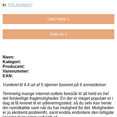
kr.
(Vis fragtpris)
Læs mere »
Køb nu »
Navn:
Kategori:
Producent:
Varenummer:
EAN:
Vurderet til
4.4
ud af 5 stjerner baseret på
6
anmeldelser
Temmelig mange internet outlets foreslår til alt held en hel
del forskellige fragtmuligheder. En der er meget populær er i
dag at få leveret til et udleveringssted, så du selv kan hente
din nyindkøbte vare når du har mulighed for det. Muligheden
er jo ekstremt problemfri, samt endda endvidere den billigste