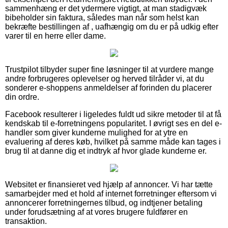
sammenhæng er det ydermere vigtigt, at man stadigvæk
bibeholder sin faktura, således man når som helst kan
bekræfte bestillingen af , uafhængig om du er på udkig efter
varer til en herre eller dame.
Trustpilot tilbyder super fine løsninger til at vurdere mange
andre forbrugeres oplevelser og herved tilråder vi, at du
sonderer e-shoppens anmeldelser af forinden du placerer
din ordre.
Facebook resulterer i ligeledes fuldt ud sikre metoder til at få
kendskab til e-forretningens popularitet. I øvrigt ses en del e-
handler som giver kunderne mulighed for at ytre en
evaluering af deres køb, hvilket på samme måde kan tages i
brug til at danne dig et indtryk af hvor glade kunderne er.
Websitet er finansieret ved hjælp af annoncer. Vi har tætte
samarbejder med et hold af internet forretninger eftersom vi
annoncerer forretningernes tilbud, og indtjener betaling
under forudsætning af at vores brugere fuldfører en
transaktion.