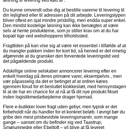
løsning til levering ved køb af .
Du kunne omvendt udse dig at bestille varerne til levering til
din lejlighed eller til adressen på dit arbejde. Leveringstypen
bliver oftest en sjat mindre prisbillig, men endda super enkel.
Den mindst kostelige løsning kan ikke benægtes at være
selv at hente produkterne, som jo stiller krav om at du har
bopæl lige ved webshoppens tilholdssted.
Fragttiden på kan vise sig at være ret essentiel i tilfælde af at
du mangler pakken inden for kort tid, så herved er det rimelig
afgørende at du gransker den forventede leveringstid ved
det pågældende produkt.
Adskillige online selskaber annoncerer levering efter en
enkelt hverdag på deres primære varer, eksempelvis , men
vær påpasselig da det er betinget af at ordren køres
igennem forud for et besluttet klokkeslæt, med hensynstagen
til at de har en chance for at nå at få dit nye produkt fikset
inden logistikmedarbejderne drager hjemad.
Flere e-butikker lover fragt uden gebyr, men typisk er det
forbeholdt når du handler for et konkret beløb. I øvrigt bør du
gribe den mest prisbevidste leveringsmanér, som mange
gange – uanset om du befinder sig ved Taastrup,
Smørumnedre eller Ebeltoft – vil blive at få leveret