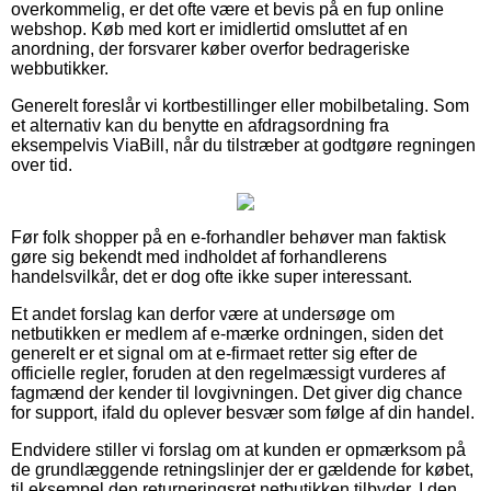
overkommelig, er det ofte være et bevis på en fup online
webshop. Køb med kort er imidlertid omsluttet af en
anordning, der forsvarer køber overfor bedrageriske
webbutikker.
Generelt foreslår vi kortbestillinger eller mobilbetaling. Som
et alternativ kan du benytte en afdragsordning fra
eksempelvis ViaBill, når du tilstræber at godtgøre regningen
over tid.
Før folk shopper på en e-forhandler behøver man faktisk
gøre sig bekendt med indholdet af forhandlerens
handelsvilkår, det er dog ofte ikke super interessant.
Et andet forslag kan derfor være at undersøge om
netbutikken er medlem af e-mærke ordningen, siden det
generelt er et signal om at e-firmaet retter sig efter de
officielle regler, foruden at den regelmæssigt vurderes af
fagmænd der kender til lovgivningen. Det giver dig chance
for support, ifald du oplever besvær som følge af din handel.
Endvidere stiller vi forslag om at kunden er opmærksom på
de grundlæggende retningslinjer der er gældende for købet,
til eksempel den returneringsret netbutikken tilbyder. I den