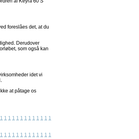
ordren af Keyra 60 S
ved foreslåes det, at du
.
rdighed. Derudover
forløbet, som også kan
virksomheder idet vi
.
ikke at påtage os
1
1
1
1
1
1
1
1
1
1
1
1
1
1
1
1
1
1
1
1
1
1
1
1
1
1