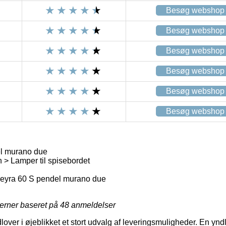
Besøg webshop
Besøg webshop
Besøg webshop
Besøg webshop
Besøg webshop
Besøg webshop
l murano due
> Lamper til spisebordet
eyra 60 S pendel murano due
jerner baseret på
48
anmeldelser
over i øjeblikket et stort udvalg af leveringsmuligheder. En yndli