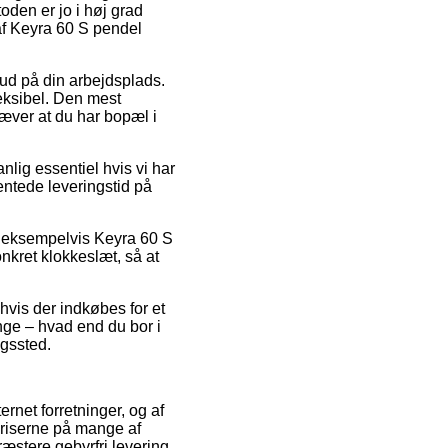
oden er jo i høj grad
 af Keyra 60 S pendel
 ud på din arbejdsplads.
eksibel. Den mest
æver at du har bopæl i
lig essentiel hvis vi har
ventede leveringstid på
, eksempelvis Keyra 60 S
nkret klokkeslæt, så at
hvis der indkøbes for et
nge – hvad end du bor i
ngssted.
ernet forretninger, og af
priserne på mange af
æstere gebyrfri levering.