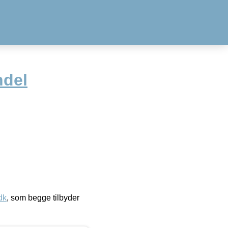
ndel
dk
, som begge tilbyder