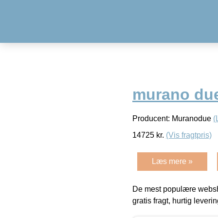
murano du
Producent: Muranodue
(
14725
kr.
(Vis fragtpris)
Læs mere »
De mest populære websho
gratis fragt, hurtig lever