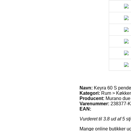
Navn:
Keyra 60 S pende
Kategori:
Rum > Køkken 
Producent:
Murano due
Varenummer:
238377-K
EAN:
Vurderet til
3.8
ud af 5 st
Mange online butikker udl