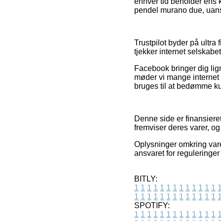
enhver tid beholder ens 
pendel murano due, uanse
Trustpilot byder på ultra 
tjekker internet selskab
Facebook bringer dig lig
møder vi mange internet 
bruges til at bedømme k
Denne side er finansiere
fremviser deres varer, o
Oplysninger omkring vare
ansvaret for reguleringer
BITLY:
1
1
1
1
1
1
1
1
1
1
1
1
1
1
1
1
1
1
1
1
1
1
1
1
1
1
SPOTIFY:
1
1
1
1
1
1
1
1
1
1
1
1
1