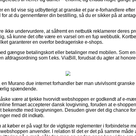
er en tid vise sig udbytterigt at granske et par e-forhandlere efte
or at du gennemfører din bestilling, så du er sikker på at anta
e ikke undervurdere, at såfremt en netbutik reklamerer deres pr
g, så kunne det ofte være en varsel om en fup webbutik. Kortbest
ilket garanterer en overfor bedrageriske e-shops.
 med gængse betalingskort eller betalinger med mobilen. Som en
en afdragsordning som f.eks. ViaBill, forudsat du agter at hono
på en Murano due internet forhandler bør man utvivlsomt gransk
særlig spændende.
ske være at tjekke hvorvidt webshoppen er godkendt af e-mærke
online firmaet accepterer dansk lovgivning, foruden at e-shoppe
t bekendte med lovgivningen. Desuden giver det dig chance for 
inger med dit indkøb.
 om at køber er på vagt for de vigtigste reglementer i forbindelse
e webshoppen anvender. I relation til det er det på samme måde a