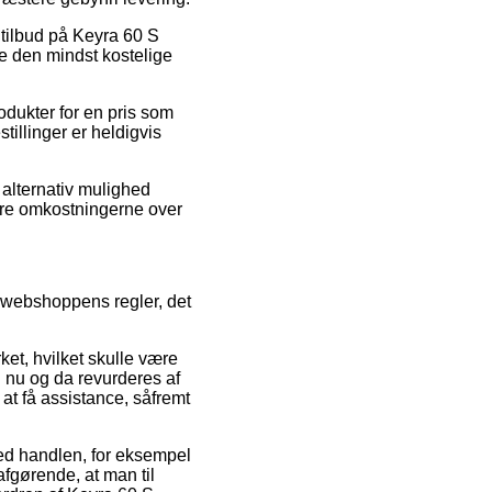
r tilbud på Keyra 60 S
ge den mindst kostelige
odukter for en pris som
illinger er heldigvis
 alternativ mulighed
rere omkostningerne over
e webshoppens regler, det
t, hvilket skulle være
n nu og da revurderes af
at få assistance, såfremt
 med handlen, for eksempel
fgørende, at man til