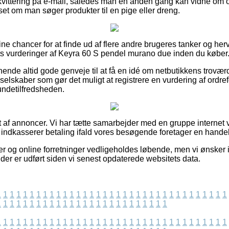
kvittering på e-mail, således man en anden gang kan vidne om 
t om man søger produkter til en pige eller dreng.
fine chancer for at finde ud af flere andre brugeres tanker og her
ets vurderinger af Keyra 60 S pendel murano due inden du køber
nende altid gode genveje til at få en idé om netbutikkens trovæ
selskaber som gør det muligt at registrere en vurdering af ordre
undetilfredsheden.
t af annoncer. Vi har tætte samarbejder med en gruppe internet 
g indkasserer betaling ifald vores besøgende foretager en handel
r og online forretninger vedligeholdes løbende, men vi ønsker 
 der er udført siden vi senest opdaterede websitets data.
1
1
1
1
1
1
1
1
1
1
1
1
1
1
1
1
1
1
1
1
1
1
1
1
1
1
1
1
1
1
1
1
1
1
1
1
1
1
1
1
1
1
1
1
1
1
1
1
1
1
1
1
1
1
1
1
1
1
1
1
1
1
1
1
1
1
1
1
1
1
1
1
1
1
1
1
1
1
1
1
1
1
1
1
1
1
1
1
1
1
1
1
1
1
1
1