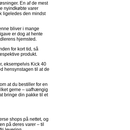
løsninger. En af de mest
e de nyindkøbte varer
k ligeledes den mindst
Denne bliver i mange
dgave er dog at hente
andlerens hjemsted.
den for kort tid, så
respektive produkt.
er, eksempelvis Kick 40
ed hensynstagen til at de
om at du bestiller for en
ilket gerne – uafhængig
t bringe din pakke til et
erse shops på nettet, og
n på deres varer – til
ri levering.