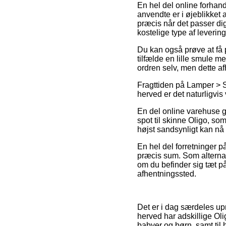
En hel del online forhan
anvendte er i øjeblikket a
præcis når det passer di
kostelige type af levering
Du kan også prøve at få p
tilfælde en lille smule m
ordren selv, men dette af
Fragttiden på Lamper > Sp
herved er det naturligvis
En del online varehuse g
spot til skinne Oligo, so
højst sandsynligt kan nå at
En hel del forretninger på
præcis sum. Som alternat
om du befinder sig tæt på 
afhentningssted.
Det er i dag særdeles up
herved har adskillige Ol
babyer og børn, samt til 