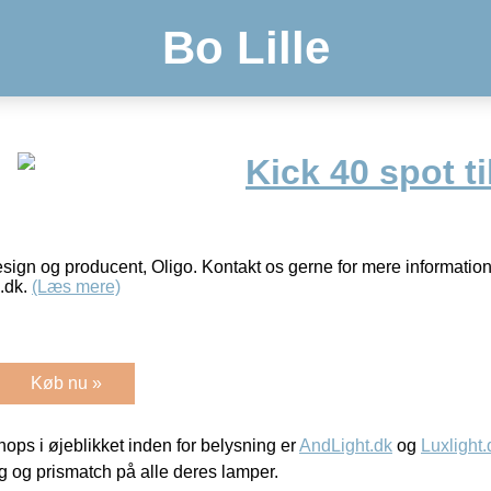
Bo Lille
Kick 40 spot ti
esign og producent, Oligo. Kontakt os gerne for mere information
.dk.
(Læs mere)
Køb nu »
ps i øjeblikket inden for belysning er
AndLight.dk
og
Luxlight.
ing og prismatch på alle deres lamper.