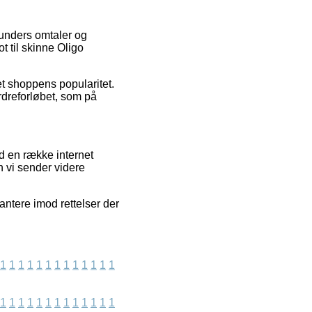
kunders omtaler og
t til skinne Oligo
et shoppens popularitet.
dreforløbet, som på
d en række internet
n vi sender videre
ntere imod rettelser der
1
1
1
1
1
1
1
1
1
1
1
1
1
1
1
1
1
1
1
1
1
1
1
1
1
1