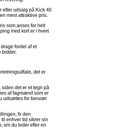
r efter udsalg på Kick 40
en mest attraktive pris.
ris som anses for helt
ping med kort er i hvert
drage fordel af et
e bidder.
retningsaftale, det er
 siden det er et tegn på
eres af fagmænd som er
du udsættes for besvær
illingen, fx den
til enhver tid sikrer sin
o, om du leder efter en