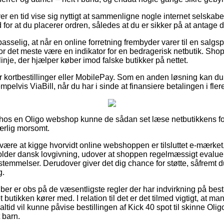
ver en tid vise sig nyttigt at sammenligne nogle internet selskabe
d for at du placerer ordren, således at du er sikker på at antage d
elig, at når en online forretning frembyder varer til en salgsp
t for det meste være en indikator for en bedragerisk netbutik. Shop
linje, der hjælper køber imod falske butikker på nettet.
for kortbestillinger eller MobilePay. Som en anden løsning kan du 
mpelvis ViaBill, når du har i sinde at finansiere betalingen i fler
er hos en Oligo webshop kunne de sådan set læse netbutikkens for
ærlig morsomt.
være at kigge hvorvidt online webshoppen er tilsluttet e-mærket,
older dansk lovgivning, udover at shoppen regelmæssigt evalu
stemmelser. Derudover giver det dig chance for støtte, såfremt 
g.
køber er obs på de væsentligste regler der har indvirkning på best
butikken kører med. I relation til det er det tilmed vigtigt, at man 
altid vil kunne påvise bestillingen af Kick 40 spot til skinne Olig
t barn.