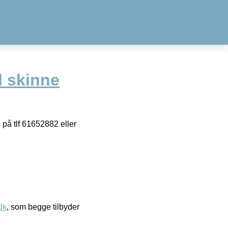
l skinne
 på tlf 61652882 eller
dk
, som begge tilbyder