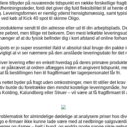
dlere tilbyder på nuværende tidspunkt en række forskellige fragt
fhentningssteder, fordi det giver dig fuld fleksibilitet til at hent
g. Leveringsformen er nemlig yderst hensigtsmæssig, samt typis
 ved køb af Kick 40 spot til skinne Oligo.
rodukterne sendt til din adresse eller ud til din arbejdsplads. 
ere pebret, men tillige ret bekvem. Den mest letkøbte leveringsu
hænger af at du fysisk befinder dig i kort afstand af online forh
ots er jo super essentiel ifald vi absolut skal bruge din pakke in
 vigtigt at vi ser nærmere på den anslåede leveringsdato for det 
iver levering efter en enkelt hverdag på deres primære produkt
m er påkrævet at ordren aflægges inden et angivent tidspunkt, m
 få bestillingen hen til fragtfirmaet før lagerpersonalet får fri.
 nettet byder på fragt uden omkostninger, men tit stiller det krav 
iv burde du foretrække den mindst kostelige leveringsmåde, hv
Kolding, Kalundborg eller Struer – vil være at få fragtfirmaet til a
roblematisk for almindelige dødelige at analysere priser hos div
igo e-firmaer ikke kunne lade være med at nedbringe salgsværdie
herrer og damer – helt i bund, og endda nogle gange sikre gebyrf