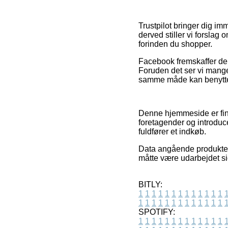
Trustpilot bringer dig i
derved stiller vi forslag
forinden du shopper.
Facebook fremskaffer deru
Foruden det ser vi mang
samme måde kan benyttes t
Denne hjemmeside er fina
foretagender og introduce
fuldfører et indkøb.
Data angående produkter 
måtte være udarbejdet si
BITLY:
1
1
1
1
1
1
1
1
1
1
1
1
1
1
1
1
1
1
1
1
1
1
1
1
1
1
SPOTIFY:
1
1
1
1
1
1
1
1
1
1
1
1
1