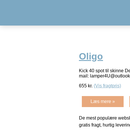
Oligo
Kick 40 spot til skinne D
mail: lamper4U@outlook
655
kr.
(Vis fragtpris)
Læs mere »
De mest populære websho
gratis fragt, hurtig lever