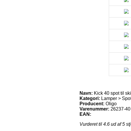
Navn:
Kick 40 spot til s
Kategori:
Lamper > Spo
Producent:
Oligo
Varenummer:
26237-40
EAN:
Vurderet til
4.6
ud af 5 st