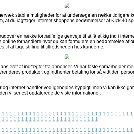
mmervæk stabile muligheder for at undersøge en række tidligere 
 om, at du iagttager internet shoppens bedømmelser af Kick 40 spo
dover en række fortræffelige genveje til at få et kig ind i intern
e online forhandlere hvor du kan formulere en bedømmelse af or
il at tage stilling til tilfredsheden hos kunderne.
nsieret af indtægter fra annoncer. Vi har faste samarbejder me
rer deres produkter, og indhenter betaling for så vidt den perso
og internet handler vedligeholdes hyppigt, men vi kan ikke gara
den vi senest opdaterede de viste informationer.
1
1
1
1
1
1
1
1
1
1
1
1
1
1
1
1
1
1
1
1
1
1
1
1
1
1
1
1
1
1
1
1
1
1
1
1
1
1
1
1
1
1
1
1
1
1
1
1
1
1
1
1
1
1
1
1
1
1
1
1
1
1
1
1
1
1
1
1
1
1
1
1
1
1
1
1
1
1
1
1
1
1
1
1
1
1
1
1
1
1
1
1
1
1
1
1