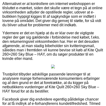
Alternativet er at kontrollere om internet webshoppen er
tilsluttet e-mærket, siden det skulle være et tegn på at online
virksomheden adlyder de opstillede regler, udover at e-
butikken hyppigt kigges til af sagkyndige som er indført i
lovene på området. Det giver dig genvej til støtte, for så vidt
du bliver udsat for problemer med dit indkøb.
Ydermere er det en hjælp at du er klar over de vigtigste
regler der gør sig gældende i forbindelse med købet, f.eks.
den returneringsret virksomheden har. Her er det desuden
afgørende, at man stadig bibeholder sin kvitteringsmail,
således man i fremtiden vil kunne bevise sit køb af Kite Quilt
260×260 Sky Blue – HAY, om du søger produkter til en
kvinde eller mand.
Trustpilot tilbyder adskillige passende løsninger til at
analysere mange forhenværende konsumenters erfaringer
og af den grund er det at foretrække, at du kigger på
netbutikkens vurderinger af Kite Quilt 260×260 Sky Blue –
HAY forud for at du bestiller.
Facebook giver dig endvidere egentlig pålidelige chancer
for at få indtryk af e-forhandlerens kundetilfredshed. Tilmed