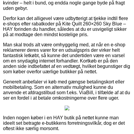
kvinder – helt i bund, og endda nogle gange byde på fragt
uden gebyr.
Derfor kan det alligevel være udbytterigt at tjekke indtil flere
e-shops efter rabatkoder på Kite Quilt 260×260 Sky Blue –
HAY forinden du handler, således at du er usvigeligt sikker
på at modtage den mindst kostelige pris.
Man skal trods alt være omhyggelig med, at når en e-shop
reklamerer deres varer for en udsalgspris der virker helt
fantastisk letkøbt, så kunne det undertiden være en varsel
om en snydagtig internet forhandler. Kortkøb er på den
anden side indbefattet af en vedtægt, hvilket begunstiger dig
som køber overfor uærlige butikker på nettet.
Generelt anbefaler vi køb med gængse betalingskort eller
mobilbetaling. Som en alternativ mulighed kunne du
anvende et afdragstilbud som f.eks. ViaBill, i tilfælde af at du
ser en fordel i at betale omkostningerne over flere uger.
Inden nogen køber i en HAY butik på nettet kunne man
ideelt set betragte e-butikkens forretningsvilkår, dog er det
oftest ikke særlig morsomt.