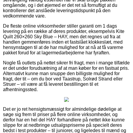
omgående, og i det øjemed er det ret så fornuftigt at du
kontrollerer det anslåede leveringstidspunkt på den
vedkommende vare.
De fleste online virksomheder stiller garanti om 1 dags
levering på en række af deres produkter, eksempelvis Kite
Quilt 260×260 Sky Blue – HAY, men det regnes ud fra at
handlen gemmenføres inden et fastslået klokkeslæt, med
hensynstagen til at de har mulighed for at nå at få varerne
pakket forud for at lagermedarbejderne har fyraften.
Nogle få outlets på nettet sikrer fri fragt, men i mange tilfælde
er det under forudsætning af at man køber for en fastsat pris.
Alternativt kunne man snuppe den billigste mulighed for
fragt, der tit – om du bor ved Taastrup, Solrød Strand eller
Struer – vil være at få leveret bestillingen til et
afhentningssted.
Det er jo ret hensigtsmæssigt for almindelige dødelige at
søge sig frem til priser på flere online virksomheder, og
derfor har en hel del HAY forhandlere på nettet ikke kunne
slippe for at nedbringe udsalgspriserne på specielt deres
bedst i test produkter – til juniorer, og ligeledes til mænd og