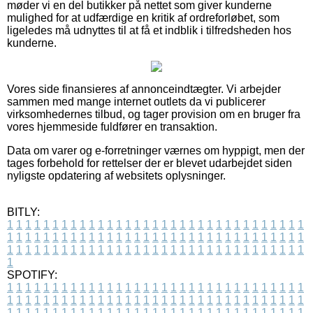
møder vi en del butikker på nettet som giver kunderne
mulighed for at udfærdige en kritik af ordreforløbet, som
ligeledes må udnyttes til at få et indblik i tilfredsheden hos
kunderne.
Vores side finansieres af annonceindtægter. Vi arbejder
sammen med mange internet outlets da vi publicerer
virksomhedernes tilbud, og tager provision om en bruger fra
vores hjemmeside fuldfører en transaktion.
Data om varer og e-forretninger værnes om hyppigt, men der
tages forbehold for rettelser der er blevet udarbejdet siden
nyligste opdatering af websitets oplysninger.
BITLY:
1
1
1
1
1
1
1
1
1
1
1
1
1
1
1
1
1
1
1
1
1
1
1
1
1
1
1
1
1
1
1
1
1
1
1
1
1
1
1
1
1
1
1
1
1
1
1
1
1
1
1
1
1
1
1
1
1
1
1
1
1
1
1
1
1
1
1
1
1
1
1
1
1
1
1
1
1
1
1
1
1
1
1
1
1
1
1
1
1
1
1
1
1
1
1
1
1
1
1
1
SPOTIFY:
1
1
1
1
1
1
1
1
1
1
1
1
1
1
1
1
1
1
1
1
1
1
1
1
1
1
1
1
1
1
1
1
1
1
1
1
1
1
1
1
1
1
1
1
1
1
1
1
1
1
1
1
1
1
1
1
1
1
1
1
1
1
1
1
1
1
1
1
1
1
1
1
1
1
1
1
1
1
1
1
1
1
1
1
1
1
1
1
1
1
1
1
1
1
1
1
1
1
1