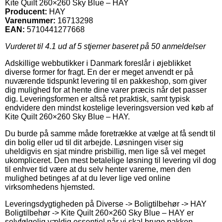
Kite Quilt 260×260 Sky Blue – HAY
Producent:
HAY
Varenummer:
16713298
EAN:
5710441277668
Vurderet til
4.1
ud af 5 stjerner baseret på
50
anmeldelser
Adskillige webbutikker i Danmark foreslår i øjeblikket
diverse former for fragt. En der er meget anvendt er på
nuværende tidspunkt levering til en pakkeshop, som giver
dig mulighed for at hente dine varer præcis når det passer
dig. Leveringsformen er altså ret praktisk, samt typisk
endvidere den mindst kostelige leveringsversion ved køb af
Kite Quilt 260×260 Sky Blue – HAY.
Du burde på samme måde foretrække at vælge at få sendt til
din bolig eller ud til dit arbejde. Løsningen viser sig
uheldigvis en sjat mindre prisbillig, men lige så vel meget
ukompliceret. Den mest betalelige løsning til levering vil dog
til enhver tid være at du selv henter varerne, men den
mulighed betinges af at du lever lige ved online
virksomhedens hjemsted.
Leveringsdygtigheden på Diverse -> Boligtilbehør -> HAY
Boligtilbehør -> Kite Quilt 260×260 Sky Blue – HAY er
selvfølgelig vældig essentiel når vi skal bruge pakken