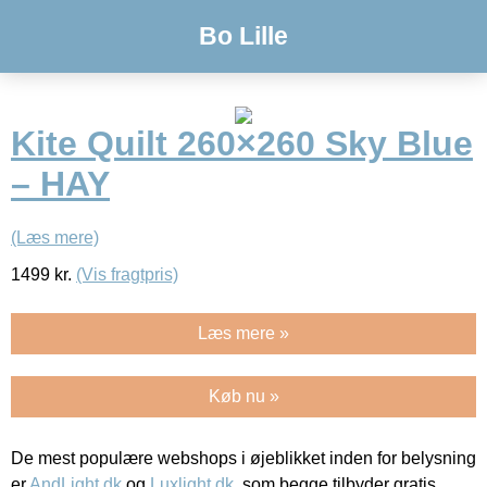
Bo Lille
Kite Quilt 260×260 Sky Blue
– HAY
(Læs mere)
1499
kr.
(Vis fragtpris)
Læs mere »
Køb nu »
De mest populære webshops i øjeblikket inden for belysning
er
AndLight.dk
og
Luxlight.dk
, som begge tilbyder gratis