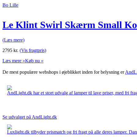
Bo Lille
Le Klint Swirl Skærm Small Ko
(Læs mere)
2795
kr.
(Vis fragtpris)
Læs mere »
Køb nu »
De mest populære webshops i øjeblikket inden for belysning er
AndLi
AndLight.dk har et stort udvalg af lamper til lave priser, med fri frag
Se udvalget på AndLight.dk
Luxlight.dk tilbyder prismatch og fri fragt på alle deres lamper. D