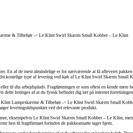
ærme & Tilbehør -> Le Klint Swirl Skærm Small Kobber – Le Klint
typer. En af de mest almindelige er for nærværende at få afleveret pakke
dst kostelige type af levering ved køb af Le Klint Swirl Skærm Small K
hus eller til din arbejdsplads. Fragtløsningen er som oftest en kende me
dette betinges af at du fysisk befinder dig tæt på internet forretningens
lint Lampeskærme & Tilbehør -> Le Klint Swirl Skærm Small Kobber – L
søger leveringstidspunktet ved det relevante produkt.
numre, eksempelvis Le Klint Swirl Skærm Small Kobber – Le Klint, men h
terne hen til fragtfirmaet forinden de pakkeansatte tager hjem.