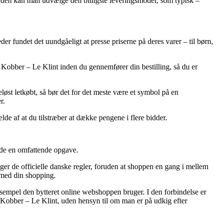
esuden kan man udvælge den billigste leveringsmodel, som typisk –
eder fundet det uundgåeligt at presse priserne på deres varer – til børn,
l Kobber – Le Klint inden du gennemfører din bestilling, så du er
eløst letkøbt, så bør det for det meste være et symbol på en
r.
lde af at du tilstræber at dække pengene i flere bidder.
ælde en omfattende opgave.
lger de officielle danske regler, foruden at shoppen en gang i mellem
 med din shopping.
sempel den bytteret online webshoppen bruger. I den forbindelse er
l Kobber – Le Klint, uden hensyn til om man er på udkig efter