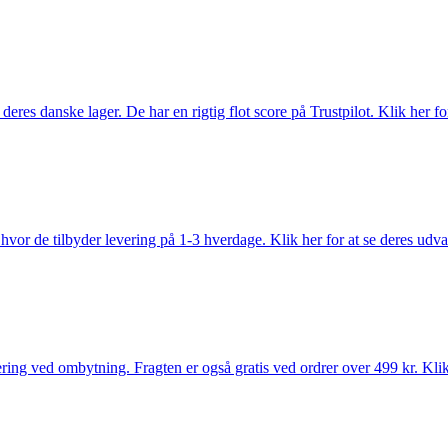
es danske lager. De har en rigtig flot score på Trustpilot. Klik her for
vor de tilbyder levering på 1-3 hverdage. Klik her for at se deres udva
ring ved ombytning. Fragten er også gratis ved ordrer over 499 kr. Klik 