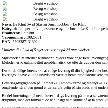
Besøg webshop
Besøg webshop
Besøg webshop
Besøg webshop
Navn:
Le Klint Swirl Skærm Small Kobber – Le Klint
Kategori:
Lamper -> Lampeskærme og tilbehør -> Le Klint Lampesk
Producent:
Le Klint
Varenummer:
10826831
EAN:
5703387131392
Vurderet til
4.9
ud af 5 stjerner baseret på
24
anmeldelser
Størstedelen af internet selskaber tilbyder i vore dage flere leverings
Metoden er jo ualmindeligt uproblematisk, og ofte derudover den min
Du burde tillige foretrække at vælge levering til din lejlighed eller 
leveringsudgave vil dog utvivlsomt være at hente produkterne selv, men 
Leveringsdygtigheden på Lamper -> Lampeskærme og tilbehør -> Le K
omgående, så af den grund er det selvfølgelig på sin plads at vi under
En del forretninger på nettet lover 1 dags levering på en masse vare
tidspunkt, med det formål at de har udsigt til at kunne nå at få produk