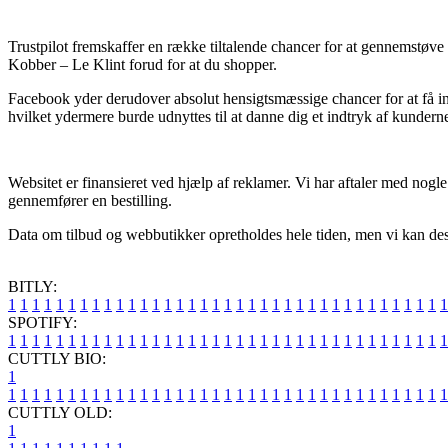
Trustpilot fremskaffer en række tiltalende chancer for at gennemstøve
Kobber – Le Klint forud for at du shopper.
Facebook yder derudover absolut hensigtsmæssige chancer for at få ind
hvilket ydermere burde udnyttes til at danne dig et indtryk af kunderne
Websitet er finansieret ved hjælp af reklamer. Vi har aftaler med nogle
gennemfører en bestilling.
Data om tilbud og webbutikker opretholdes hele tiden, men vi kan desv
BITLY:
1
1
1
1
1
1
1
1
1
1
1
1
1
1
1
1
1
1
1
1
1
1
1
1
1
1
1
1
1
1
1
1
1
1
1
1
1
SPOTIFY:
1
1
1
1
1
1
1
1
1
1
1
1
1
1
1
1
1
1
1
1
1
1
1
1
1
1
1
1
1
1
1
1
1
1
1
1
1
CUTTLY BIO:
1
1
1
1
1
1
1
1
1
1
1
1
1
1
1
1
1
1
1
1
1
1
1
1
1
1
1
1
1
1
1
1
1
1
1
1
1
1
CUTTLY OLD:
1