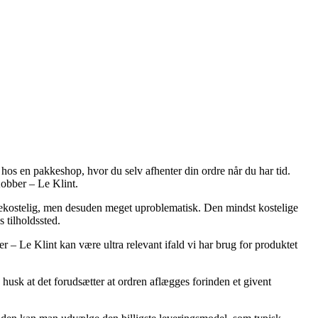
n hos en pakkeshop, hvor du selv afhenter din ordre når du har tid.
obber – Le Klint.
re bekostelig, men desuden meget uproblematisk. Den mindst kostelige
 tilholdssted.
e Klint kan være ultra relevant ifald vi har brug for produktet
usk at det forudsætter at ordren aflægges forinden et givent