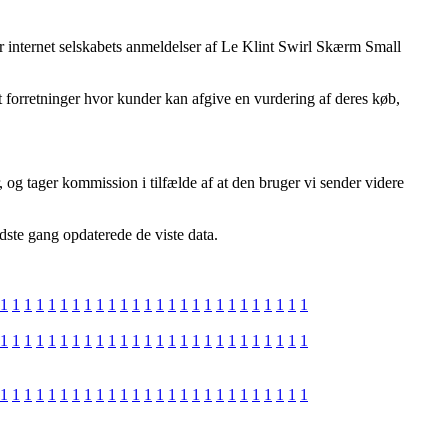
er internet selskabets anmeldelser af Le Klint Swirl Skærm Small
t forretninger hvor kunder kan afgive en vurdering af deres køb,
, og tager kommission i tilfælde af at den bruger vi sender videre
dste gang opdaterede de viste data.
1
1
1
1
1
1
1
1
1
1
1
1
1
1
1
1
1
1
1
1
1
1
1
1
1
1
1
1
1
1
1
1
1
1
1
1
1
1
1
1
1
1
1
1
1
1
1
1
1
1
1
1
1
1
1
1
1
1
1
1
1
1
1
1
1
1
1
1
1
1
1
1
1
1
1
1
1
1