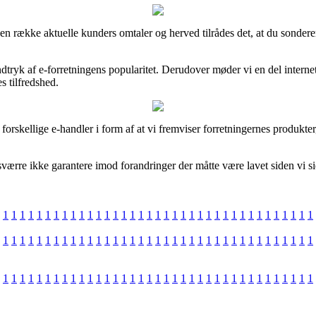
 en række aktuelle kunders omtaler og herved tilrådes det, at du sonder
tryk af e-forretningens popularitet. Derudover møder vi en del interne
s tilfredshed.
 forskellige e-handler i form af at vi fremviser forretningernes produkter
ærre ikke garantere imod forandringer der måtte være lavet siden vi si
1
1
1
1
1
1
1
1
1
1
1
1
1
1
1
1
1
1
1
1
1
1
1
1
1
1
1
1
1
1
1
1
1
1
1
1
1
1
1
1
1
1
1
1
1
1
1
1
1
1
1
1
1
1
1
1
1
1
1
1
1
1
1
1
1
1
1
1
1
1
1
1
1
1
1
1
1
1
1
1
1
1
1
1
1
1
1
1
1
1
1
1
1
1
1
1
1
1
1
1
1
1
1
1
1
1
1
1
1
1
1