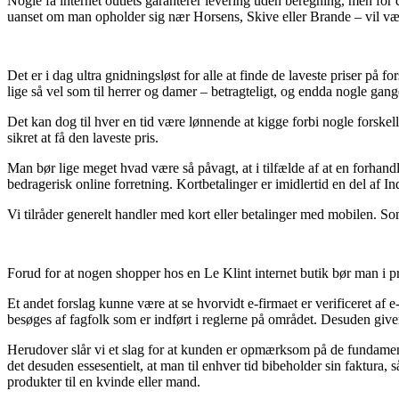
Nogle få internet outlets garanterer levering uden beregning, men for
uanset om man opholder sig nær Horsens, Skive eller Brande – vil være a
Det er i dag ultra gnidningsløst for alle at finde de laveste priser på f
lige så vel som til herrer og damer – betragteligt, og endda nogle gang
Det kan dog til hver en tid være lønnende at kigge forbi nogle forske
sikret at få den laveste pris.
Man bør lige meget hvad være så påvagt, at i tilfælde af at en forhandl
bedragerisk online forretning. Kortbetalinger er imidlertid en del af 
Vi tilråder generelt handler med kort eller betalinger med mobilen. Som
Forud for at nogen shopper hos en Le Klint internet butik bør man i 
Et andet forslag kunne være at se hvorvidt e-firmaet er verificeret af
besøges af fagfolk som er indført i reglerne på området. Desuden give
Herudover slår vi et slag for at kunden er opmærksom på de fundament
det desuden essesentielt, at man til enhver tid bibeholder sin faktur
produkter til en kvinde eller mand.