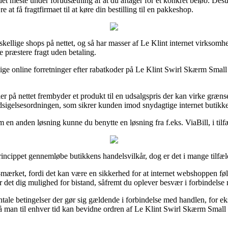
 det meste under forudsætning af at du aftager for et konkret beløb. D
t få fragtfirmaet til at køre din bestilling til en pakkeshop.
orskellige shops på nettet, og så har masser af Le Klint internet virksomh
e præstere fragt uden betaling.
llige online forretninger efter rabatkoder på Le Klint Swirl Skærm Smal
er på nettet frembyder et produkt til en udsalgspris der kan virke græns
Indsigelsesordningen, som sikrer kunden imod snydagtige internet butikke
 en anden løsning kunne du benytte en løsning fra f.eks. ViaBill, i tilfæ
princippet gennemløbe butikkens handelsvilkår, dog er det i mange tilf
 e-mærket, fordi det kan være en sikkerhed for at internet webshoppen fø
r det dig mulighed for bistand, såfremt du oplever besvær i forbindelse
ale betingelser der gør sig gældende i forbindelse med handlen, for ek
a, så man til enhver tid kan bevidne ordren af Le Klint Swirl Skærm Smal