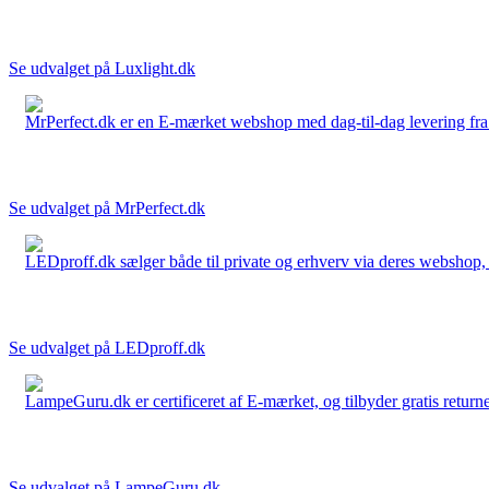
Se udvalget på Luxlight.dk
MrPerfect.dk er en E-mærket webshop med dag-til-dag levering fra der
Se udvalget på MrPerfect.dk
LEDproff.dk sælger både til private og erhverv via deres webshop, h
Se udvalget på LEDproff.dk
LampeGuru.dk er certificeret af E-mærket, og tilbyder gratis returne
Se udvalget på LampeGuru.dk