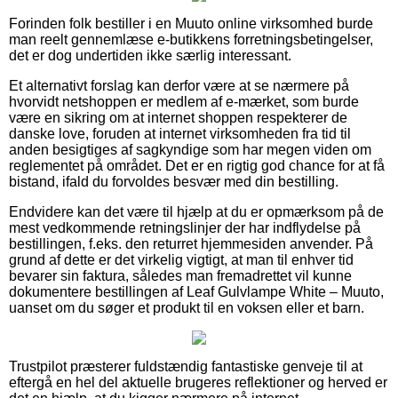
Forinden folk bestiller i en Muuto online virksomhed burde
man reelt gennemlæse e-butikkens forretningsbetingelser,
det er dog undertiden ikke særlig interessant.
Et alternativt forslag kan derfor være at se nærmere på
hvorvidt netshoppen er medlem af e-mærket, som burde
være en sikring om at internet shoppen respekterer de
danske love, foruden at internet virksomheden fra tid til
anden besigtiges af sagkyndige som har megen viden om
reglementet på området. Det er en rigtig god chance for at få
bistand, ifald du forvoldes besvær med din bestilling.
Endvidere kan det være til hjælp at du er opmærksom på de
mest vedkommende retningslinjer der har indflydelse på
bestillingen, f.eks. den returret hjemmesiden anvender. På
grund af dette er det virkelig vigtigt, at man til enhver tid
bevarer sin faktura, således man fremadrettet vil kunne
dokumentere bestillingen af Leaf Gulvlampe White – Muuto,
uanset om du søger et produkt til en voksen eller et barn.
Trustpilot præsterer fuldstændig fantastiske genveje til at
eftergå en hel del aktuelle brugeres reflektioner og herved er