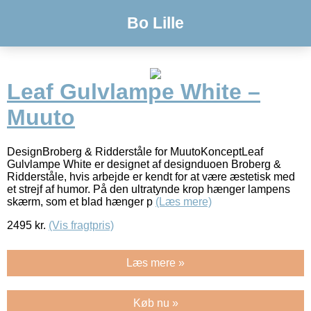
Bo Lille
Leaf Gulvlampe White –
Muuto
DesignBroberg & Ridderståle for MuutoKonceptLeaf
Gulvlampe White er designet af designduoen Broberg &
Ridderståle, hvis arbejde er kendt for at være æstetisk med
et strejf af humor. På den ultratynde krop hænger lampens
skærm, som et blad hænger p
(Læs mere)
2495
kr.
(Vis fragtpris)
Læs mere »
Køb nu »