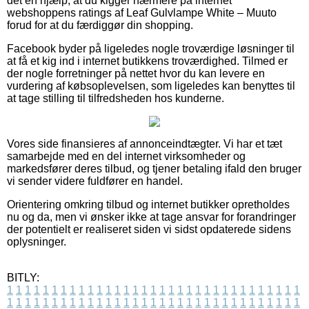
det en hjælp, at du kigger nærmere på internet
webshoppens ratings af Leaf Gulvlampe White – Muuto
forud for at du færdiggør din shopping.
Facebook byder på ligeledes nogle troværdige løsninger til
at få et kig ind i internet butikkens troværdighed. Tilmed er
der nogle forretninger på nettet hvor du kan levere en
vurdering af købsoplevelsen, som ligeledes kan benyttes til
at tage stilling til tilfredsheden hos kunderne.
Vores side finansieres af annonceindtægter. Vi har et tæt
samarbejde med en del internet virksomheder og
markedsfører deres tilbud, og tjener betaling ifald den bruger
vi sender videre fuldfører en handel.
Orientering omkring tilbud og internet butikker opretholdes
nu og da, men vi ønsker ikke at tage ansvar for forandringer
der potentielt er realiseret siden vi sidst opdaterede sidens
oplysninger.
BITLY:
1
1
1
1
1
1
1
1
1
1
1
1
1
1
1
1
1
1
1
1
1
1
1
1
1
1
1
1
1
1
1
1
1
1
1
1
1
1
1
1
1
1
1
1
1
1
1
1
1
1
1
1
1
1
1
1
1
1
1
1
1
1
1
1
1
1