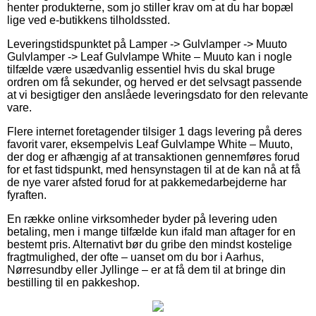
henter produkterne, som jo stiller krav om at du har bopæl
lige ved e-butikkens tilholdssted.
Leveringstidspunktet på Lamper -> Gulvlamper -> Muuto
Gulvlamper -> Leaf Gulvlampe White – Muuto kan i nogle
tilfælde være usædvanlig essentiel hvis du skal bruge
ordren om få sekunder, og herved er det selvsagt passende
at vi besigtiger den anslåede leveringsdato for den relevante
vare.
Flere internet foretagender tilsiger 1 dags levering på deres
favorit varer, eksempelvis Leaf Gulvlampe White – Muuto,
der dog er afhængig af at transaktionen gennemføres forud
for et fast tidspunkt, med hensynstagen til at de kan nå at få
de nye varer afsted forud for at pakkemedarbejderne har
fyraften.
En række online virksomheder byder på levering uden
betaling, men i mange tilfælde kun ifald man aftager for en
bestemt pris. Alternativt bør du gribe den mindst kostelige
fragtmulighed, der ofte – uanset om du bor i Aarhus,
Nørresundby eller Jyllinge – er at få dem til at bringe din
bestilling til en pakkeshop.