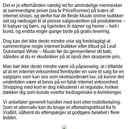
Det er jo efterhånden vældig let for almindelige mennesker
at sammenligne priser (via fx PriceRunner) på tværs af
internet shops, og derfor har de fleste Muuto online butikker
set sig nødsaget til at presse salgsværdien på produkterne –
til babyer og børn, og ligeledes til damer og herrer – helt i
bund, og endda nogle gange byde på gratis levering.
Dog kan det ikke desto mindre vise sig fordelagtigt at
sammenligne nogle internet butikker efter tilbud på Leaf
Gulvlampe White – Muuto før du gennemfører dit køb,
således at du er skudsikker på at opnå den skarpeste pris.
Man bør ikke desto mindre være så påpasselig, at i tilfælde
af at en internet virksomhed frembyder en vare til salg for en
salgspris som kan ses som ekstraordinært lav, så kunne det
undertiden være et bevis på en falsk internet virksomhed.
Shopping med kort er dog inkluderet i et regulativ, hvilket
dækker dig som kunde overfor bedrageriske e-forretninger.
Vi anbefaler generelt handler med kort eller mobilbetaling.
Som et alternativ kan du bruge et afbetalingstilbud fra fx
ViaBill, såfremt du efterspørger at godtgøre beløbet i flere
bidder.