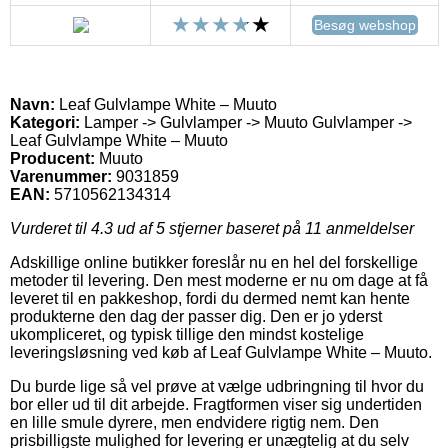
Besøg webshop
Navn:
Leaf Gulvlampe White – Muuto
Kategori:
Lamper -> Gulvlamper -> Muuto Gulvlamper ->
Leaf Gulvlampe White – Muuto
Producent:
Muuto
Varenummer:
9031859
EAN:
5710562134314
Vurderet til
4.3
ud af 5 stjerner baseret på
11
anmeldelser
Adskillige online butikker foreslår nu en hel del forskellige
metoder til levering. Den mest moderne er nu om dage at få
leveret til en pakkeshop, fordi du dermed nemt kan hente
produkterne den dag der passer dig. Den er jo yderst
ukompliceret, og typisk tillige den mindst kostelige
leveringsløsning ved køb af Leaf Gulvlampe White – Muuto.
Du burde lige så vel prøve at vælge udbringning til hvor du
bor eller ud til dit arbejde. Fragtformen viser sig undertiden
en lille smule dyrere, men endvidere rigtig nem. Den
prisbilligste mulighed for levering er unægtelig at du selv