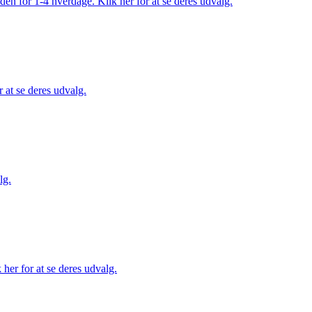
den for 1-4 hverdage. Klik her for at se deres udvalg.
 at se deres udvalg.
lg.
her for at se deres udvalg.