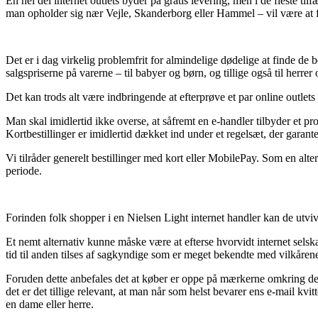
En hel del internet outlets byder på gratis levering, men i de fleste ti
man opholder sig nær Vejle, Skanderborg eller Hammel – vil være at få 
Det er i dag virkelig problemfrit for almindelige dødelige at finde de be
salgspriserne på varerne – til babyer og børn, og tillige også til herre
Det kan trods alt være indbringende at efterprøve et par online outlets
Man skal imidlertid ikke overse, at såfremt en e-handler tilbyder et pro
Kortbestillinger er imidlertid dækket ind under et regelsæt, der garan
Vi tilråder generelt bestillinger med kort eller MobilePay. Som en alt
periode.
Forinden folk shopper i en Nielsen Light internet handler kan de utviv
Et nemt alternativ kunne måske være at efterse hvorvidt internet selskab
tid til anden tilses af sagkyndige som er meget bekendte med vilkåren
Foruden dette anbefales det at køber er oppe på mærkerne omkring de væ
det er det tillige relevant, at man når som helst bevarer ens e-mail k
en dame eller herre.