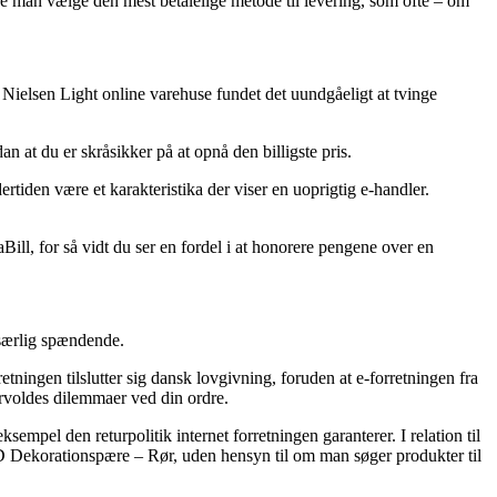
burde man vælge den mest betalelige metode til levering, som ofte – om
 af Nielsen Light online varehuse fundet det uundgåeligt at tvinge
n at du er skråsikker på at opnå den billigste pris.
ertiden være et karakteristika der viser en uoprigtig e-handler.
ill, for så vidt du ser en fordel i at honorere pengene over en
 særlig spændende.
retningen tilslutter sig dansk lovgivning, foruden at e-forretningen fra
orvoldes dilemmaer ved din ordre.
mpel den returpolitik internet forretningen garanterer. I relation til
 LED Dekorationspære – Rør, uden hensyn til om man søger produkter til