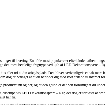
sninger til levering. En af de mest populære er efterhånden afhentningss
llige den mest betalelige fragttype ved køb af LED Dekorationspære – Rø
r hus eller ud til din arbejdsplads. Den bliver sædvanligvis et hak mere
som dog er betinget af at du befinder dig med kort afstand til internet fo
e produktet nu og her, og af den grund er det helt fornuftigt at du unde
rer, eksempelvis LED Dekorationspære – Rør, der dog er forudsat at ordre
let har fri.