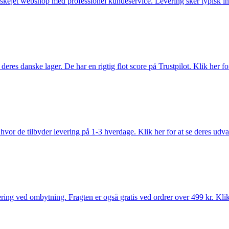
anskejet webshop med professionel kundeservice. Levering sker typisk in
es danske lager. De har en rigtig flot score på Trustpilot. Klik her for
vor de tilbyder levering på 1-3 hverdage. Klik her for at se deres udva
ring ved ombytning. Fragten er også gratis ved ordrer over 499 kr. Klik 