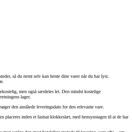
teder, så du nemt selv kan hente dine varer når du har lyst.
r.
 bekostelig, men også særdeles let. Den mindst kostelige
rretningens lager.
rsøger den anslåede leveringsdato for den relevante vare.
n placeres inden et fastsat klokkeslæt, med hensynstagen til at de har