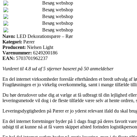
Besøg webshop
Besøg webshop
Besøg webshop
Besøg webshop
Besøg webshop
Navn:
LED Dekorationspære – Rør
Kategori:
Pærer
Producent:
Nielsen Light
Varenummer:
6249200186
EAN:
5703701962237
Vurderet til
4.8
ud af 5 stjerner baseret på
50
anmeldelser
En del internet virksomheder foreslår efterhånden et bredt udvalg af lø
Fragtløsningen er jo virkelig overkommelig, samt i mange tilfælde ti
Du bør derudover udse dig at vælge at få udbragt til din lejlighed elle
leveringsmetode vil dog i de fleste tilfælde være selv at hente ordren, 
Leveringsdygtigheden på Pærer er jo yderst relevant ifald du skal brug
En del internet forretninger byder på 1 dags fragt på deres favorit va
udsigt til at kunne nå at få varen skippet afsted forinden logistikpersona