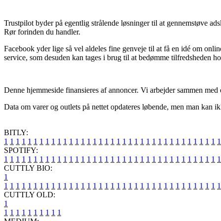
Trustpilot byder på egentlig strålende løsninger til at gennemstøve a
Rør forinden du handler.
Facebook yder lige så vel aldeles fine genveje til at få en idé om o
service, som desuden kan tages i brug til at bedømme tilfredsheden h
Denne hjemmeside finansieres af annoncer. Vi arbejder sammen med et h
Data om varer og outlets på nettet opdateres løbende, men man kan ikke
BITLY:
1
1
1
1
1
1
1
1
1
1
1
1
1
1
1
1
1
1
1
1
1
1
1
1
1
1
1
1
1
1
1
1
1
1
1
1
1
SPOTIFY:
1
1
1
1
1
1
1
1
1
1
1
1
1
1
1
1
1
1
1
1
1
1
1
1
1
1
1
1
1
1
1
1
1
1
1
1
1
CUTTLY BIO:
1
1
1
1
1
1
1
1
1
1
1
1
1
1
1
1
1
1
1
1
1
1
1
1
1
1
1
1
1
1
1
1
1
1
1
1
1
1
CUTTLY OLD:
1
1
1
1
1
1
1
1
1
1
1