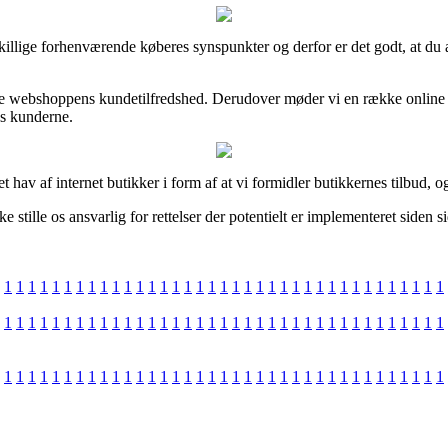
dskillige forhenværende køberes synspunkter og derfor er det godt, at d
nline webshoppens kundetilfredshed. Derudover møder vi en række onlin
os kunderne.
av af internet butikker i form af at vi formidler butikkernes tilbud, o
 stille os ansvarlig for rettelser der potentielt er implementeret siden 
1
1
1
1
1
1
1
1
1
1
1
1
1
1
1
1
1
1
1
1
1
1
1
1
1
1
1
1
1
1
1
1
1
1
1
1
1
1
1
1
1
1
1
1
1
1
1
1
1
1
1
1
1
1
1
1
1
1
1
1
1
1
1
1
1
1
1
1
1
1
1
1
1
1
1
1
1
1
1
1
1
1
1
1
1
1
1
1
1
1
1
1
1
1
1
1
1
1
1
1
1
1
1
1
1
1
1
1
1
1
1