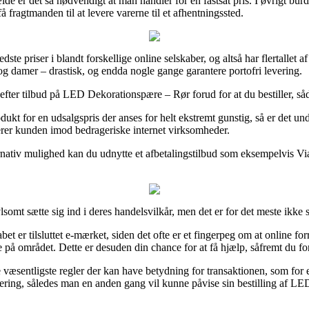
lfælde er det så nødvendigt at man handler for en fastsat pris. I øvrigt 
fragtmanden til at levere varerne til et afhentningssted.
dste priser i blandt forskellige online selskaber, og altså har flertallet
r og damer – drastisk, og endda nogle gange garantere portofri levering.
 efter tilbud på LED Dekorationspære – Rør forud for at du bestiller, såda
dukt for en udsalgspris der anses for helt ekstremt gunstig, så er det und
terer kunden imod bedrageriske internet virksomheder.
ernativ mulighed kan du udnytte et afbetalingstilbud som eksempelvis ViaB
lsomt sætte sig ind i deres handelsvilkår, men det er for det meste ikke
et er tilsluttet e-mærket, siden det ofte er et fingerpeg om at online for
e på området. Dette er desuden din chance for at få hjælp, såfremt du f
sentligste regler der kan have betydning for transaktionen, som for ekse
vittering, således man en anden gang vil kunne påvise sin bestilling af