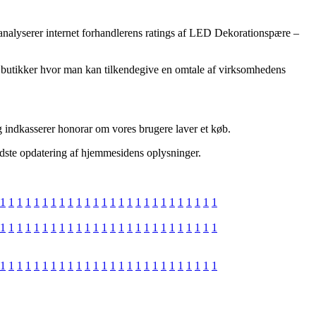
u analyserer internet forhandlerens ratings af LED Dekorationspære –
e butikker hvor man kan tilkendegive en omtale af virksomhedens
g indkasserer honorar om vores brugere laver et køb.
sidste opdatering af hjemmesidens oplysninger.
1
1
1
1
1
1
1
1
1
1
1
1
1
1
1
1
1
1
1
1
1
1
1
1
1
1
1
1
1
1
1
1
1
1
1
1
1
1
1
1
1
1
1
1
1
1
1
1
1
1
1
1
1
1
1
1
1
1
1
1
1
1
1
1
1
1
1
1
1
1
1
1
1
1
1
1
1
1