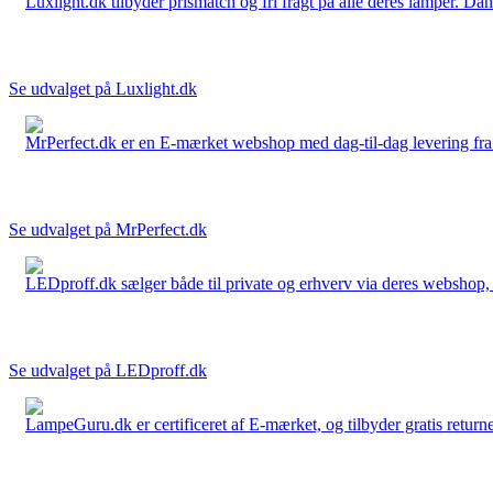
Luxlight.dk tilbyder prismatch og fri fragt på alle deres lamper. D
Se udvalget på Luxlight.dk
MrPerfect.dk er en E-mærket webshop med dag-til-dag levering fra der
Se udvalget på MrPerfect.dk
LEDproff.dk sælger både til private og erhverv via deres webshop, h
Se udvalget på LEDproff.dk
LampeGuru.dk er certificeret af E-mærket, og tilbyder gratis returne