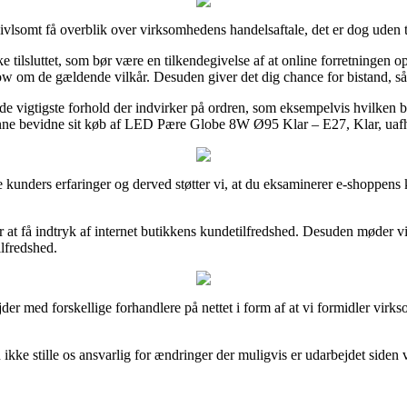
lsomt få overblik over virksomhedens handelsaftale, det er dog uden 
tilsluttet, som bør være en tilkendegivelse af at online forretningen opre
om de gældende vilkår. Desuden giver det dig chance for bistand, så
e vigtigste forhold der indvirker på ordren, som eksempelvis hvilken bytt
unne bevidne sit køb af LED Pære Globe 8W Ø95 Klar – E27, Klar, uafhæ
ende kunders erfaringer og derved støtter vi, at du eksaminerer e-shopp
få indtryk af internet butikkens kundetilfredshed. Desuden møder vi 
lfredshed.
jder med forskellige forhandlere på nettet i form af at vi formidler vi
e stille os ansvarlig for ændringer der muligvis er udarbejdet siden v