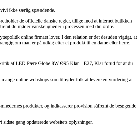
tvivl ikke særlig spændende.
tholder de officielle danske regler, tillige med at internet butikken
fremt du møder vanskeligheder i processen med din ordre.
epolitik online firmaet lover. I den relation er det desuden vigtigt, at
ngig om man er på udkig efter et produkt til en dame eller herre.
ens kritik af LED Pære Globe 8W Ø95 Klar – E27, Klar forud for at du
mange online webshops som tilbyder folk at levere en vurdering af
rksomhedernes produkter, og indkasserer provision såfremt de besøgende
i sidste gang opdaterede websitets oplysninger.