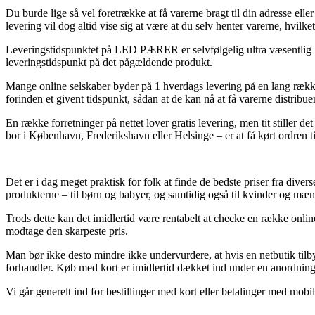
Du burde lige så vel foretrække at få varerne bragt til din adresse ell
levering vil dog altid vise sig at være at du selv henter varerne, hvilke
Leveringstidspunktet på LED PÆRER er selvfølgelig ultra væsentlig hv
leveringstidspunkt på det pågældende produkt.
Mange online selskaber byder på 1 hverdags levering på en lang rækk
forinden et givent tidspunkt, sådan at de kan nå at få varerne distribue
En række forretninger på nettet lover gratis levering, men tit stiller
bor i København, Frederikshavn eller Helsinge – er at få kørt ordren ti
Det er i dag meget praktisk for folk at finde de bedste priser fra dive
produkterne – til børn og babyer, og samtidig også til kvinder og m
Trods dette kan det imidlertid være rentabelt at checke en række onli
modtage den skarpeste pris.
Man bør ikke desto mindre ikke undervurdere, at hvis en netbutik tilbyd
forhandler. Køb med kort er imidlertid dækket ind under en anordning, 
Vi går generelt ind for bestillinger med kort eller betalinger med mobile