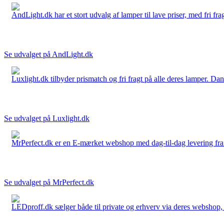
AndLight.dk har et stort udvalg af lamper til lave priser, med fri frag
Se udvalget på AndLight.dk
Luxlight.dk tilbyder prismatch og fri fragt på alle deres lamper. D
Se udvalget på Luxlight.dk
MrPerfect.dk er en E-mærket webshop med dag-til-dag levering fra der
Se udvalget på MrPerfect.dk
LEDproff.dk sælger både til private og erhverv via deres webshop, h