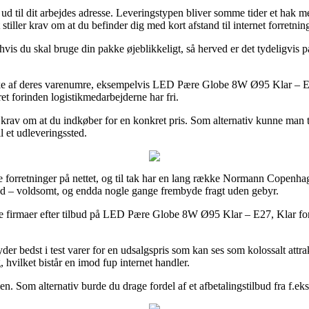
er ud til dit arbejdes adresse. Leveringstypen bliver somme tider et hak
t stiller krav om at du befinder dig med kort afstand til internet forretni
is du skal bruge din pakke øjeblikkeligt, så herved er det tydeligvis 
e af deres varenumre, eksempelvis LED Pære Globe 8W Ø95 Klar – E27, 
ret forinden logistikmedarbejderne har fri.
 det krav om at du indkøber for en konkret pris. Som alternativ kunne m
l et udleveringssted.
rse forretninger på nettet, og til tak har en lang række Normann Copenha
ænd – voldsomt, og endda nogle gange frembyde fragt uden gebyr.
ne firmaer efter tilbud på LED Pære Globe 8W Ø95 Klar – E27, Klar fori
er bedst i test varer for en udsalgspris som kan ses som kolossalt attra
hvilket bistår en imod fup internet handler.
n. Som alternativ burde du drage fordel af et afbetalingstilbud fra f.eks. 