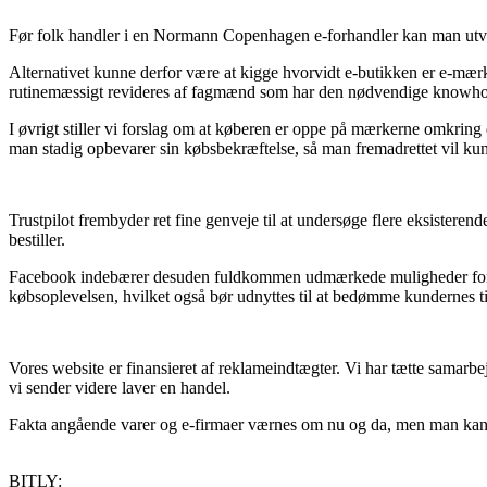
Før folk handler i en Normann Copenhagen e-forhandler kan man utviv
Alternativet kunne derfor være at kigge hvorvidt e-butikken er e-mærke 
rutinemæssigt revideres af fagmænd som har den nødvendige knowhow 
I øvrigt stiller vi forslag om at køberen er oppe på mærkerne omkring d
man stadig opbevarer sin købsbekræftelse, så man fremadrettet vil k
Trustpilot frembyder ret fine genveje til at undersøge flere eksister
bestiller.
Facebook indebærer desuden fuldkommen udmærkede muligheder for at 
købsoplevelsen, hvilket også bør udnyttes til at bedømme kundernes ti
Vores website er finansieret af reklameindtægter. Vi har tætte samarbe
vi sender videre laver en handel.
Fakta angående varer og e-firmaer værnes om nu og da, men man kan ikk
BITLY: