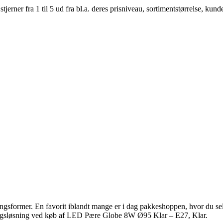
er fra 1 til 5 ud fra bl.a. deres prisniveau, sortimentstørrelse, kunde
eringsformer. En favorit iblandt mange er i dag pakkeshoppen, hvor du s
eringsløsning ved køb af LED Pære Globe 8W Ø95 Klar – E27, Klar.