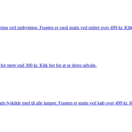
ring ved ombytning. Fragten er også gratis ved ordrer over 499 kr. Klik 
for mere end 300 kr. Klik her for at se deres udvalg.
s lyskilde med til alle lamper. Fragten er gratis ved køb over 499 kr. K