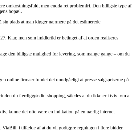
 mere omkostningsfuld, men endda ret problemfri. Den billigste type af
ngens bopæl.
på sin plads at man kigger nærmere på det estimerede
Klar, men som imidlertid er betinget af at orden realiseres
an tage den billigste mulighed for levering, som mange gange – om du
gen online firmaer fundet det uundgåeligt at presse salgspriserne på
nden du færdiggør din shopping, således at du ikke er i tvivl om at
ktiv, kunne det ofte være en indikation på en uærlig internet
ViaBill, i tilfælde af at du vil godtgøre regningen i flere bidder.