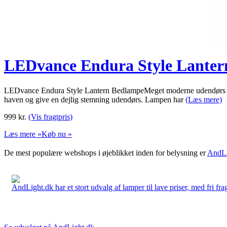
LEDvance Endura Style Lante
LEDvance Endura Style Lantern BedlampeMeget moderne udendørs bedl
haven og give en dejlig stemning udendørs. Lampen har
(Læs mere)
999
kr.
(Vis fragtpris)
Læs mere »
Køb nu »
De mest populære webshops i øjeblikket inden for belysning er
AndLi
AndLight.dk har et stort udvalg af lamper til lave priser, med fri frag