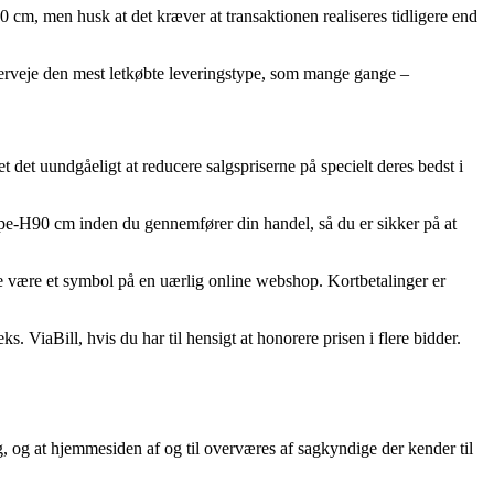
cm, men husk at det kræver at transaktionen realiseres tidligere end
overveje den mest letkøbte leveringstype, som mange gange –
det det uundgåeligt at reducere salgspriserne på specielt deres bedst i
mpe-H90 cm inden du gennemfører din handel, så du er sikker på at
lde være et symbol på en uærlig online webshop. Kortbetalinger er
. ViaBill, hvis du har til hensigt at honorere prisen i flere bidder.
g, og at hjemmesiden af og til overværes af sagkyndige der kender til