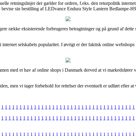
retningslinjer der gælder for ordren, f.eks. den returpolitik internet s
e bevise sin bestilling af LEDvance Endura Style Lantern Bedlampe-H90
gere række eksisterende forbrugeres betragtninger og på grund af dette s
i internet selskabets popularitet. I øvrigt er der faktisk online webshop
mmen med et hav af online shops i Danmark derved at vi markedsfører v
en, men vi tager forbehold for rettelser der eventuelt er udført efter at 
1
1
1
1
1
1
1
1
1
1
1
1
1
1
1
1
1
1
1
1
1
1
1
1
1
1
1
1
1
1
1
1
1
1
1
1
1
1
1
1
1
1
1
1
1
1
1
1
1
1
1
1
1
1
1
1
1
1
1
1
1
1
1
1
1
1
1
1
1
1
1
1
1
1
1
1
1
1
1
1
1
1
1
1
1
1
1
1
1
1
1
1
1
1
1
1
1
1
1
1
1
1
1
1
1
1
1
1
1
1
1