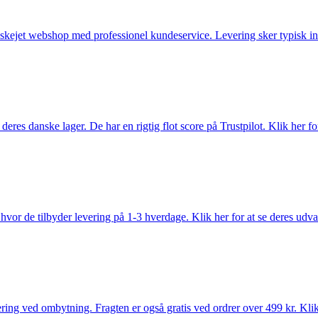
anskejet webshop med professionel kundeservice. Levering sker typisk in
es danske lager. De har en rigtig flot score på Trustpilot. Klik her for
vor de tilbyder levering på 1-3 hverdage. Klik her for at se deres udva
ring ved ombytning. Fragten er også gratis ved ordrer over 499 kr. Klik 