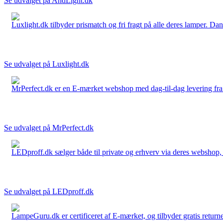
Se udvalget på AndLight.dk
Luxlight.dk tilbyder prismatch og fri fragt på alle deres lamper. D
Se udvalget på Luxlight.dk
MrPerfect.dk er en E-mærket webshop med dag-til-dag levering fra der
Se udvalget på MrPerfect.dk
LEDproff.dk sælger både til private og erhverv via deres webshop, h
Se udvalget på LEDproff.dk
LampeGuru.dk er certificeret af E-mærket, og tilbyder gratis returne