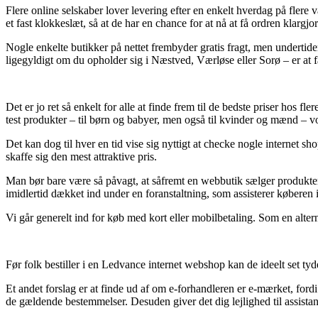
Flere online selskaber lover levering efter en enkelt hverdag på fle
et fast klokkeslæt, så at de har en chance for at nå at få ordren klarg
Nogle enkelte butikker på nettet frembyder gratis fragt, men undertid
ligegyldigt om du opholder sig i Næstved, Værløse eller Sorø – er at få
Det er jo ret så enkelt for alle at finde frem til de bedste priser hos f
test produkter – til børn og babyer, men også til kvinder og mænd – 
Det kan dog til hver en tid vise sig nyttigt at checke nogle interne
skaffe sig den mest attraktive pris.
Man bør bare være så påvagt, at såfremt en webbutik sælger produkter t
imidlertid dækket ind under en foranstaltning, som assisterer køberen 
Vi går generelt ind for køb med kort eller mobilbetaling. Som en altern
Før folk bestiller i en Ledvance internet webshop kan de ideelt set ty
Et andet forslag er at finde ud af om e-forhandleren er e-mærket, for
de gældende bestemmelser. Desuden giver det dig lejlighed til assista