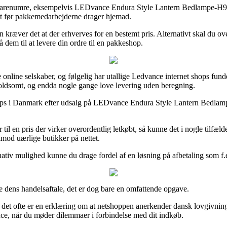
re varenumre, eksempelvis LEDvance Endura Style Lantern Bedlampe-H90 
jort før pakkemedarbejderne drager hjemad.
en kræver det at der erhverves for en bestemt pris. Alternativt skal du 
 dem til at levere din ordre til en pakkeshop.
lere online selskaber, og følgelig har utallige Ledvance internet shops fun
voldsomt, og endda nogle gange love levering uden beregning.
t shops i Danmark efter udsalg på LEDvance Endura Style Lantern Bedla
il en pris der virker overordentlig letkøbt, så kunne det i nogle tilfæ
imod uærlige butikker på nettet.
ativ mulighed kunne du drage fordel af en løsning på afbetaling som f.eks
de dens handelsaftale, det er dog bare en omfattende opgave.
di det ofte er en erklæring om at netshoppen anerkender dansk lovgivnin
nce, når du møder dilemmaer i forbindelse med dit indkøb.