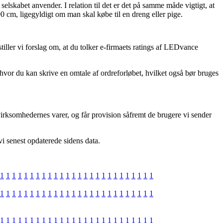
elskabet anvender. I relation til det er det på samme måde vigtigt, at
 cm, ligegyldigt om man skal købe til en dreng eller pige.
tiller vi forslag om, at du tolker e-firmaets ratings af LEDvance
s hvor du kan skrive en omtale af ordreforløbet, hvilket også bør bruges
irksomhedernes varer, og får provision såfremt de brugere vi sender
vi senest opdaterede sidens data.
1
1
1
1
1
1
1
1
1
1
1
1
1
1
1
1
1
1
1
1
1
1
1
1
1
1
1
1
1
1
1
1
1
1
1
1
1
1
1
1
1
1
1
1
1
1
1
1
1
1
1
1
1
1
1
1
1
1
1
1
1
1
1
1
1
1
1
1
1
1
1
1
1
1
1
1
1
1