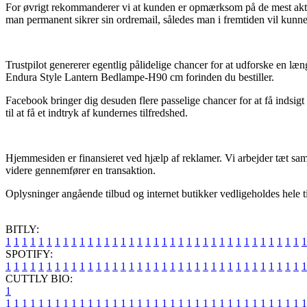
For øvrigt rekommanderer vi at kunden er opmærksom på de mest aktuelle 
man permanent sikrer sin ordremail, således man i fremtiden vil kunn
Trustpilot genererer egentlig pålidelige chancer for at udforske en læn
Endura Style Lantern Bedlampe-H90 cm forinden du bestiller.
Facebook bringer dig desuden flere passelige chancer for at få indsigt 
til at få et indtryk af kundernes tilfredshed.
Hjemmesiden er finansieret ved hjælp af reklamer. Vi arbejder tæt sa
videre gennemfører en transaktion.
Oplysninger angående tilbud og internet butikker vedligeholdes hele tid
BITLY:
1
1
1
1
1
1
1
1
1
1
1
1
1
1
1
1
1
1
1
1
1
1
1
1
1
1
1
1
1
1
1
1
1
1
1
1
1
SPOTIFY:
1
1
1
1
1
1
1
1
1
1
1
1
1
1
1
1
1
1
1
1
1
1
1
1
1
1
1
1
1
1
1
1
1
1
1
1
1
CUTTLY BIO:
1
1
1
1
1
1
1
1
1
1
1
1
1
1
1
1
1
1
1
1
1
1
1
1
1
1
1
1
1
1
1
1
1
1
1
1
1
1