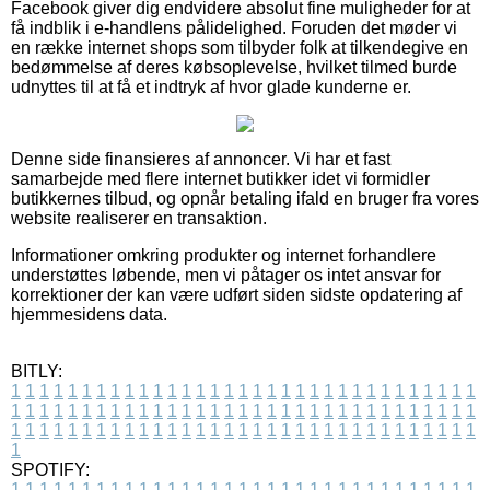
Facebook giver dig endvidere absolut fine muligheder for at
få indblik i e-handlens pålidelighed. Foruden det møder vi
en række internet shops som tilbyder folk at tilkendegive en
bedømmelse af deres købsoplevelse, hvilket tilmed burde
udnyttes til at få et indtryk af hvor glade kunderne er.
Denne side finansieres af annoncer. Vi har et fast
samarbejde med flere internet butikker idet vi formidler
butikkernes tilbud, og opnår betaling ifald en bruger fra vores
website realiserer en transaktion.
Informationer omkring produkter og internet forhandlere
understøttes løbende, men vi påtager os intet ansvar for
korrektioner der kan være udført siden sidste opdatering af
hjemmesidens data.
BITLY:
1
1
1
1
1
1
1
1
1
1
1
1
1
1
1
1
1
1
1
1
1
1
1
1
1
1
1
1
1
1
1
1
1
1
1
1
1
1
1
1
1
1
1
1
1
1
1
1
1
1
1
1
1
1
1
1
1
1
1
1
1
1
1
1
1
1
1
1
1
1
1
1
1
1
1
1
1
1
1
1
1
1
1
1
1
1
1
1
1
1
1
1
1
1
1
1
1
1
1
1
SPOTIFY:
1
1
1
1
1
1
1
1
1
1
1
1
1
1
1
1
1
1
1
1
1
1
1
1
1
1
1
1
1
1
1
1
1