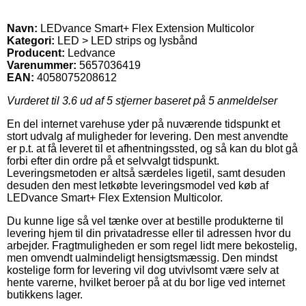
Navn:
LEDvance Smart+ Flex Extension Multicolor
Kategori:
LED > LED strips og lysbånd
Producent:
Ledvance
Varenummer:
5657036419
EAN:
4058075208612
Vurderet til
3.6
ud af 5 stjerner baseret på
5
anmeldelser
En del internet varehuse yder på nuværende tidspunkt et
stort udvalg af muligheder for levering. Den mest anvendte
er p.t. at få leveret til et afhentningssted, og så kan du blot gå
forbi efter din ordre på et selvvalgt tidspunkt.
Leveringsmetoden er altså særdeles ligetil, samt desuden
desuden den mest letkøbte leveringsmodel ved køb af
LEDvance Smart+ Flex Extension Multicolor.
Du kunne lige så vel tænke over at bestille produkterne til
levering hjem til din privatadresse eller til adressen hvor du
arbejder. Fragtmuligheden er som regel lidt mere bekostelig,
men omvendt ualmindeligt hensigtsmæssig. Den mindst
kostelige form for levering vil dog utvivlsomt være selv at
hente varerne, hvilket beroer på at du bor lige ved internet
butikkens lager.