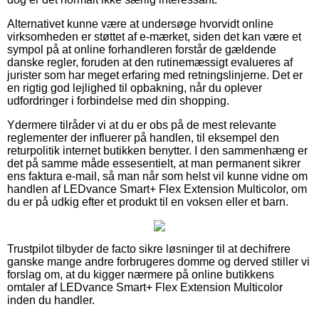
Alternativet kunne være at undersøge hvorvidt online
virksomheden er støttet af e-mærket, siden det kan være et
sympol på at online forhandleren forstår de gældende
danske regler, foruden at den rutinemæssigt evalueres af
jurister som har meget erfaring med retningslinjerne. Det er
en rigtig god lejlighed til opbakning, når du oplever
udfordringer i forbindelse med din shopping.
Ydermere tilråder vi at du er obs på de mest relevante
reglementer der influerer på handlen, til eksempel den
returpolitik internet butikken benytter. I den sammenhæng er
det på samme måde essesentielt, at man permanent sikrer
ens faktura e-mail, så man når som helst vil kunne vidne om
handlen af LEDvance Smart+ Flex Extension Multicolor, om
du er på udkig efter et produkt til en voksen eller et barn.
Trustpilot tilbyder de facto sikre løsninger til at dechifrere
ganske mange andre forbrugeres domme og derved stiller vi
forslag om, at du kigger nærmere på online butikkens
omtaler af LEDvance Smart+ Flex Extension Multicolor
inden du handler.