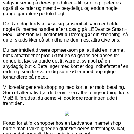
salgspriserne på deres produkter – til børn, og ligeledes
også til kvinder og mænd – betydeligt, og endda nogle
gange garantere portofri fragt.
Det kan dog trods alt vise sig lønsomt at sammenholde
nogle få internet handler efter udsalg på LEDvance Smart+
Flex Extension Multicolor før du færdiggør din shopping, så
du er skudsikker på at indhente den mest attraktive pris.
Du bør imidlertid være opmærksom på, at ifald en internet
butik afhænder et produkt for en salgspris der anses for
uendeligt lav, så burde det tit være et symbol på en
snydagtig butik. Betalinger med kort er dog indbefattet af en
ordning, som forsvarer dig som køber imod uoprigtige
forhandlere på nettet.
Vi foreslår generelt shopping med kort eller mobilbetaling.
Som et alternativ bør du benytte en afbetalingsordning fra fx
ViaBill, forudsat du gerne vil godtgøre regningen ude i
fremtiden.
Forud for at folk shopper hos en Ledvance internet shop
burde man i virkeligheden granske deres forretningsvilkår,
dog er det normalt ikke særlig interessant.