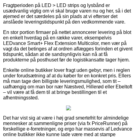
Fragtperioden på LED > LED strips og lysbånd er
usædvanlig vigtig om vi skal bruge varen nu og her, så i det
øjemed er det særdeles på sin plads at vi efterser det
anslåede leveringstidspunkt på den vedkommende vare.
En stor portion firmaer på nettet annoncerer levering på blot
en enkelt hverdag på en række varer, eksempelvis
LEDvance Smart+ Flex Extension Multicolor, men vær på
vagt da det betinges af at ordren aflægges forinden et givent
tidspunkt, sådan at de sandsynligvis kan nå at få
produkterne på posthuset før de logistikansatte tager hjem.
Enkelte online butikker lover fragt uden gebyr, men i reglen
under forudsætning af at du køber for en konkret pris. Ellers
må man tage den billigste leveringsmulighed, som tit –
uafhængig om man bor nær Næstved, Hillerød eller Ebeltoft
– vil være at få dem til at bringe bestillingen til et
afhentningssted.
Det har vist sig at være i høj grad smertefrit for almindelige
mennesker at sammenligne priser (via fx PriceRunner) på
forskellige e-forretninger, og ergo har massevis af Ledvance
online butikker ikke kunne lade være med at stampe