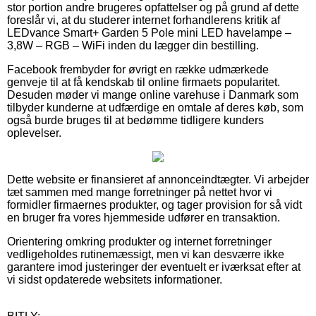
stor portion andre brugeres opfattelser og på grund af dette
foreslår vi, at du studerer internet forhandlerens kritik af
LEDvance Smart+ Garden 5 Pole mini LED havelampe –
3,8W – RGB – WiFi inden du lægger din bestilling.
Facebook frembyder for øvrigt en række udmærkede
genveje til at få kendskab til online firmaets popularitet.
Desuden møder vi mange online varehuse i Danmark som
tilbyder kunderne at udfærdige en omtale af deres køb, som
også burde bruges til at bedømme tidligere kunders
oplevelser.
Dette website er finansieret af annonceindtægter. Vi arbejder
tæt sammen med mange forretninger på nettet hvor vi
formidler firmaernes produkter, og tager provision for så vidt
en bruger fra vores hjemmeside udfører en transaktion.
Orientering omkring produkter og internet forretninger
vedligeholdes rutinemæssigt, men vi kan desværre ikke
garantere imod justeringer der eventuelt er iværksat efter at
vi sidst opdaterede websitets informationer.