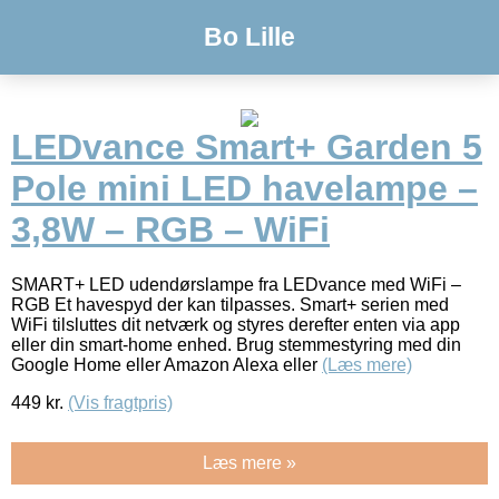
Bo Lille
LEDvance Smart+ Garden 5
Pole mini LED havelampe –
3,8W – RGB – WiFi
SMART+ LED udendørslampe fra LEDvance med WiFi –
RGB Et havespyd der kan tilpasses. Smart+ serien med
WiFi tilsluttes dit netværk og styres derefter enten via app
eller din smart-home enhed. Brug stemmestyring med din
Google Home eller Amazon Alexa eller
(Læs mere)
449
kr.
(Vis fragtpris)
Læs mere »