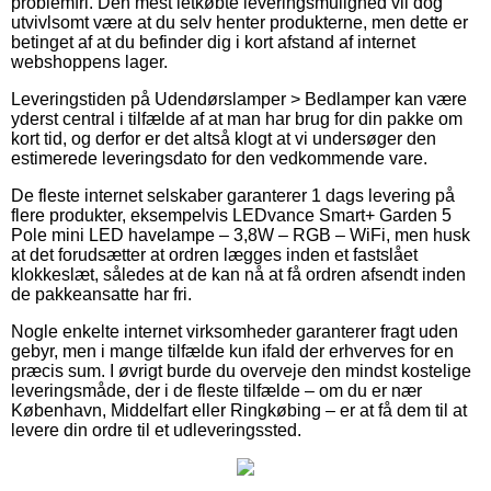
problemfri. Den mest letkøbte leveringsmulighed vil dog
utvivlsomt være at du selv henter produkterne, men dette er
betinget af at du befinder dig i kort afstand af internet
webshoppens lager.
Leveringstiden på Udendørslamper > Bedlamper kan være
yderst central i tilfælde af at man har brug for din pakke om
kort tid, og derfor er det altså klogt at vi undersøger den
estimerede leveringsdato for den vedkommende vare.
De fleste internet selskaber garanterer 1 dags levering på
flere produkter, eksempelvis LEDvance Smart+ Garden 5
Pole mini LED havelampe – 3,8W – RGB – WiFi, men husk
at det forudsætter at ordren lægges inden et fastslået
klokkeslæt, således at de kan nå at få ordren afsendt inden
de pakkeansatte har fri.
Nogle enkelte internet virksomheder garanterer fragt uden
gebyr, men i mange tilfælde kun ifald der erhverves for en
præcis sum. I øvrigt burde du overveje den mindst kostelige
leveringsmåde, der i de fleste tilfælde – om du er nær
København, Middelfart eller Ringkøbing – er at få dem til at
levere din ordre til et udleveringssted.