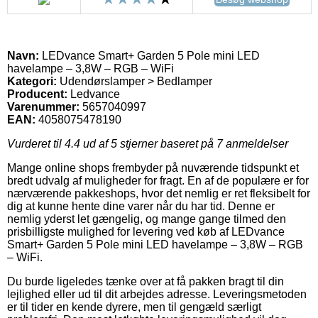
Navn:
LEDvance Smart+ Garden 5 Pole mini LED
havelampe – 3,8W – RGB – WiFi
Kategori:
Udendørslamper > Bedlamper
Producent:
Ledvance
Varenummer:
5657040997
EAN:
4058075478190
Vurderet til
4.4
ud af 5 stjerner baseret på
7
anmeldelser
Mange online shops frembyder på nuværende tidspunkt et
bredt udvalg af muligheder for fragt. En af de populære er for
nærværende pakkeshops, hvor det nemlig er ret fleksibelt for
dig at kunne hente dine varer når du har tid. Denne er
nemlig yderst let gængelig, og mange gange tilmed den
prisbilligste mulighed for levering ved køb af LEDvance
Smart+ Garden 5 Pole mini LED havelampe – 3,8W – RGB
– WiFi.
Du burde ligeledes tænke over at få pakken bragt til din
lejlighed eller ud til dit arbejdes adresse. Leveringsmetoden
er til tider en kende dyrere, men til gengæld særligt