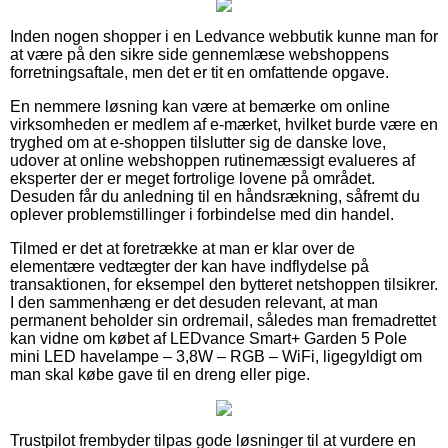
Inden nogen shopper i en Ledvance webbutik kunne man for
at være på den sikre side gennemlæse webshoppens
forretningsaftale, men det er tit en omfattende opgave.
En nemmere løsning kan være at bemærke om online
virksomheden er medlem af e-mærket, hvilket burde være en
tryghed om at e-shoppen tilslutter sig de danske love,
udover at online webshoppen rutinemæssigt evalueres af
eksperter der er meget fortrolige lovene på området.
Desuden får du anledning til en håndsrækning, såfremt du
oplever problemstillinger i forbindelse med din handel.
Tilmed er det at foretrække at man er klar over de
elementære vedtægter der kan have indflydelse på
transaktionen, for eksempel den bytteret netshoppen tilsikrer.
I den sammenhæng er det desuden relevant, at man
permanent beholder sin ordremail, således man fremadrettet
kan vidne om købet af LEDvance Smart+ Garden 5 Pole
mini LED havelampe – 3,8W – RGB – WiFi, ligegyldigt om
man skal købe gave til en dreng eller pige.
Trustpilot frembyder tilpas gode løsninger til at vurdere en