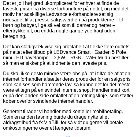
Det er jo i høj grad ukompliceret for enhver at finde de
laveste priser fra diverse forhandlere på nettet, og med det
motiv har adskillige Ledvance e-forhandlere set sig
nødsaget til at presse salgsværdien på produkterne – til
børn og babyer, lige så vel som til damer og herrer –
eftertrykkeligt, og endda nogle gange yde fragt uden
beregning.
Det kan stadigvæk vise sig profitabelt at tjekke flere outlets
på nettet efter tilbud på LEDvance Smart+ Garden 5 Pole
mini LED havelampe – 3,8W – RGB – WiFi før du bestiller,
så man er sikker på at indhente den laveste pris.
Du skal ikke desto mindre være obs på, at i tilfælde af at en
internet forhandler afsætter deres produkter for en salgspris
som kan ses som hamrende lav, så kunne det for det meste
være et tegn på en svindel internet shop. Handler med kort
er på den anden side omfattet af en retningslinje, som støtter
køber overfor svindlende internet handler.
Generelt tilråder vi handler med kort eller mobilbetaling.
Som en anden løsning burde du drage nytte af et
afdragstilbud fra fx ViaBill, for så vidt du gerne vil betale
omkostningerne over et længere tidsrum.