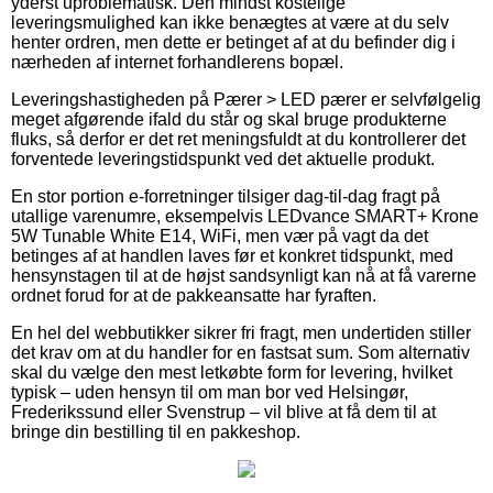
yderst uproblematisk. Den mindst kostelige
leveringsmulighed kan ikke benægtes at være at du selv
henter ordren, men dette er betinget af at du befinder dig i
nærheden af internet forhandlerens bopæl.
Leveringshastigheden på Pærer > LED pærer er selvfølgelig
meget afgørende ifald du står og skal bruge produkterne
fluks, så derfor er det ret meningsfuldt at du kontrollerer det
forventede leveringstidspunkt ved det aktuelle produkt.
En stor portion e-forretninger tilsiger dag-til-dag fragt på
utallige varenumre, eksempelvis LEDvance SMART+ Krone
5W Tunable White E14, WiFi, men vær på vagt da det
betinges af at handlen laves før et konkret tidspunkt, med
hensynstagen til at de højst sandsynligt kan nå at få varerne
ordnet forud for at de pakkeansatte har fyraften.
En hel del webbutikker sikrer fri fragt, men undertiden stiller
det krav om at du handler for en fastsat sum. Som alternativ
skal du vælge den mest letkøbte form for levering, hvilket
typisk – uden hensyn til om man bor ved Helsingør,
Frederikssund eller Svenstrup – vil blive at få dem til at
bringe din bestilling til en pakkeshop.