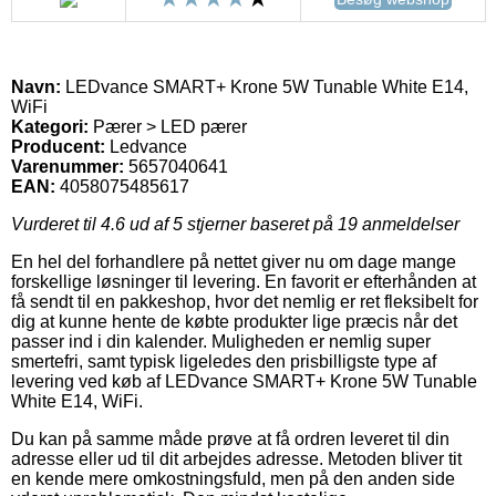
Navn:
LEDvance SMART+ Krone 5W Tunable White E14,
WiFi
Kategori:
Pærer > LED pærer
Producent:
Ledvance
Varenummer:
5657040641
EAN:
4058075485617
Vurderet til
4.6
ud af 5 stjerner baseret på
19
anmeldelser
En hel del forhandlere på nettet giver nu om dage mange
forskellige løsninger til levering. En favorit er efterhånden at
få sendt til en pakkeshop, hvor det nemlig er ret fleksibelt for
dig at kunne hente de købte produkter lige præcis når det
passer ind i din kalender. Muligheden er nemlig super
smertefri, samt typisk ligeledes den prisbilligste type af
levering ved køb af LEDvance SMART+ Krone 5W Tunable
White E14, WiFi.
Du kan på samme måde prøve at få ordren leveret til din
adresse eller ud til dit arbejdes adresse. Metoden bliver tit
en kende mere omkostningsfuld, men på den anden side