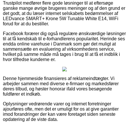
Trustpilot medfører flere gode løsninger til at eftersøge
ganske mange øvrige brugeres meninger og af den grund er
det godt, at du læser internet selskabets bedømmelser af
LEDvance SMART+ Krone 5W Tunable White E14, WiFi
forud for at du bestiller.
Facebook forærer dig også regulære ønskværdige løsninger
til at få kendskab til e-forhandlerens popularitet. Herinde ses
endda online varehuse i Danmark som gør det muligt at
sammensætte en evaluering af virksomhedens service,
hvilket på samme måde må tages i brug til at få et indblik i
hvor tilfredse kunderne er.
Denne hjemmeside finansieres af reklameindtægter. Vi
arbejder sammen med diverse e-firmaer og markedsfører
deres tilbud, og høster honorar ifald vores besøgende
fuldfører et indkøb.
Oplysninger vedrørende varer og internet forretninger
ajourføres ofte, men det er umuligt for os at give garantier
imod forandringer der kan være foretaget siden seneste
opdatering af de viste data.