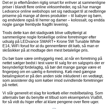
Det er jo efterhånden rigtig smart for enhver at sammenligne
priser i blandt flere online virksomheder, og så har mange
Ledvance online webshops set sig nødsaget til at nedbringe
priserne på mange af deres produkter – til babyer og børn,
og endvidere også til herrer og damer – kolossalt, og endda
nogle gange frembyde fragtfri levering.
Trods dette kan det stadigvæk blive udbytterigt at
sammenligne nogle forskellige online forretninger efter
udsalg på LEDvance SMART+ Krone 5W Tunable White
E14, WiFi forud for at du gennemfører dit køb, så man er
skråsikker på at modtage den mest betalelige pris.
Du bør bare være omhyggelig med, at når en forretning på
nettet sælger bedst i test varer til salg for en salgspris der er
besynderligt fordelagtig, så bør det mange gange være et
fingerpeg om en uærlig e-forretning. Køb med gængse
betalingskort er på den anden side inkluderet i en vedtægt,
som assisterer dig som køber imod svindlende forretninger
på nettet.
Vi slår generelt et slag for kortkøb eller mobilbetaling. Som
alternativ bør du benytte et tilbud som eksempelvis ViaBill,
for så vidt du higer efter at klare pengene over flere uger.