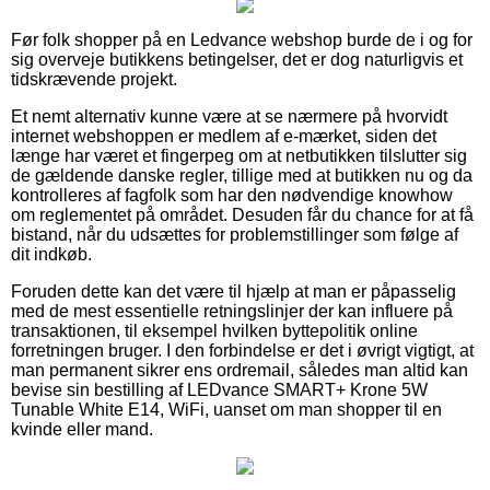
Før folk shopper på en Ledvance webshop burde de i og for
sig overveje butikkens betingelser, det er dog naturligvis et
tidskrævende projekt.
Et nemt alternativ kunne være at se nærmere på hvorvidt
internet webshoppen er medlem af e-mærket, siden det
længe har været et fingerpeg om at netbutikken tilslutter sig
de gældende danske regler, tillige med at butikken nu og da
kontrolleres af fagfolk som har den nødvendige knowhow
om reglementet på området. Desuden får du chance for at få
bistand, når du udsættes for problemstillinger som følge af
dit indkøb.
Foruden dette kan det være til hjælp at man er påpasselig
med de mest essentielle retningslinjer der kan influere på
transaktionen, til eksempel hvilken byttepolitik online
forretningen bruger. I den forbindelse er det i øvrigt vigtigt, at
man permanent sikrer ens ordremail, således man altid kan
bevise sin bestilling af LEDvance SMART+ Krone 5W
Tunable White E14, WiFi, uanset om man shopper til en
kvinde eller mand.