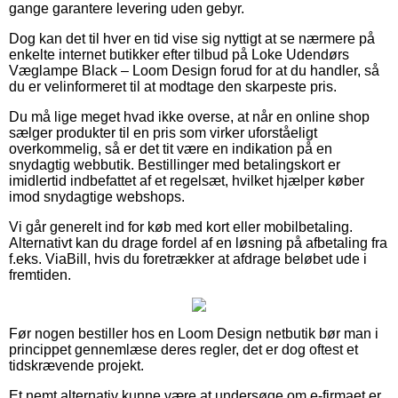
gange garantere levering uden gebyr.
Dog kan det til hver en tid vise sig nyttigt at se nærmere på
enkelte internet butikker efter tilbud på Loke Udendørs
Væglampe Black – Loom Design forud for at du handler, så
du er velinformeret til at modtage den skarpeste pris.
Du må lige meget hvad ikke overse, at når en online shop
sælger produkter til en pris som virker uforståeligt
overkommelig, så er det tit være en indikation på en
snydagtig webbutik. Bestillinger med betalingskort er
imidlertid indbefattet af et regelsæt, hvilket hjælper køber
imod snydagtige webshops.
Vi går generelt ind for køb med kort eller mobilbetaling.
Alternativt kan du drage fordel af en løsning på afbetaling fra
f.eks. ViaBill, hvis du foretrækker at afdrage beløbet ude i
fremtiden.
Før nogen bestiller hos en Loom Design netbutik bør man i
princippet gennemlæse deres regler, det er dog oftest et
tidskrævende projekt.
Et nemt alternativ kunne være at undersøge om e-firmaet er