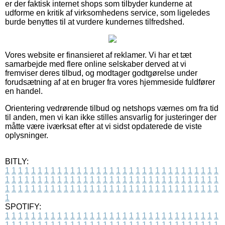
er der faktisk internet shops som tilbyder kunderne at
udforme en kritik af virksomhedens service, som ligeledes
burde benyttes til at vurdere kundernes tilfredshed.
Vores website er finansieret af reklamer. Vi har et tæt
samarbejde med flere online selskaber derved at vi
fremviser deres tilbud, og modtager godtgørelse under
forudsætning af at en bruger fra vores hjemmeside fuldfører
en handel.
Orientering vedrørende tilbud og netshops værnes om fra tid
til anden, men vi kan ikke stilles ansvarlig for justeringer der
måtte være iværksat efter at vi sidst opdaterede de viste
oplysninger.
BITLY:
1
1
1
1
1
1
1
1
1
1
1
1
1
1
1
1
1
1
1
1
1
1
1
1
1
1
1
1
1
1
1
1
1
1
1
1
1
1
1
1
1
1
1
1
1
1
1
1
1
1
1
1
1
1
1
1
1
1
1
1
1
1
1
1
1
1
1
1
1
1
1
1
1
1
1
1
1
1
1
1
1
1
1
1
1
1
1
1
1
1
1
1
1
1
1
1
1
1
1
1
SPOTIFY:
1
1
1
1
1
1
1
1
1
1
1
1
1
1
1
1
1
1
1
1
1
1
1
1
1
1
1
1
1
1
1
1
1
1
1
1
1
1
1
1
1
1
1
1
1
1
1
1
1
1
1
1
1
1
1
1
1
1
1
1
1
1
1
1
1
1