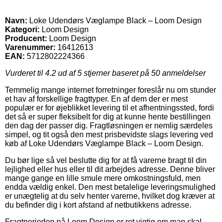
Navn:
Loke Udendørs Væglampe Black – Loom Design
Kategori:
Loom Design
Producent:
Loom Design
Varenummer:
16412613
EAN:
5712802224366
Vurderet til
4.2
ud af 5 stjerner baseret på
50
anmeldelser
Temmelig mange internet forretninger foreslår nu om stunder
et hav af forskellige fragttyper. En af dem der er mest
populær er for øjeblikket levering til et afhentningssted, fordi
det så er super fleksibelt for dig at kunne hente bestillingen
den dag der passer dig. Fragtløsningen er nemlig særdeles
simpel, og tit også den mest prisbevidste slags levering ved
køb af Loke Udendørs Væglampe Black – Loom Design.
Du bør lige så vel beslutte dig for at få varerne bragt til din
lejlighed eller hus eller til dit arbejdes adresse. Denne bliver
mange gange en lille smule mere omkostningsfuld, men
endda vældig enkel. Den mest betalelige leveringsmulighed
er unægtelig at du selv henter varerne, hvilket dog kræver at
du befinder dig i kort afstand af netbutikkens adresse.
Fragtperioden på Loom Design er ret vigtig om man skal