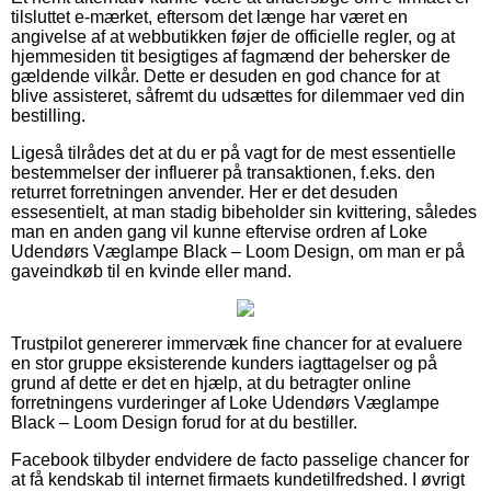
tilsluttet e-mærket, eftersom det længe har været en
angivelse af at webbutikken føjer de officielle regler, og at
hjemmesiden tit besigtiges af fagmænd der behersker de
gældende vilkår. Dette er desuden en god chance for at
blive assisteret, såfremt du udsættes for dilemmaer ved din
bestilling.
Ligeså tilrådes det at du er på vagt for de mest essentielle
bestemmelser der influerer på transaktionen, f.eks. den
returret forretningen anvender. Her er det desuden
essesentielt, at man stadig bibeholder sin kvittering, således
man en anden gang vil kunne eftervise ordren af Loke
Udendørs Væglampe Black – Loom Design, om man er på
gaveindkøb til en kvinde eller mand.
Trustpilot genererer immervæk fine chancer for at evaluere
en stor gruppe eksisterende kunders iagttagelser og på
grund af dette er det en hjælp, at du betragter online
forretningens vurderinger af Loke Udendørs Væglampe
Black – Loom Design forud for at du bestiller.
Facebook tilbyder endvidere de facto passelige chancer for
at få kendskab til internet firmaets kundetilfredshed. I øvrigt