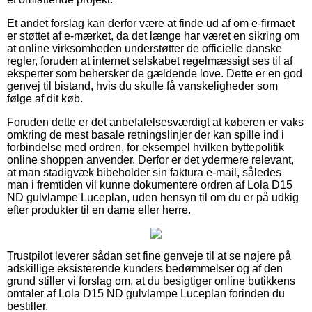
Et andet forslag kan derfor være at finde ud af om e-firmaet
er støttet af e-mærket, da det længe har været en sikring om
at online virksomheden understøtter de officielle danske
regler, foruden at internet selskabet regelmæssigt ses til af
eksperter som behersker de gældende love. Dette er en god
genvej til bistand, hvis du skulle få vanskeligheder som
følge af dit køb.
Foruden dette er det anbefalelsesværdigt at køberen er vaks
omkring de mest basale retningslinjer der kan spille ind i
forbindelse med ordren, for eksempel hvilken byttepolitik
online shoppen anvender. Derfor er det ydermere relevant,
at man stadigvæk bibeholder sin faktura e-mail, således
man i fremtiden vil kunne dokumentere ordren af Lola D15
ND gulvlampe Luceplan, uden hensyn til om du er på udkig
efter produkter til en dame eller herre.
Trustpilot leverer sådan set fine genveje til at se nøjere på
adskillige eksisterende kunders bedømmelser og af den
grund stiller vi forslag om, at du besigtiger online butikkens
omtaler af Lola D15 ND gulvlampe Luceplan forinden du
bestiller.