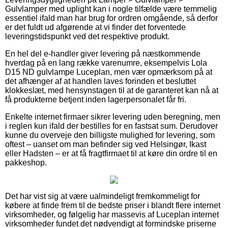
Gulvlamper med uplight kan i nogle tilfælde være temmelig
essentiel ifald man har brug for ordren omgående, så derfor
er det fuldt ud afgørende at vi finder det forventede
leveringstidspunkt ved det respektive produkt.
En hel del e-handler giver levering på næstkommende
hverdag på en lang række varenumre, eksempelvis Lola
D15 ND gulvlampe Luceplan, men vær opmærksom på at
det afhænger af at handlen laves forinden et besluttet
klokkeslæt, med hensynstagen til at de garanteret kan nå at
få produkterne betjent inden lagerpersonalet får fri.
Enkelte internet firmaer sikrer levering uden beregning, men
i reglen kun ifald der bestilles for en fastsat sum. Derudover
kunne du overveje den billigste mulighed for levering, som
oftest – uanset om man befinder sig ved Helsingør, Ikast
eller Hadsten – er at få fragtfirmaet til at køre din ordre til en
pakkeshop.
Det har vist sig at være ualmindeligt fremkommeligt for
købere at finde frem til de bedste priser i blandt flere internet
virksomheder, og følgelig har massevis af Luceplan internet
virksomheder fundet det nødvendigt at formindske priserne