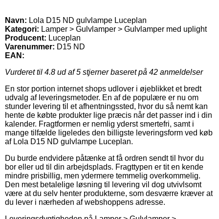
Navn:
Lola D15 ND gulvlampe Luceplan
Kategori:
Lamper > Gulvlamper > Gulvlamper med uplight
Producent:
Luceplan
Varenummer:
D15 ND
EAN:
Vurderet til
4.8
ud af 5 stjerner baseret på
42
anmeldelser
En stor portion internet shops udlover i øjeblikket et bredt
udvalg af leveringsmetoder. En af de populære er nu om
stunder levering til et afhentningssted, hvor du så nemt kan
hente de købte produkter lige præcis når det passer ind i din
kalender. Fragtformen er nemlig yderst smertefri, samt i
mange tilfælde ligeledes den billigste leveringsform ved køb
af Lola D15 ND gulvlampe Luceplan.
Du burde endvidere påtænke at få ordren sendt til hvor du
bor eller ud til din arbejdsplads. Fragttypen er tit en kende
mindre prisbillig, men ydermere temmelig overkommelig.
Den mest betalelige løsning til levering vil dog utvivlsomt
være at du selv henter produkterne, som desværre kræver at
du lever i nærheden af webshoppens adresse.
Leveringsdygtigheden på Lamper > Gulvlamper >