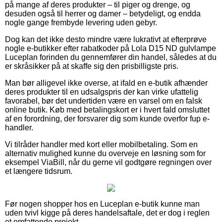
på mange af deres produkter – til piger og drenge, og
desuden også til herrer og damer – betydeligt, og endda
nogle gange frembyde levering uden gebyr.
Dog kan det ikke desto mindre være lukrativt at efterprøve
nogle e-butikker efter rabatkoder på Lola D15 ND gulvlampe
Luceplan forinden du gennemfører din handel, således at du
er skråsikker på at skaffe sig den prisbilligste pris.
Man bør alligevel ikke overse, at ifald en e-butik afhænder
deres produkter til en udsalgspris der kan virke ufattelig
favorabel, bør det undertiden være en varsel om en falsk
online butik. Køb med betalingskort er i hvert fald omsluttet
af en forordning, der forsvarer dig som kunde overfor fup e-
handler.
Vi tilråder handler med kort eller mobilbetaling. Som en
alternativ mulighed kunne du overveje en løsning som for
eksempel ViaBill, når du gerne vil godtgøre regningen over
et længere tidsrum.
Før nogen shopper hos en Luceplan e-butik kunne man
uden tvivl kigge på deres handelsaftale, det er dog i reglen
et omfattende projekt.