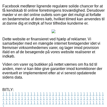
Facebook medfører lignende regulære solide chancer for at
få kendskab til online forretningens troværdighed. Derudover
møder vi en del online outlets som gør det muligt at forfatte
en bedømmelse af deres køb, hvilket tilmed kan anvendes til
at danne dig et indtryk af hvor tilfredse kunderne er.
Dette website er finansieret ved hjælp af reklamer. Vi
samarbejder med en mængde internet foretagender idet vi
fremviser virksomhedernes varer, og tager imod provision
ifald en af de besøgende på vores website realiserer et
indkøb.
Viden om varer og butikker på nettet værnes om fra tid til
anden, men vi kan ikke give garantier imod korrektioner der
eventuelt er implementeret efter at vi senest opdaterede
sidens data.
BITLY:
1
1
1
1
1
1
1
1
1
1
1
1
1
1
1
1
1
1
1
1
1
1
1
1
1
1
1
1
1
1
1
1
1
1
1
1
1
1
1
1
1
1
1
1
1
1
1
1
1
1
1
1
1
1
1
1
1
1
1
1
1
1
1
1
1
1
1
1
1
1
1
1
1
1
1
1
1
1
1
1
1
1
1
1
1
1
1
1
1
1
1
1
1
1
1
1
1
1
1
1