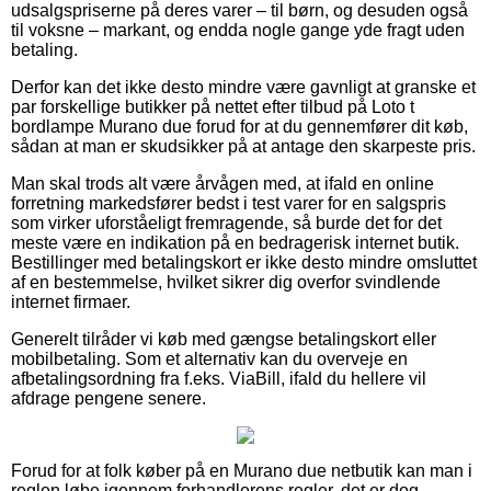
udsalgspriserne på deres varer – til børn, og desuden også
til voksne – markant, og endda nogle gange yde fragt uden
betaling.
Derfor kan det ikke desto mindre være gavnligt at granske et
par forskellige butikker på nettet efter tilbud på Loto t
bordlampe Murano due forud for at du gennemfører dit køb,
sådan at man er skudsikker på at antage den skarpeste pris.
Man skal trods alt være årvågen med, at ifald en online
forretning markedsfører bedst i test varer for en salgspris
som virker uforståeligt fremragende, så burde det for det
meste være en indikation på en bedragerisk internet butik.
Bestillinger med betalingskort er ikke desto mindre omsluttet
af en bestemmelse, hvilket sikrer dig overfor svindlende
internet firmaer.
Generelt tilråder vi køb med gængse betalingskort eller
mobilbetaling. Som et alternativ kan du overveje en
afbetalingsordning fra f.eks. ViaBill, ifald du hellere vil
afdrage pengene senere.
Forud for at folk køber på en Murano due netbutik kan man i
reglen løbe igennem forhandlerens regler, det er dog