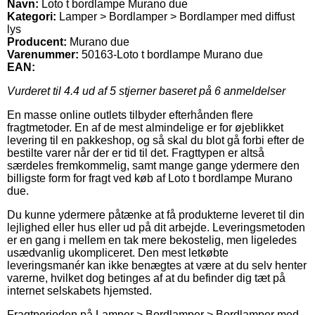
Navn:
Loto t bordlampe Murano due
Kategori:
Lamper > Bordlamper > Bordlamper med diffust
lys
Producent:
Murano due
Varenummer:
50163-Loto t bordlampe Murano due
EAN:
Vurderet til
4.4
ud af 5 stjerner baseret på
6
anmeldelser
En masse online outlets tilbyder efterhånden flere
fragtmetoder. En af de mest almindelige er for øjeblikket
levering til en pakkeshop, og så skal du blot gå forbi efter de
bestilte varer når der er tid til det. Fragttypen er altså
særdeles fremkommelig, samt mange gange ydermere den
billigste form for fragt ved køb af Loto t bordlampe Murano
due.
Du kunne ydermere påtænke at få produkterne leveret til din
lejlighed eller hus eller ud på dit arbejde. Leveringsmetoden
er en gang i mellem en tak mere bekostelig, men ligeledes
usædvanlig ukompliceret. Den mest letkøbte
leveringsmanér kan ikke benægtes at være at du selv henter
varerne, hvilket dog betinges af at du befinder dig tæt på
internet selskabets hjemsted.
Fragtperioden på Lamper > Bordlamper > Bordlamper med