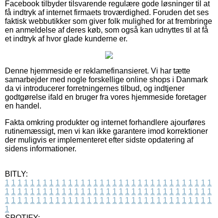
Facebook tilbyder tilsvarende regulære gode løsninger til at
få indtryk af internet firmaets troværdighed. Foruden det ses
faktisk webbutikker som giver folk mulighed for at frembringe
en anmeldelse af deres køb, som også kan udnyttes til at få
et indtryk af hvor glade kunderne er.
Denne hjemmeside er reklamefinansieret. Vi har tætte
samarbejder med nogle forskellige online shops i Danmark
da vi introducerer forretningernes tilbud, og indtjener
godtgørelse ifald en bruger fra vores hjemmeside foretager
en handel.
Fakta omkring produkter og internet forhandlere ajourføres
rutinemæssigt, men vi kan ikke garantere imod korrektioner
der muligvis er implementeret efter sidste opdatering af
sidens informationer.
BITLY:
1
1
1
1
1
1
1
1
1
1
1
1
1
1
1
1
1
1
1
1
1
1
1
1
1
1
1
1
1
1
1
1
1
1
1
1
1
1
1
1
1
1
1
1
1
1
1
1
1
1
1
1
1
1
1
1
1
1
1
1
1
1
1
1
1
1
1
1
1
1
1
1
1
1
1
1
1
1
1
1
1
1
1
1
1
1
1
1
1
1
1
1
1
1
1
1
1
1
1
1
SPOTIFY: