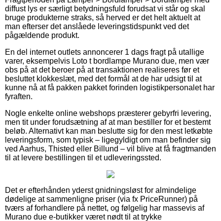
diffust lys er særligt betydningsfuld forudsat vi står og skal
bruge produkterne straks, så herved er det helt aktuelt at
man efterser det anslåede leveringstidspunkt ved det
pågældende produkt.
En del internet outlets annoncerer 1 dags fragt på utallige
varer, eksempelvis Loto t bordlampe Murano due, men vær
obs på at det beroer på at transaktionen realiseres før et
besluttet klokkeslæt, med det formål at de har udsigt til at
kunne nå at få pakken pakket forinden logistikpersonalet har
fyraften.
Nogle enkelte online webshops præsterer gebyrfri levering,
men tit under forudsætning af at man bestiller for et bestemt
beløb. Alternativt kan man beslutte sig for den mest letkøbte
leveringsform, som typisk – ligegyldigt om man befinder sig
ved Aarhus, Thisted eller Billund – vil blive at få fragtmanden
til at levere bestillingen til et udleveringssted.
Det er efterhånden yderst gnidningsløst for almindelige
dødelige at sammenligne priser (via fx PriceRunner) på
tværs af forhandlere på nettet, og følgelig har massevis af
Murano due e-butikker været nødt til at trykke