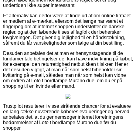
undertiden ikke super interessant.
Et alternativ kan derfor være at finde ud af om online firmaet
er medlem af e-mærket, eftersom det længe har været et
fingerpeg om at internet shoppen understøtter de danske
regler, og at den løbende tilses af fagfolk der behersker
lovgivningen. Det giver dig lejlighed til en håndsrækning,
såfremt du får vanskeligheder som følge af din bestilling.
Desuden anbefales det at man er hensynstagende til de
fundamentale betingelser der kan have indvirkning på købet,
for eksempel den returrettighed netbutikken tilsikrer. Her er
det desuden vigtigt, at man når som helst bibeholder sin
kvittering på e-mail, således man når som helst kan vidne
om ordren af Loto t bordlampe Murano due, om du er på
shopping til en kvinde eller mand.
Trustpilot resulterer i visse strålende chancer for at evaluere
en lang række nuværende køberes evalueringer og herved
anbefales det, at du gennemsøger internet forretningens
bedømmelser af Loto t bordlampe Murano due før du
shopper.