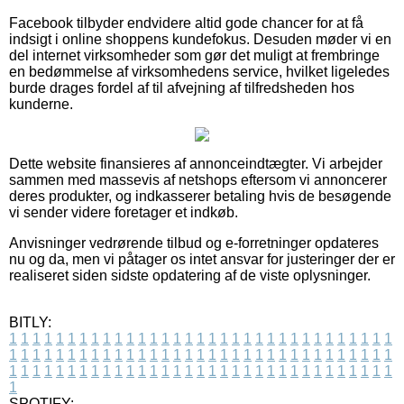
Facebook tilbyder endvidere altid gode chancer for at få
indsigt i online shoppens kundefokus. Desuden møder vi en
del internet virksomheder som gør det muligt at frembringe
en bedømmelse af virksomhedens service, hvilket ligeledes
burde drages fordel af til afvejning af tilfredsheden hos
kunderne.
Dette website finansieres af annonceindtægter. Vi arbejder
sammen med massevis af netshops eftersom vi annoncerer
deres produkter, og indkasserer betaling hvis de besøgende
vi sender videre foretager et indkøb.
Anvisninger vedrørende tilbud og e-forretninger opdateres
nu og da, men vi påtager os intet ansvar for justeringer der er
realiseret siden sidste opdatering af de viste oplysninger.
BITLY:
1
1
1
1
1
1
1
1
1
1
1
1
1
1
1
1
1
1
1
1
1
1
1
1
1
1
1
1
1
1
1
1
1
1
1
1
1
1
1
1
1
1
1
1
1
1
1
1
1
1
1
1
1
1
1
1
1
1
1
1
1
1
1
1
1
1
1
1
1
1
1
1
1
1
1
1
1
1
1
1
1
1
1
1
1
1
1
1
1
1
1
1
1
1
1
1
1
1
1
1
SPOTIFY: