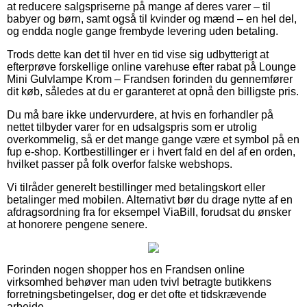
at reducere salgspriserne på mange af deres varer – til
babyer og børn, samt også til kvinder og mænd – en hel del,
og endda nogle gange frembyde levering uden betaling.
Trods dette kan det til hver en tid vise sig udbytterigt at
efterprøve forskellige online varehuse efter rabat på Lounge
Mini Gulvlampe Krom – Frandsen forinden du gennemfører
dit køb, således at du er garanteret at opnå den billigste pris.
Du må bare ikke undervurdere, at hvis en forhandler på
nettet tilbyder varer for en udsalgspris som er utrolig
overkommelig, så er det mange gange være et symbol på en
fup e-shop. Kortbestillinger er i hvert fald en del af en orden,
hvilket passer på folk overfor falske webshops.
Vi tilråder generelt bestillinger med betalingskort eller
betalinger med mobilen. Alternativt bør du drage nytte af en
afdragsordning fra for eksempel ViaBill, forudsat du ønsker
at honorere pengene senere.
Forinden nogen shopper hos en Frandsen online
virksomhed behøver man uden tvivl betragte butikkens
forretningsbetingelser, dog er det ofte et tidskrævende
arbejde.