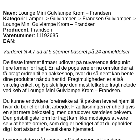
Navn:
Lounge Mini Gulvlampe Krom – Frandsen
Kategori:
Lamper -> Gulvlamper -> Frandsen Gulvlamper ->
Lounge Mini Gulvlampe Krom – Frandsen
Producent:
Frandsen
Varenummer:
11192685
EAN:
Vurderet til
4.7
ud af 5 stjerner baseret på
24
anmeldelser
De fleste internet firmaer udlover på nuværende tidspunkt
flere former for fragt. En af de populære er nu om stunder at
få bragt ordren til en pakkeshop, hvor du så nemt kan hente
dine produkter når du har tid. Fragtmuligheden er altså
virkelig enkel, og typisk tillige den mest letkøbte fragtmetode
ved køb af Lounge Mini Gulvlampe Krom – Frandsen.
Du kunne endvidere foretrække at få pakken leveret hjem til
hvor du bor eller til dit arbejde. Fragtløsningen er uheldigvis
en sjat mere bekostelig, men derudover særdeles bekvem.
Den prisbilligste form for fragt kan ikke modsiges at være
selv at hente ordren, som dog er betinget af at du opholder
dig i kort afstand af e-butikkens hjemsted.
Leveringstiden på Lamper -> Gulvlamper -> Frandsen