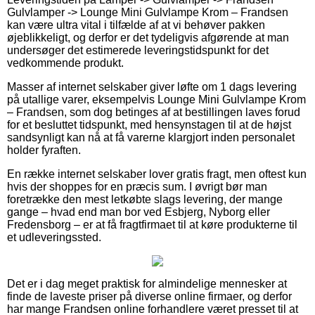
Gulvlamper -> Lounge Mini Gulvlampe Krom – Frandsen
kan være ultra vital i tilfælde af at vi behøver pakken
øjeblikkeligt, og derfor er det tydeligvis afgørende at man
undersøger det estimerede leveringstidspunkt for det
vedkommende produkt.
Masser af internet selskaber giver løfte om 1 dags levering
på utallige varer, eksempelvis Lounge Mini Gulvlampe Krom
– Frandsen, som dog betinges af at bestillingen laves forud
for et besluttet tidspunkt, med hensynstagen til at de højst
sandsynligt kan nå at få varerne klargjort inden personalet
holder fyraften.
En række internet selskaber lover gratis fragt, men oftest kun
hvis der shoppes for en præcis sum. I øvrigt bør man
foretrække den mest letkøbte slags levering, der mange
gange – hvad end man bor ved Esbjerg, Nyborg eller
Fredensborg – er at få fragtfirmaet til at køre produkterne til
et udleveringssted.
Det er i dag meget praktisk for almindelige mennesker at
finde de laveste priser på diverse online firmaer, og derfor
har mange Frandsen online forhandlere været presset til at