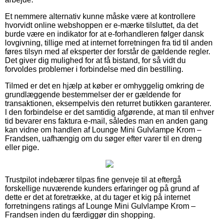
Et nemmere alternativ kunne måske være at kontrollere
hvorvidt online webshoppen er e-mærke tilsluttet, da det
burde være en indikator for at e-forhandleren følger dansk
lovgivning, tillige med at internet forretningen fra tid til anden
føres tilsyn med af eksperter der forstår de gældende regler.
Det giver dig mulighed for at få bistand, for så vidt du
forvoldes problemer i forbindelse med din bestilling.
Tilmed er det en hjælp at køber er omhyggelig omkring de
grundlæggende bestemmelser der er gældende for
transaktionen, eksempelvis den returret butikken garanterer.
I den forbindelse er det samtidig afgørende, at man til enhver
tid bevarer ens faktura e-mail, således man en anden gang
kan vidne om handlen af Lounge Mini Gulvlampe Krom –
Frandsen, uafhængig om du søger efter varer til en dreng
eller pige.
Trustpilot indebærer tilpas fine genveje til at eftergå
forskellige nuværende kunders erfaringer og på grund af
dette er det at foretrække, at du tager et kig på internet
forretningens ratings af Lounge Mini Gulvlampe Krom –
Frandsen inden du færdiggør din shopping.