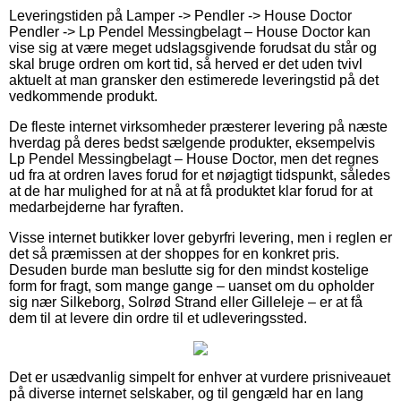
Leveringstiden på Lamper -> Pendler -> House Doctor
Pendler -> Lp Pendel Messingbelagt – House Doctor kan
vise sig at være meget udslagsgivende forudsat du står og
skal bruge ordren om kort tid, så herved er det uden tvivl
aktuelt at man gransker den estimerede leveringstid på det
vedkommende produkt.
De fleste internet virksomheder præsterer levering på næste
hverdag på deres bedst sælgende produkter, eksempelvis
Lp Pendel Messingbelagt – House Doctor, men det regnes
ud fra at ordren laves forud for et nøjagtigt tidspunkt, således
at de har mulighed for at nå at få produktet klar forud for at
medarbejderne har fyraften.
Visse internet butikker lover gebyrfri levering, men i reglen er
det så præmissen at der shoppes for en konkret pris.
Desuden burde man beslutte sig for den mindst kostelige
form for fragt, som mange gange – uanset om du opholder
sig nær Silkeborg, Solrød Strand eller Gilleleje – er at få
dem til at levere din ordre til et udleveringssted.
Det er usædvanlig simpelt for enhver at vurdere prisniveauet
på diverse internet selskaber, og til gengæld har en lang