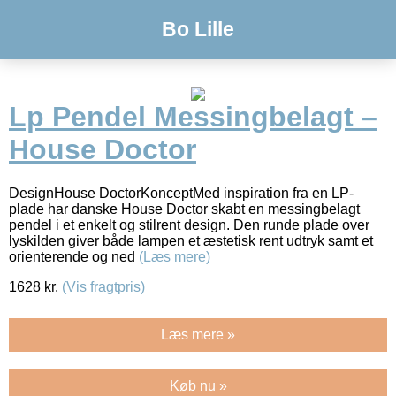
Bo Lille
Lp Pendel Messingbelagt –
House Doctor
DesignHouse DoctorKonceptMed inspiration fra en LP-
plade har danske House Doctor skabt en messingbelagt
pendel i et enkelt og stilrent design. Den runde plade over
lyskilden giver både lampen et æstetisk rent udtryk samt et
orienterende og ned
(Læs mere)
1628
kr.
(Vis fragtpris)
Læs mere »
Køb nu »