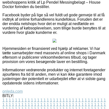
webshoppens kritik af Lp Pendel Messingbelagt – House
Doctor forinden du bestiller.
Facebook byder på lige så vel fuldt ud gode genveje til at få
indtryk af online forhandlerens kundefokus. Foruden det er
der endda netshops hvor det er muligt at nedfælde en
vurdering af købsoplevelsen, som tillige burde benyttes til at
vurdere hvor glade kunderne er.
Hjemmesiden er finansieret ved hjælp af reklamer. Vi har
tætte samarbejder med massevis af online shops i Danmark
eftersom vi publicerer virksomhedernes tilbud, og tager
provision om vores besøgende laver en bestilling.
Informationer vedrørende produkter og internet foretagender
ajourføres fra tid til anden, men vi kan ikke garantere imod
justeringer der potentielt er udarbejdet efter at vi sidste gang
opdaterede sidens informationer.
onleda.com
BITLY:
1
1
1
1
1
1
1
1
1
1
1
1
1
1
1
1
1
1
1
1
1
1
1
1
1
1
1
1
1
1
1
1
1
1
1
1
1
1
1
1
1
1
1
1
1
1
1
1
1
1
1
1
1
1
1
1
1
1
1
1
1
1
1
1
1
1
1
1
1
1
1
1
1
1
1
1
1
1
1
1
1
1
1
1
1
1
1
1
1
1
1
1
1
1
1
1
1
1
1