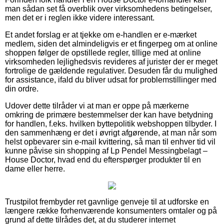
man sådan set få overblik over virksomhedens betingelser,
men det er i reglen ikke videre interessant.
Et andet forslag er at tjekke om e-handlen er e-mærket
medlem, siden det almindeligvis er et fingerpeg om at online
shoppen følger de opstillede regler, tillige med at online
virksomheden lejlighedsvis revideres af jurister der er meget
fortrolige de gældende regulativer. Desuden får du mulighed
for assistance, ifald du bliver udsat for problemstillinger med
din ordre.
Udover dette tilråder vi at man er oppe på mærkerne
omkring de primære bestemmelser der kan have betydning
for handlen, f.eks. hvilken byttepolitik webshoppen tilbyder. I
den sammenhæng er det i øvrigt afgørende, at man når som
helst opbevarer sin e-mail kvittering, så man til enhver tid vil
kunne påvise sin shopping af Lp Pendel Messingbelagt –
House Doctor, hvad end du efterspørger produkter til en
dame eller herre.
Trustpilot frembyder ret gavnlige genveje til at udforske en
længere række forhenværende konsumenters omtaler og på
grund af dette tilrådes det, at du studerer internet