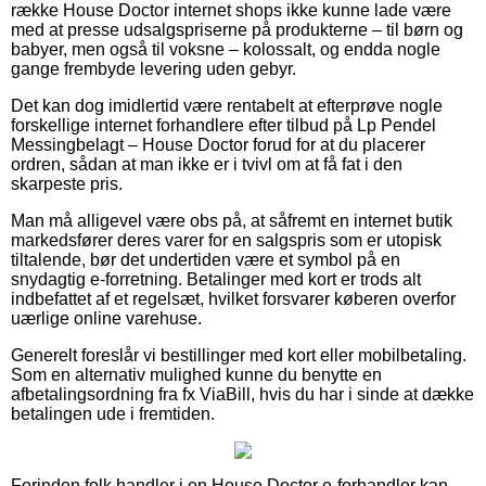
række House Doctor internet shops ikke kunne lade være
med at presse udsalgspriserne på produkterne – til børn og
babyer, men også til voksne – kolossalt, og endda nogle
gange frembyde levering uden gebyr.
Det kan dog imidlertid være rentabelt at efterprøve nogle
forskellige internet forhandlere efter tilbud på Lp Pendel
Messingbelagt – House Doctor forud for at du placerer
ordren, sådan at man ikke er i tvivl om at få fat i den
skarpeste pris.
Man må alligevel være obs på, at såfremt en internet butik
markedsfører deres varer for en salgspris som er utopisk
tiltalende, bør det undertiden være et symbol på en
snydagtig e-forretning. Betalinger med kort er trods alt
indbefattet af et regelsæt, hvilket forsvarer køberen overfor
uærlige online varehuse.
Generelt foreslår vi bestillinger med kort eller mobilbetaling.
Som en alternativ mulighed kunne du benytte en
afbetalingsordning fra fx ViaBill, hvis du har i sinde at dække
betalingen ude i fremtiden.
Forinden folk handler i en House Doctor e-forhandler kan