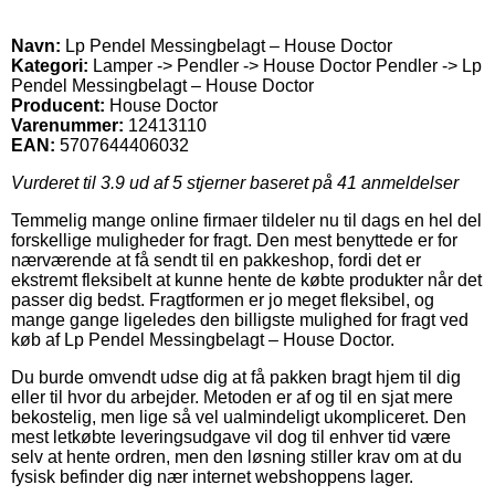
Navn:
Lp Pendel Messingbelagt – House Doctor
Kategori:
Lamper -> Pendler -> House Doctor Pendler -> Lp
Pendel Messingbelagt – House Doctor
Producent:
House Doctor
Varenummer:
12413110
EAN:
5707644406032
Vurderet til
3.9
ud af 5 stjerner baseret på
41
anmeldelser
Temmelig mange online firmaer tildeler nu til dags en hel del
forskellige muligheder for fragt. Den mest benyttede er for
nærværende at få sendt til en pakkeshop, fordi det er
ekstremt fleksibelt at kunne hente de købte produkter når det
passer dig bedst. Fragtformen er jo meget fleksibel, og
mange gange ligeledes den billigste mulighed for fragt ved
køb af Lp Pendel Messingbelagt – House Doctor.
Du burde omvendt udse dig at få pakken bragt hjem til dig
eller til hvor du arbejder. Metoden er af og til en sjat mere
bekostelig, men lige så vel ualmindeligt ukompliceret. Den
mest letkøbte leveringsudgave vil dog til enhver tid være
selv at hente ordren, men den løsning stiller krav om at du
fysisk befinder dig nær internet webshoppens lager.