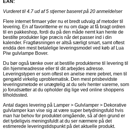
EAN:
Vurderet til
4.7
ud af 5 stjerner baseret på
20
anmeldelser
Flere internet firmaer yder nu et bredt udvalg af metoder til
levering. En af favoritterne er nu om dage at få bragt ordren
til en pakkeshop, fordi du på den måde nemt kan hente de
bestilte produkter lige præcis når det passer ind i din
kalender. Fragtløsningen er altså særligt smart, samt oftest
endda den mest betalelige leveringsmodel ved køb af Lua
Piw gulvlampe Bover.
Du bør også tænke over at bestille produkterne til levering til
din hjemmeadresse eller til dit arbejdes adresse.
Leveringstypen er som oftest en anelse mere pebret, men til
gengæld virkelig uproblematisk. Den mest prisbevidste
leveringsmetode er unægtelig at du selv henter varerne, som
jo forudsætter at du opholder dig lige ved online shoppens
tilholdssted.
Antal dages levering på Lamper > Gulvlamper > Dekorative
gulvlamper kan vise sig at være super betydningsfuld hvis
man har behov for produktet omgående, så af den grund er
det tydeligvis meningsfuldt at du ser nærmere på det
estimerede leveringstidspunkt på det aktuelle produkt.