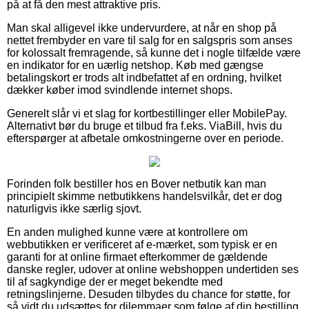
på at få den mest attraktive pris.
Man skal alligevel ikke undervurdere, at når en shop på
nettet frembyder en vare til salg for en salgspris som anses
for kolossalt fremragende, så kunne det i nogle tilfælde være
en indikator for en uærlig netshop. Køb med gængse
betalingskort er trods alt indbefattet af en ordning, hvilket
dækker køber imod svindlende internet shops.
Generelt slår vi et slag for kortbestillinger eller MobilePay.
Alternativt bør du bruge et tilbud fra f.eks. ViaBill, hvis du
efterspørger at afbetale omkostningerne over en periode.
Forinden folk bestiller hos en Bover netbutik kan man
principielt skimme netbutikkens handelsvilkår, det er dog
naturligvis ikke særlig sjovt.
En anden mulighed kunne være at kontrollere om
webbutikken er verificeret af e-mærket, som typisk er en
garanti for at online firmaet efterkommer de gældende
danske regler, udover at online webshoppen undertiden ses
til af sagkyndige der er meget bekendte med
retningslinjerne. Desuden tilbydes du chance for støtte, for
så vidt du udsættes for dilemmaer som følge af din bestilling.