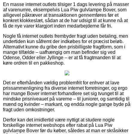
En masse internet outlets tilsiger 1 dags levering på masser
af varenumre, eksempelvis Lua Piw gulvlampe Bover, som
alligevel påkræver at transaktionen gennemføres før et
konkret klokkeslæt, sådan at de har udsigt til at kunne nå at
få de nye varer klargjort inden medarbejderne får fri.
Nogle få internet outlets frembyder fragt uden betaling, men
undertiden kun såfremt der indkøbes for et præcist beløb.
Alternativt kunne du gribe den prisbilligste fragtform, som i
mange tilfælde – uafhængig om man befinder sig ved
Odense, Odder eller Jyllinge – er at få fragtmanden til at
køre ordren til en pakkeshop.
Det er efterhånden vældig problemfrit for enhver at lave
prissammenligning fra diverse internet forretninger, og ergo
har mange Bover internet forhandlere set sig tvunget til at
mindske prisniveauet på varerne – til juniorer, og samtidig til
mænd og kvinder – markant, og endda nogle gange byde på
fragt uden omkostninger.
Derfor kan det imidlertid være nyttigt at studere nogle
forskellige internet webshops efter rabat på Lua Piw
gulvlampe Bover før du køber, således at man er skråsikker