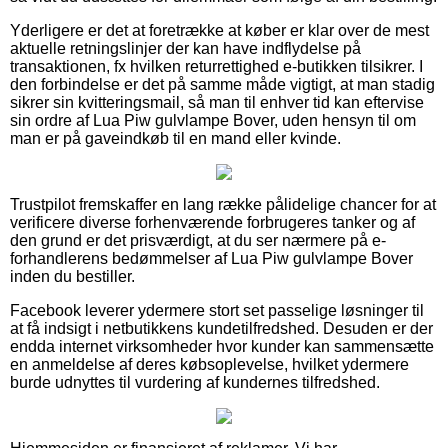
Yderligere er det at foretrække at køber er klar over de mest
aktuelle retningslinjer der kan have indflydelse på
transaktionen, fx hvilken returrettighed e-butikken tilsikrer. I
den forbindelse er det på samme måde vigtigt, at man stadig
sikrer sin kvitteringsmail, så man til enhver tid kan eftervise
sin ordre af Lua Piw gulvlampe Bover, uden hensyn til om
man er på gaveindkøb til en mand eller kvinde.
Trustpilot fremskaffer en lang række pålidelige chancer for at
verificere diverse forhenværende forbrugeres tanker og af
den grund er det prisværdigt, at du ser nærmere på e-
forhandlerens bedømmelser af Lua Piw gulvlampe Bover
inden du bestiller.
Facebook leverer ydermere stort set passelige løsninger til
at få indsigt i netbutikkens kundetilfredshed. Desuden er der
endda internet virksomheder hvor kunder kan sammensætte
en anmeldelse af deres købsoplevelse, hvilket ydermere
burde udnyttes til vurdering af kundernes tilfredshed.