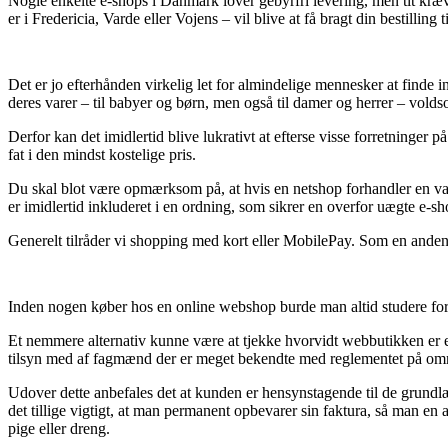
Nogle enkelte e-shops i Danmark lover gebyrfri levering, men tit kræve
er i Fredericia, Varde eller Vojens – vil blive at få bragt din bestilling t
Det er jo efterhånden virkelig let for almindelige mennesker at finde i
deres varer – til babyer og børn, men også til damer og herrer – volds
Derfor kan det imidlertid blive lukrativt at efterse visse forretninger 
fat i den mindst kostelige pris.
Du skal blot være opmærksom på, at hvis en netshop forhandler en vare 
er imidlertid inkluderet i en ordning, som sikrer en overfor uægte e-sh
Generelt tilråder vi shopping med kort eller MobilePay. Som en anden 
Inden nogen køber hos en online webshop burde man altid studere forh
Et nemmere alternativ kunne være at tjekke hvorvidt webbutikken er e-mæ
tilsyn med af fagmænd der er meget bekendte med reglementet på område
Udover dette anbefales det at kunden er hensynstagende til de grundlægg
det tillige vigtigt, at man permanent opbevarer sin faktura, så man en
pige eller dreng.