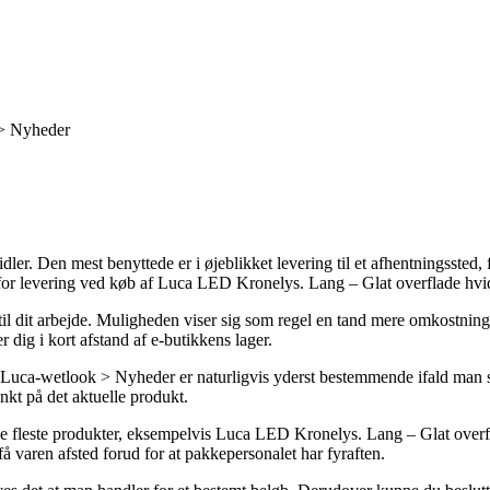
 > Nyheder
er. Den mest benyttede er i øjeblikket levering til et afhentningssted,
 for levering ved køb af Luca LED Kronelys. Lang – Glat overflade hvid
er til dit arbejde. Muligheden viser sig som regel en tand mere omkostni
 dig i kort afstand af e-butikkens lager.
Luca-wetlook > Nyheder er naturligvis yderst bestemmende ifald man s
unkt på det aktuelle produkt.
 fleste produkter, eksempelvis Luca LED Kronelys. Lang – Glat overflad
 få varen afsted forud for at pakkepersonalet har fyraften.