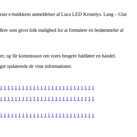
 du beser e-butikkens anmeldelser af Luca LED Kronelys. Lang – Glat
rhandlere som giver folk mulighed for at formulere en bedømmelse af
arer, og får kommission om vores brugere fuldfører en handel.
gst opdaterede de viste informationer.
1
1
1
1
1
1
1
1
1
1
1
1
1
1
1
1
1
1
1
1
1
1
1
1
1
1
1
1
1
1
1
1
1
1
1
1
1
1
1
1
1
1
1
1
1
1
1
1
1
1
1
1
1
1
1
1
1
1
1
1
1
1
1
1
1
1
1
1
1
1
1
1
1
1
1
1
1
1