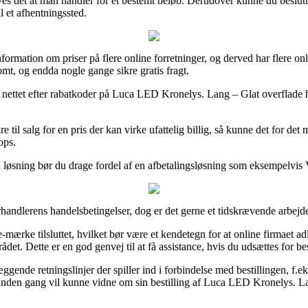
s det at man handler for et bestemt beløb. Derudover kunne du beslutte 
il et afhentningssted.
nformation om priser på flere online forretninger, og derved har flere on
omt, og endda nogle gange sikre gratis fragt.
på nettet efter rabatkoder på Luca LED Kronelys. Lang – Glat overflade hvi
til salg for en pris der kan virke ufattelig billig, så kunne det for de
ops.
løsning bør du drage fordel af en afbetalingsløsning som eksempelvis V
andlerens handelsbetingelser, dog er det gerne et tidskrævende arbejd
rke tilsluttet, hvilket bør være et kendetegn for at online firmaet adlyd
t. Dette er en god genvej til at få assistance, hvis du udsættes for b
ende retningslinjer der spiller ind i forbindelse med bestillingen, f.ek
 anden gang vil kunne vidne om sin bestilling af Luca LED Kronelys. Lan