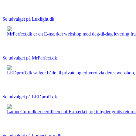
Se udvalget på Luxlight.dk
MrPerfect.dk er en E-mærket webshop med dag-til-dag levering fra der
Se udvalget på MrPerfect.dk
LEDproff.dk sælger både til private og erhverv via deres webshop, h
Se udvalget på LEDproff.dk
LampeGuru.dk er certificeret af E-mærket, og tilbyder gratis returne
Se udvalget på LampeGuru.dk