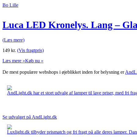
Bo Lille
Luca LED Kronelys. Lang – Glat 
(Læs mere)
149
kr.
(Vis fragtpris)
Læs mere »
Køb nu »
De mest populære webshops i øjeblikket inden for belysning er
AndLi
AndLight.dk har et stort udvalg af lamper til lave priser, med fri frag
Se udvalget på AndLight.dk
Luxlight.dk tilbyder prismatch og fri fragt på alle deres lamper. D