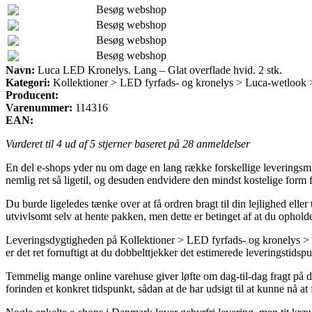
Besøg webshop
Besøg webshop
Besøg webshop
Besøg webshop
Navn:
Luca LED Kronelys. Lang – Glat overflade hvid. 2 stk.
Kategori:
Kollektioner > LED fyrfads- og kronelys > Luca-wetlook
Producent:
Varenummer:
114316
EAN:
Vurderet til
4
ud af 5 stjerner baseret på
28
anmeldelser
En del e-shops yder nu om dage en lang række forskellige leveringsmidl
nemlig ret så ligetil, og desuden endvidere den mindst kostelige form
Du burde ligeledes tænke over at få ordren bragt til din lejlighed ell
utvivlsomt selv at hente pakken, men dette er betinget af at du opholder
Leveringsdygtigheden på Kollektioner > LED fyrfads- og kronelys > 
er det ret fornuftigt at du dobbelttjekker det estimerede leveringstidsp
Temmelig mange online varehuse giver løfte om dag-til-dag fragt på de
forinden et konkret tidspunkt, sådan at de har udsigt til at kunne nå at