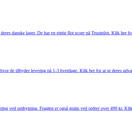
es danske lager. De har en rigtig flot score på Trustpilot. Klik her for
vor de tilbyder levering på 1-3 hverdage. Klik her for at se deres udva
ring ved ombytning. Fragten er også gratis ved ordrer over 499 kr. Klik 