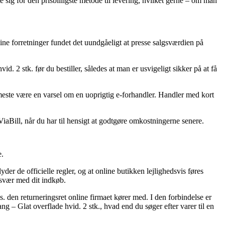
sig for den prisbilligste metode til levering, hvilket gerne – om man
line forretninger fundet det uundgåeligt at presse salgsværdien på
d. 2 stk. før du bestiller, således at man er usvigeligt sikker på at få
t meste være en varsel om en uoprigtig e-forhandler. Handler med kort
iaBill, når du har til hensigt at godtgøre omkostningerne senere.
e.
er de officielle regler, og at online butikken lejlighedsvis føres
esvær med dit indkøb.
s. den returneringsret online firmaet kører med. I den forbindelse er
g – Glat overflade hvid. 2 stk., hvad end du søger efter varer til en