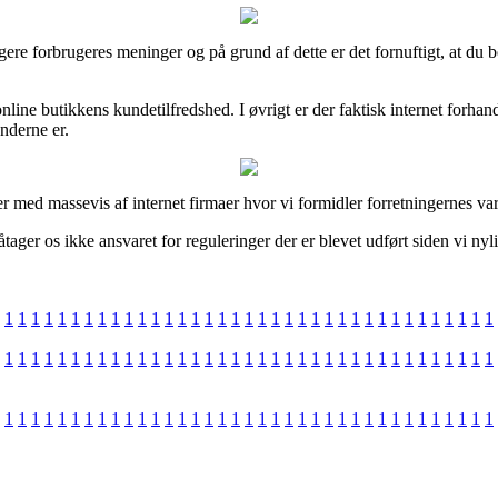
dligere forbrugeres meninger og på grund af dette er det fornuftigt, at
 i online butikkens kundetilfredshed. I øvrigt er der faktisk internet fo
underne er.
er med massevis af internet firmaer hvor vi formidler forretningernes v
ger os ikke ansvaret for reguleringer der er blevet udført siden vi nyli
1
1
1
1
1
1
1
1
1
1
1
1
1
1
1
1
1
1
1
1
1
1
1
1
1
1
1
1
1
1
1
1
1
1
1
1
1
1
1
1
1
1
1
1
1
1
1
1
1
1
1
1
1
1
1
1
1
1
1
1
1
1
1
1
1
1
1
1
1
1
1
1
1
1
1
1
1
1
1
1
1
1
1
1
1
1
1
1
1
1
1
1
1
1
1
1
1
1
1
1
1
1
1
1
1
1
1
1
1
1
1