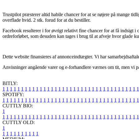
Trustpilot præsterer altid habile chancer for at se nøjere på mange ti
overflade hvid. 2 stk. forud for at du bestiller.
Facebook resulterer i for øvrigt relativt fine chancer for at få indsigt
ordreforløbet, som desuden kan tages i brug til at afveje hvor glade k
Dette website finansieres af annonceindtægter. Vi har samarbejdsaftal
Anvisninger angående varer og e-forhandlere værnes om tit, men vi påta
BITLY:
1
1
1
1
1
1
1
1
1
1
1
1
1
1
1
1
1
1
1
1
1
1
1
1
1
1
1
1
1
1
1
1
1
1
1
1
1
SPOTIFY:
1
1
1
1
1
1
1
1
1
1
1
1
1
1
1
1
1
1
1
1
1
1
1
1
1
1
1
1
1
1
1
1
1
1
1
1
1
CUTTLY BIO:
1
1
1
1
1
1
1
1
1
1
1
1
1
1
1
1
1
1
1
1
1
1
1
1
1
1
1
1
1
1
1
1
1
1
1
1
1
1
CUTTLY OLD:
1
1
1
1
1
1
1
1
1
1
1