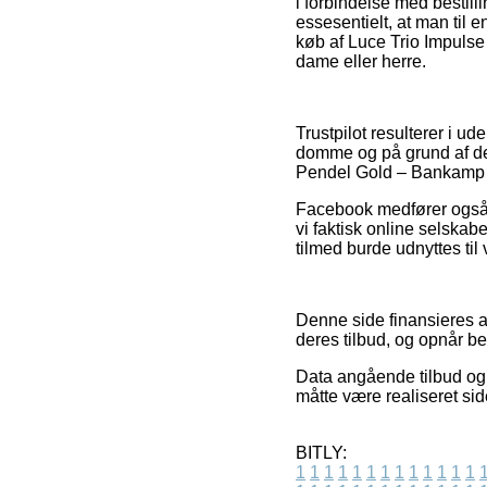
i forbindelse med bestilli
essesentielt, at man til e
køb af Luce Trio Impulse
dame eller herre.
Trustpilot resulterer i u
domme og på grund af dett
Pendel Gold – Bankamp fo
Facebook medfører også d
vi faktisk online selska
tilmed burde udnyttes til
Denne side finansieres a
deres tilbud, og opnår b
Data angående tilbud og e
måtte være realiseret si
BITLY:
1
1
1
1
1
1
1
1
1
1
1
1
1