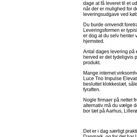
dage at få leveret til et 
når der er mulighed for d
leveringsudgave ved køb
Du burde omvendt foretrækk
Leveringsformen er typis
er dog at du selv henter 
hjemsted.
Antal dages levering på e
herved er det tydeligvi
produkt.
Mange internet virksom
Luce Trio Impulse Elevate
besluttet klokkeslæt, sål
fyraften.
Nogle firmaer på nettet fr
alternativ må du vælge de
bor tæt på Aarhus, Lillerø
Det er i dag særligt prakt
Danmark, og for det har l