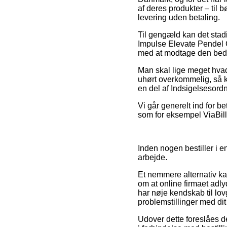
af deres produkter – til
levering uden betaling.
Til gengæld kan det stadig
Impulse Elevate Pendel 
med at modtage den beds
Man skal lige meget hvad
uhørt overkommelig, så k
en del af Indsigelsesord
Vi går generelt ind for 
som for eksempel ViaBill,
Inden nogen bestiller i 
arbejde.
Et nemmere alternativ ka
om at online firmaet adly
har nøje kendskab til lov
problemstillinger med dit
Udover dette foreslåes 