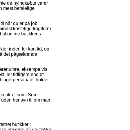
hente de nyindkøbte varer
en mest betalelige
til når du er på job.
indst kostelige fragtform
d af online butikkens
er inden for kort tid, og
 på det pågældende
arenumre, eksempelvis
iller tidligere end et
at lagerpersonalet holder
 en konkret sum. Som
e – uden hensyn til om man
ernet butikker i
resse priserne på en række