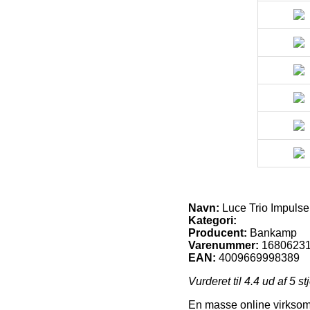
Navn:
Luce Trio Impuls
Kategori:
Producent:
Bankamp
Varenummer:
1680623
EAN:
4009669998389
Vurderet til
4.4
ud af 5 st
En masse online virksomh