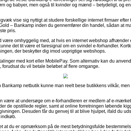
 børn og babyer, men også til kvinder og mænd – betydeligt, og 
væk vise sig nyttigt at studere forskellige internet firmaer efter
Gold – Bankamp inden du gennemfører din handel, sådan at man
te pris.
 være omhyggelig med, at hvis en internet webshop afhænder en 
unne det tit være et faresignal om en svindel e-forhandler. Kor
ningen, der beskytter dig imod uoprigtige webshops.
betalinger med kort eller MobilePay. Som alternativ kan du anve
 forudsat du vil betale beløbet af flere omgange.
en Bankamp netbutik kunne man reelt bese butikkens vilkår, men d
n være at undersøge om e-forhandleren er medlem af e-mærket, 
der de opstillede regler, samt at online forretningen løbende kig
givningen. Desuden får du genvej til at blive hjulpet, ifald du ud
 indkøb.
det at du er opmærksom på de mest betydningsfulde bestemmels