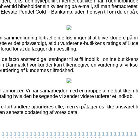
ngen, f.eks. den byttepolitik internet butikken har. I den forbindels
nhver tid bibeholder sin kvittering på e-mail, så man fremadrettet
 Elevate Pendel Gold – Bankamp, uden hensyn til om du er på udk
den sammenligning fortræffelige løsninger til at blive klogere på
e er det prisværdigt, at du vurderer e-butikkens ratings af Luc
rud for at du lægger din bestilling.
e facto anstændige løsninger til at få indblik i online butikken
ber i Danmark hvor kunder kan tilkendegive en vurdering af vir
 vurdering af kundernes tilfredshed.
f annoncer. Vi har samarbejder med en gruppe af netbutikker i fo
etaling hvis den besøgende vi sender videre udfører et indkøb.
-forhandlere ajourføres ofte, men vi påtager os ikke ansvaret f
den seneste opdatering af vores data.
1
1
1
1
1
1
1
1
1
1
1
1
1
1
1
1
1
1
1
1
1
1
1
1
1
1
1
1
1
1
1
1
1
1
1