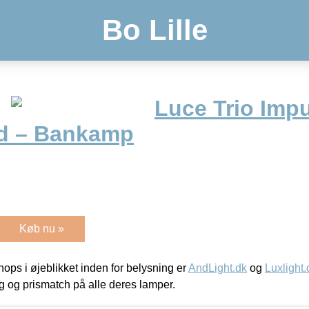
Bo Lille
Luce Trio Impu
ld – Bankamp
Køb nu »
ps i øjeblikket inden for belysning er
AndLight.dk
og
Luxlight.
ing og prismatch på alle deres lamper.