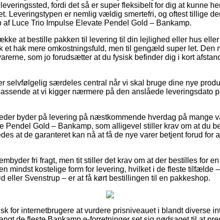
udleveringssted, fordi det så er super fleksibelt for dig at kunne 
et. Leveringstypen er nemlig vældig smertefri, og oftest tillige d
 af Luce Trio Impulse Elevate Pendel Gold – Bankamp.
e at bestille pakken til levering til din lejlighed eller hus eller 
k et hak mere omkostningsfuld, men til gengæld super let. Den m
varerne, som jo forudsætter at du fysisk befinder dig i kort afstan
r selvfølgelig særdeles central når vi skal bruge dine nye produkt
s passende at vi kigger nærmere på den anslåede leveringsdato
heder byder på levering på næstkommende hverdag på mange v
 Pendel Gold – Bankamp, som alligevel stiller krav om at du best
edes at de garanteret kan nå at få de nye varer betjent forud for 
embyder fri fragt, men tit stiller det krav om at der bestilles for
n mindst kostelige form for levering, hvilket i de fleste tilfæld
d eller Svenstrup – er at få kørt bestillingen til en pakkeshop.
isk for internetbrugere at vurdere prisniveauet i blandt diverse int
angt de fleste Bankamp e-forretninger set sig nødsaget til at p