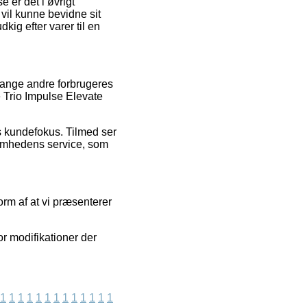
e er det i øvrigt
 vil kunne bevidne sit
ig efter varer til en
 mange andre forbrugeres
e Trio Impulse Elevate
s kundefokus. Tilmed ser
ksomhedens service, som
rm af at vi præsenterer
or modifikationer der
1
1
1
1
1
1
1
1
1
1
1
1
1