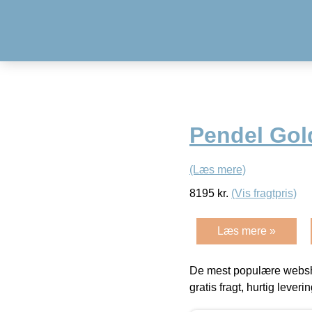
Pendel Go
(Læs mere)
8195
kr.
(Vis fragtpris)
Læs mere »
De mest populære websho
gratis fragt, hurtig lever