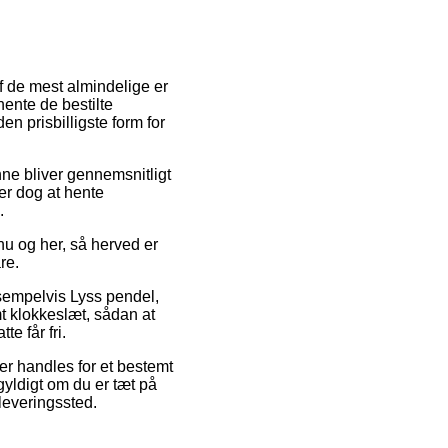
f de mest almindelige er
 hente de bestilte
en prisbilligste form for
enne bliver gennemsnitligt
 er dog at hente
.
nu og her, så herved er
re.
ksempelvis Lyss pendel,
mt klokkeslæt, sådan at
te får fri.
er handles for et bestemt
gyldigt om du er tæt på
dleveringssted.