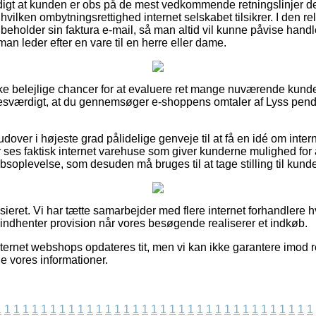
digt at kunden er obs på de mest vedkommende retningslinjer de
vilken ombytningsrettighed internet selskabet tilsikrer. I den re
ibeholder sin faktura e-mail, så man altid vil kunne påvise hand
man leder efter en vare til en herre eller dame.
ke belejlige chancer for at evaluere ret mange nuværende kund
esværdigt, at du gennemsøger e-shoppens omtaler af Lyss pende
ver i højeste grad pålidelige genveje til at få en idé om intern
ses faktisk internet varehuse som giver kunderne mulighed for
oplevelse, som desuden må bruges til at tage stilling til kunde
ieret. Vi har tætte samarbejder med flere internet forhandlere h
 indhenter provision når vores besøgende realiserer et indkøb.
ernet webshops opdateres tit, men vi kan ikke garantere imod ret
de vores informationer.
1
1
1
1
1
1
1
1
1
1
1
1
1
1
1
1
1
1
1
1
1
1
1
1
1
1
1
1
1
1
1
1
1
1
1