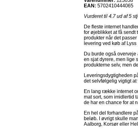
Varenummer:
123038
EAN:
5702410444065
Vurderet til
4.7
ud af 5 st
De fleste internet handle
for øjeblikket at få sendt
produkter når det passer 
levering ved køb af Lyss 
Du burde også overveje at
en sjat dyrere, men lige s
produkterne selv, men de
Leveringsdygtigheden på 
det selvfølgelig vigtigt 
En lang række internet o
mat sort, som imidlertid 
de har en chance for at nå 
En hel del forhandlere på
beløb. I øvrigt skulle ma
Aalborg, Korsør eller Hels