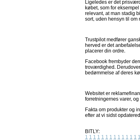
Ligeledes er det prisvær
købet, som for eksempel h
relevant, at man stadig b
sort, uden hensyn til om 
Trustpilot medfører gans
herved er det anbefalels
placerer din ordre.
Facebook frembyder derudo
troværdighed. Derudover 
bedømmelse af deres købs
Websitet er reklamefinans
forretningernes varer, og
Fakta om produkter og int
efter at vi sidst opdatere
BITLY:
1
1
1
1
1
1
1
1
1
1
1
1
1