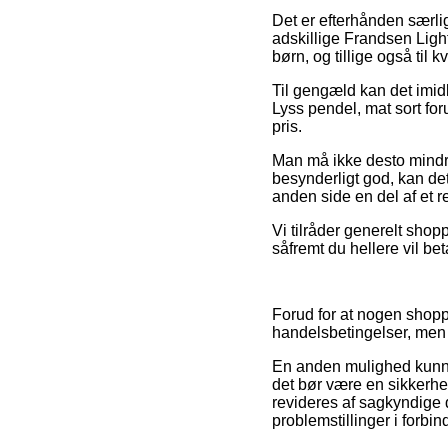
Det er efterhånden særligt
adskillige Frandsen Light
børn, og tillige også til
Til gengæld kan det imidl
Lyss pendel, mat sort fo
pris.
Man må ikke desto mindre
besynderligt god, kan de
anden side en del af et 
Vi tilråder generelt shopp
såfremt du hellere vil b
Forud for at nogen shopp
handelsbetingelser, men 
En anden mulighed kunne
det bør være en sikkerhe
revideres af sagkyndige de
problemstillinger i forbi