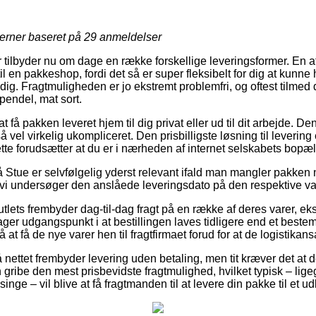
jerner baseret på
29
anmeldelser
r tilbyder nu om dage en række forskellige leveringsformer. En a
 til en pakkeshop, fordi det så er super fleksibelt for dig at kunne
dig. Fragtmuligheden er jo ekstremt problemfri, og oftest tilmed d
pendel, mat sort.
 få pakken leveret hjem til dig privat eller ud til dit arbejde. D
å vel virkelig ukompliceret. Den prisbilligste løsning til levering
tte forudsætter at du er i nærheden af internet selskabets bopæl
Stue er selvfølgelig yderst relevant ifald man mangler pakken 
at vi undersøger den anslåede leveringsdato på den respektive va
utlets frembyder dag-til-dag fragt på en række af deres varer, e
tager udgangspunkt i at bestillingen laves tidligere end et beste
at få de nye varer hen til fragtfirmaet forud for at de logistikansat
 nettet frembyder levering uden betaling, men tit kræver det at d
n gribe den mest prisbevidste fragtmulighed, hvilket typisk – lige
inge – vil blive at få fragtmanden til at levere din pakke til et u