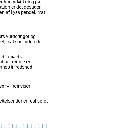
r har indvirkning på
lation er det desuden
len af Lyss pendel, mat
ers vurderinger og
l, mat sort inden du
et firmaets
 at udfærdige en
rnes tilfredshed.
vor vi fremviser
telser der er realiseret
1
1
1
1
1
1
1
1
1
1
1
1
1