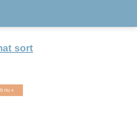
at sort
b nu »