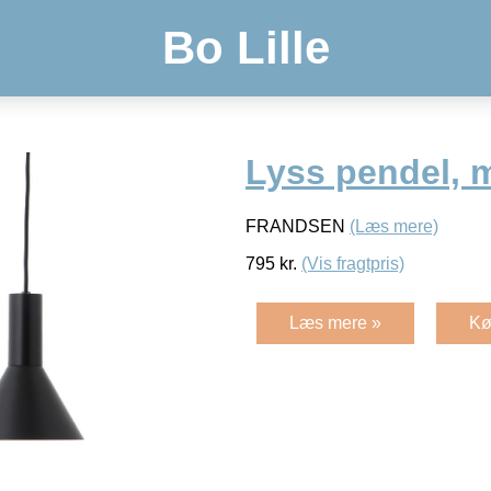
Bo Lille
Lyss pendel, m
FRANDSEN
(Læs mere)
795
kr.
(Vis fragtpris)
Læs mere »
Kø