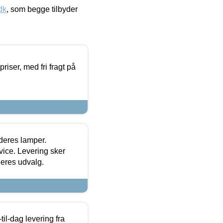
dk
, som begge tilbyder
priser, med fri fragt på
 deres lamper.
ice. Levering sker
deres udvalg.
l-dag levering fra