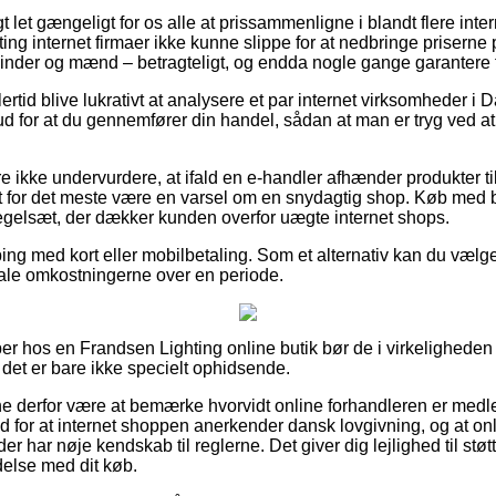
 let gængeligt for os alle at prissammenligne i blandt flere intern
ing internet firmaer ikke kunne slippe for at nedbringe priserne 
 kvinder og mænd – betragteligt, og endda nogle gange garantere 
ertid blive lukrativt at analysere et par internet virksomheder i
rud for at du gennemfører din handel, sådan at man er tryg ved 
 ikke undervurdere, at ifald en e-handler afhænder produkter ti
t for det meste være en varsel om en snydagtig shop. Køb med b
regelsæt, der dækker kunden overfor uægte internet shops.
ing med kort eller mobilbetaling. Som et alternativ kan du vælge e
etale omkostningerne over en periode.
er hos en Frandsen Lighting online butik bør de i virkeligheden
det er bare ikke specielt ophidsende.
 derfor være at bemærke hvorvidt online forhandleren er medl
d for at internet shoppen anerkender dansk lovgivning, og at on
r har nøje kendskab til reglerne. Det giver dig lejlighed til støtt
ndelse med dit køb.