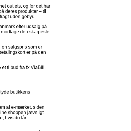
et outlets, og for det har
på deres produkter – til
fragt uden gebyr.
 Danmark efter udsalg på
at modtage den skarpeste
l en salgspris som er
etalingskort er på den
t tilbud fra fx ViaBill,
 tyde butikkens
em af e-mærket, siden
line shoppen jævnligt
e, hvis du får