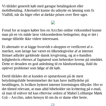
Vi tilråder generelt køb med gængse betalingskort eller
mobilbetaling. Alternativt kunne du udnytte en løsning som fx
ViaBill, når du higer efter at dække prisen over flere uger.
Forud for at nogen køber hos en Arcchio online virksomhed kunne
man på en vis måde læse virksomhedens betingelser, dog er det i
mange tilfælde ikke videre interessant.
Et alternativ er at kigge hvorvidt e-shoppen er verificeret af e-
mærket, som længe har været en tilkendegivelse af at internet
firmaet adlyder gældende dansk lovgivning, og at e-handlen
lejlighedsvis efterses af fagmænd som behersker lovene på området.
Dette er desuden en god anledning til en håndsrækning, ifald du
oplever problemer som følge af dit køb.
Dertil tilrådes det at kunden er opmærksom på de mest
betydningsfulde bestemmelser der kan have indflydelse på
bestillingen, fx hvilken bytteret internet forretningen tilbyder. Her er
det tilmed relevant, at man altid bibeholder sin kvittering på e-mail,
så man til enhver tid kan eftervise ordren af Mabel Loftlampe Mørk
Grå – Arcchio, uden hensyn til om du er dame eller herre.