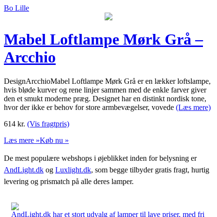
Bo Lille
Mabel Loftlampe Mørk Grå –
Arcchio
DesignArcchioMabel Loftlampe Mørk Grå er en lækker loftslampe,
hvis bløde kurver og rene linjer sammen med de enkle farver giver
den et smukt moderne præg. Designet har en distinkt nordisk tone,
hvor der ikke er behov for store armbevægelser, vovede
(Læs mere)
614
kr.
(Vis fragtpris)
Læs mere »
Køb nu »
De mest populære webshops i øjeblikket inden for belysning er
AndLight.dk
og
Luxlight.dk
, som begge tilbyder gratis fragt, hurtig
levering og prismatch på alle deres lamper.
AndLight.dk har et stort udvalg af lamper til lave priser, med fri