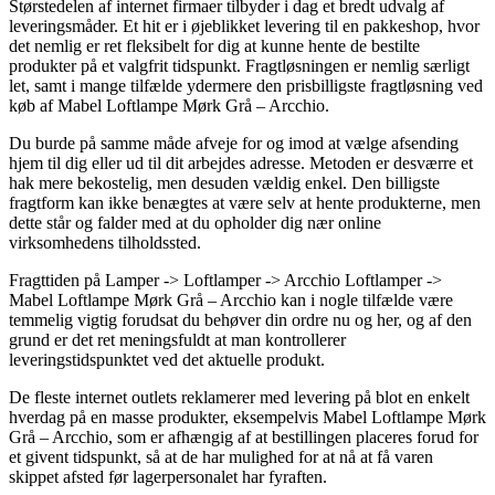
Størstedelen af internet firmaer tilbyder i dag et bredt udvalg af
leveringsmåder. Et hit er i øjeblikket levering til en pakkeshop, hvor
det nemlig er ret fleksibelt for dig at kunne hente de bestilte
produkter på et valgfrit tidspunkt. Fragtløsningen er nemlig særligt
let, samt i mange tilfælde ydermere den prisbilligste fragtløsning ved
køb af Mabel Loftlampe Mørk Grå – Arcchio.
Du burde på samme måde afveje for og imod at vælge afsending
hjem til dig eller ud til dit arbejdes adresse. Metoden er desværre et
hak mere bekostelig, men desuden vældig enkel. Den billigste
fragtform kan ikke benægtes at være selv at hente produkterne, men
dette står og falder med at du opholder dig nær online
virksomhedens tilholdssted.
Fragttiden på Lamper -> Loftlamper -> Arcchio Loftlamper ->
Mabel Loftlampe Mørk Grå – Arcchio kan i nogle tilfælde være
temmelig vigtig forudsat du behøver din ordre nu og her, og af den
grund er det ret meningsfuldt at man kontrollerer
leveringstidspunktet ved det aktuelle produkt.
De fleste internet outlets reklamerer med levering på blot en enkelt
hverdag på en masse produkter, eksempelvis Mabel Loftlampe Mørk
Grå – Arcchio, som er afhængig af at bestillingen placeres forud for
et givent tidspunkt, så at de har mulighed for at nå at få varen
skippet afsted før lagerpersonalet har fyraften.