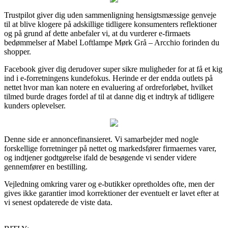
Trustpilot giver dig uden sammenligning hensigtsmæssige genveje
til at blive klogere på adskillige tidligere konsumenters reflektioner
og på grund af dette anbefaler vi, at du vurderer e-firmaets
bedømmelser af Mabel Loftlampe Mørk Grå – Arcchio forinden du
shopper.
Facebook giver dig derudover super sikre muligheder for at få et kig
ind i e-forretningens kundefokus. Herinde er der endda outlets på
nettet hvor man kan notere en evaluering af ordreforløbet, hvilket
tilmed burde drages fordel af til at danne dig et indtryk af tidligere
kunders oplevelser.
Denne side er annoncefinansieret. Vi samarbejder med nogle
forskellige forretninger på nettet og markedsfører firmaernes varer,
og indtjener godtgørelse ifald de besøgende vi sender videre
gennemfører en bestilling.
Vejledning omkring varer og e-butikker opretholdes ofte, men der
gives ikke garantier imod korrektioner der eventuelt er lavet efter at
vi senest opdaterede de viste data.