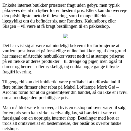
Enkelte internet butikker præsterer fragt uden gebyr, men typisk
påkræves det at du køber for en bestemt pris. Ellers kan du overveje
den prisbilligste metode til levering, som i mange tilfælde –
ligegyldigt om du befinder sig nær Randers, Kalundborg eller
Skagen – vil være at få bragt bestillingen til en pakkeshop.
Det har vist sig at være ualmindeligt bekvemt for forbrugerne at
vurdere prisniveauet på forskellige online butikker, og af den grund
har masser af Arcchio netbutikker været nødt til at stampe priserne
på en række af deres produkter – til drenge og piger, men også til
damer og herrer – eftertrykkeligt, og endda nogle gange tilbyde
fragtfri levering.
Til gengæld kan det imidlertid være profitabelt at udforske indtil
flere online firmaer efter rabat på Mabel Loftlampe Mørk Grå –
Arcchio forud for at du gennemfører din handel, så du ikke er i tvivl
om at modtage den prisbilligste pris.
Man må blot være klar over, at hvis en e-shop udlover varer til salg
for en pris som kan virke usædvanlig lav, så bør det tit være et
faresignal om en uoprigtig internet shop. Betalinger med kort er
trods alt omfavnet af en bestemmelse, der bistår os overfor falske
netshops.