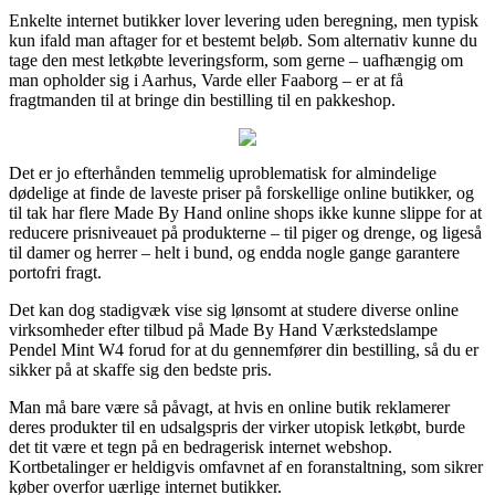
Enkelte internet butikker lover levering uden beregning, men typisk
kun ifald man aftager for et bestemt beløb. Som alternativ kunne du
tage den mest letkøbte leveringsform, som gerne – uafhængig om
man opholder sig i Aarhus, Varde eller Faaborg – er at få
fragtmanden til at bringe din bestilling til en pakkeshop.
Det er jo efterhånden temmelig uproblematisk for almindelige
dødelige at finde de laveste priser på forskellige online butikker, og
til tak har flere Made By Hand online shops ikke kunne slippe for at
reducere prisniveauet på produkterne – til piger og drenge, og ligeså
til damer og herrer – helt i bund, og endda nogle gange garantere
portofri fragt.
Det kan dog stadigvæk vise sig lønsomt at studere diverse online
virksomheder efter tilbud på Made By Hand Værkstedslampe
Pendel Mint W4 forud for at du gennemfører din bestilling, så du er
sikker på at skaffe sig den bedste pris.
Man må bare være så påvagt, at hvis en online butik reklamerer
deres produkter til en udsalgspris der virker utopisk letkøbt, burde
det tit være et tegn på en bedragerisk internet webshop.
Kortbetalinger er heldigvis omfavnet af en foranstaltning, som sikrer
køber overfor uærlige internet butikker.