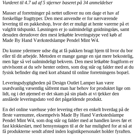
Vurderet til
4.7
ud af 5 stjerner baseret på
34
anmeldelser
Masser af forretninger på nettet udlover nu om dage et hav af
forskellige fragttyper. Den mest anvendte er for nærværende
levering til en pakkeshop, hvor det er muligt at hente varerne på et
valgfrit tidspunkt. Løsningen er jo ualmindeligt gnidningsløs, samt
desuden derudover den mest letkøbte leveringstype ved køb af
Made By Hand Værkstedslampe Pendel Mint W4.
Du kunne ydermere udse dig at få pakken bragt hjem til hvor du bor
eller til dit arbejde. Metoden er mange gange en sjat mere bekostelig,
men lige så vel ualmindeligt bekvem. Den mest letkøbte fragtform er
utvivlsomt at du selv henter ordren, som dog står og falder med at du
fysisk befinder dig med kort afstand til online forretningens bopæl.
Leveringsdygtigheden på Design Outlet Lamper kan være
usædvanlig væsentlig såfremt man har behov for produktet lige om
lidt, og i det øjemed er det skam på sin plads at vi tjekker den
anslåede leveringsdato ved det pågældende produkt.
En del online varehuse yder levering efter en enkelt hverdag på de
fleste varenumre, eksempelvis Made By Hand Værkstedslampe
Pendel Mint W4, som dog står og falder med at handlen laves før et
fast klokkeslæt, med hensynstagen til at de har mulighed for at nå at
få produkterne sendt afsted inden logistikpersonalet holder fyraften.