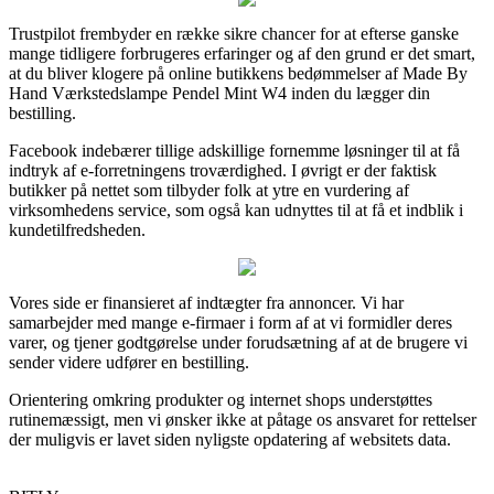
Trustpilot frembyder en række sikre chancer for at efterse ganske
mange tidligere forbrugeres erfaringer og af den grund er det smart,
at du bliver klogere på online butikkens bedømmelser af Made By
Hand Værkstedslampe Pendel Mint W4 inden du lægger din
bestilling.
Facebook indebærer tillige adskillige fornemme løsninger til at få
indtryk af e-forretningens troværdighed. I øvrigt er der faktisk
butikker på nettet som tilbyder folk at ytre en vurdering af
virksomhedens service, som også kan udnyttes til at få et indblik i
kundetilfredsheden.
Vores side er finansieret af indtægter fra annoncer. Vi har
samarbejder med mange e-firmaer i form af at vi formidler deres
varer, og tjener godtgørelse under forudsætning af at de brugere vi
sender videre udfører en bestilling.
Orientering omkring produkter og internet shops understøttes
rutinemæssigt, men vi ønsker ikke at påtage os ansvaret for rettelser
der muligvis er lavet siden nyligste opdatering af websitets data.