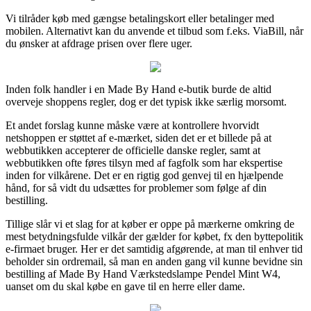
Vi tilråder køb med gængse betalingskort eller betalinger med
mobilen. Alternativt kan du anvende et tilbud som f.eks. ViaBill, når
du ønsker at afdrage prisen over flere uger.
Inden folk handler i en Made By Hand e-butik burde de altid
overveje shoppens regler, dog er det typisk ikke særlig morsomt.
Et andet forslag kunne måske være at kontrollere hvorvidt
netshoppen er støttet af e-mærket, siden det er et billede på at
webbutikken accepterer de officielle danske regler, samt at
webbutikken ofte føres tilsyn med af fagfolk som har ekspertise
inden for vilkårene. Det er en rigtig god genvej til en hjælpende
hånd, for så vidt du udsættes for problemer som følge af din
bestilling.
Tillige slår vi et slag for at køber er oppe på mærkerne omkring de
mest betydningsfulde vilkår der gælder for købet, fx den byttepolitik
e-firmaet bruger. Her er det samtidig afgørende, at man til enhver tid
beholder sin ordremail, så man en anden gang vil kunne bevidne sin
bestilling af Made By Hand Værkstedslampe Pendel Mint W4,
uanset om du skal købe en gave til en herre eller dame.