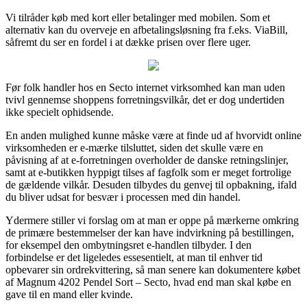
Vi tilråder køb med kort eller betalinger med mobilen. Som et
alternativ kan du overveje en afbetalingsløsning fra f.eks. ViaBill,
såfremt du ser en fordel i at dække prisen over flere uger.
Før folk handler hos en Secto internet virksomhed kan man uden
tvivl gennemse shoppens forretningsvilkår, det er dog undertiden
ikke specielt ophidsende.
En anden mulighed kunne måske være at finde ud af hvorvidt online
virksomheden er e-mærke tilsluttet, siden det skulle være en
påvisning af at e-forretningen overholder de danske retningslinjer,
samt at e-butikken hyppigt tilses af fagfolk som er meget fortrolige
de gældende vilkår. Desuden tilbydes du genvej til opbakning, ifald
du bliver udsat for besvær i processen med din handel.
Ydermere stiller vi forslag om at man er oppe på mærkerne omkring
de primære bestemmelser der kan have indvirkning på bestillingen,
for eksempel den ombytningsret e-handlen tilbyder. I den
forbindelse er det ligeledes essesentielt, at man til enhver tid
opbevarer sin ordrekvittering, så man senere kan dokumentere købet
af Magnum 4202 Pendel Sort – Secto, hvad end man skal købe en
gave til en mand eller kvinde.