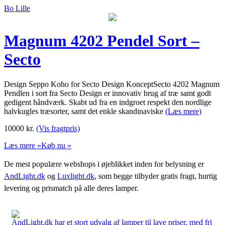
Bo Lille
Magnum 4202 Pendel Sort –
Secto
Design Seppo Koho for Secto Design KonceptSecto 4202 Magnum
Pendlen i sort fra Secto Design er innovativ brug af træ samt godt
gedigent håndværk. Skabt ud fra en indgroet respekt den nordlige
halvkugles træsorter, samt det enkle skandinaviske
(Læs mere)
10000
kr.
(Vis fragtpris)
Læs mere »
Køb nu »
De mest populære webshops i øjeblikket inden for belysning er
AndLight.dk
og
Luxlight.dk
, som begge tilbyder gratis fragt, hurtig
levering og prismatch på alle deres lamper.
AndLight.dk har et stort udvalg af lamper til lave priser, med fri