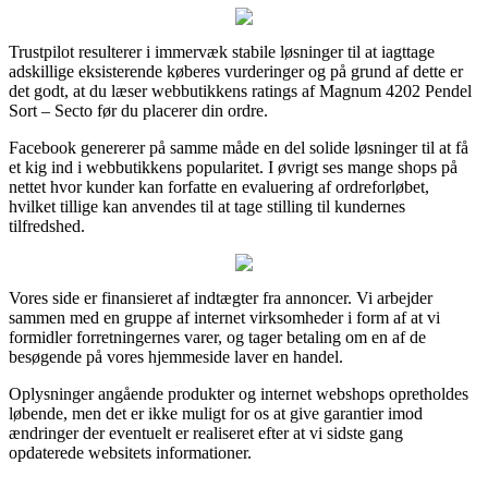
Trustpilot resulterer i immervæk stabile løsninger til at iagttage
adskillige eksisterende køberes vurderinger og på grund af dette er
det godt, at du læser webbutikkens ratings af Magnum 4202 Pendel
Sort – Secto før du placerer din ordre.
Facebook genererer på samme måde en del solide løsninger til at få
et kig ind i webbutikkens popularitet. I øvrigt ses mange shops på
nettet hvor kunder kan forfatte en evaluering af ordreforløbet,
hvilket tillige kan anvendes til at tage stilling til kundernes
tilfredshed.
Vores side er finansieret af indtægter fra annoncer. Vi arbejder
sammen med en gruppe af internet virksomheder i form af at vi
formidler forretningernes varer, og tager betaling om en af de
besøgende på vores hjemmeside laver en handel.
Oplysninger angående produkter og internet webshops opretholdes
løbende, men det er ikke muligt for os at give garantier imod
ændringer der eventuelt er realiseret efter at vi sidste gang
opdaterede websitets informationer.