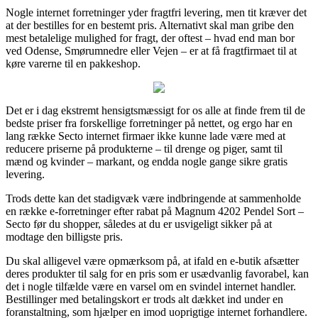
Nogle internet forretninger yder fragtfri levering, men tit kræver det
at der bestilles for en bestemt pris. Alternativt skal man gribe den
mest betalelige mulighed for fragt, der oftest – hvad end man bor
ved Odense, Smørumnedre eller Vejen – er at få fragtfirmaet til at
køre varerne til en pakkeshop.
Det er i dag ekstremt hensigtsmæssigt for os alle at finde frem til de
bedste priser fra forskellige forretninger på nettet, og ergo har en
lang række Secto internet firmaer ikke kunne lade være med at
reducere priserne på produkterne – til drenge og piger, samt til
mænd og kvinder – markant, og endda nogle gange sikre gratis
levering.
Trods dette kan det stadigvæk være indbringende at sammenholde
en række e-forretninger efter rabat på Magnum 4202 Pendel Sort –
Secto før du shopper, således at du er usvigeligt sikker på at
modtage den billigste pris.
Du skal alligevel være opmærksom på, at ifald en e-butik afsætter
deres produkter til salg for en pris som er usædvanlig favorabel, kan
det i nogle tilfælde være en varsel om en svindel internet handler.
Bestillinger med betalingskort er trods alt dækket ind under en
foranstaltning, som hjælper en imod uoprigtige internet forhandlere.