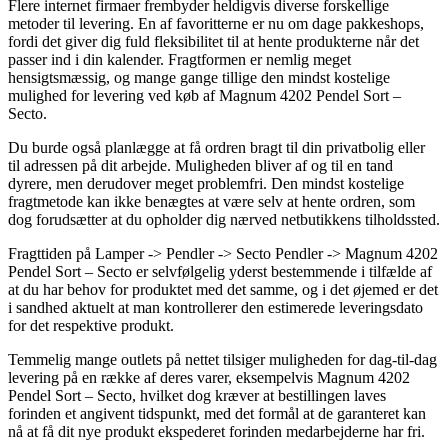
Flere internet firmaer frembyder heldigvis diverse forskellige
metoder til levering. En af favoritterne er nu om dage pakkeshops,
fordi det giver dig fuld fleksibilitet til at hente produkterne når det
passer ind i din kalender. Fragtformen er nemlig meget
hensigtsmæssig, og mange gange tillige den mindst kostelige
mulighed for levering ved køb af Magnum 4202 Pendel Sort –
Secto.
Du burde også planlægge at få ordren bragt til din privatbolig eller
til adressen på dit arbejde. Muligheden bliver af og til en tand
dyrere, men derudover meget problemfri. Den mindst kostelige
fragtmetode kan ikke benægtes at være selv at hente ordren, som
dog forudsætter at du opholder dig nærved netbutikkens tilholdssted.
Fragttiden på Lamper -> Pendler -> Secto Pendler -> Magnum 4202
Pendel Sort – Secto er selvfølgelig yderst bestemmende i tilfælde af
at du har behov for produktet med det samme, og i det øjemed er det
i sandhed aktuelt at man kontrollerer den estimerede leveringsdato
for det respektive produkt.
Temmelig mange outlets på nettet tilsiger muligheden for dag-til-dag
levering på en række af deres varer, eksempelvis Magnum 4202
Pendel Sort – Secto, hvilket dog kræver at bestillingen laves
forinden et angivent tidspunkt, med det formål at de garanteret kan
nå at få dit nye produkt ekspederet forinden medarbejderne har fri.