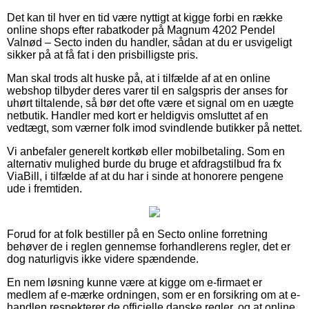
Det kan til hver en tid være nyttigt at kigge forbi en række
online shops efter rabatkoder på Magnum 4202 Pendel
Valnød – Secto inden du handler, sådan at du er usvigeligt
sikker på at få fat i den prisbilligste pris.
Man skal trods alt huske på, at i tilfælde af at en online
webshop tilbyder deres varer til en salgspris der anses for
uhørt tiltalende, så bør det ofte være et signal om en uægte
netbutik. Handler med kort er heldigvis omsluttet af en
vedtægt, som værner folk imod svindlende butikker på nettet.
Vi anbefaler generelt kortkøb eller mobilbetaling. Som en
alternativ mulighed burde du bruge et afdragstilbud fra fx
ViaBill, i tilfælde af at du har i sinde at honorere pengene
ude i fremtiden.
Forud for at folk bestiller på en Secto online forretning
behøver de i reglen gennemse forhandlerens regler, det er
dog naturligvis ikke videre spændende.
En nem løsning kunne være at kigge om e-firmaet er
medlem af e-mærke ordningen, som er en forsikring om at e-
handlen respekterer de officielle danske regler, og at online