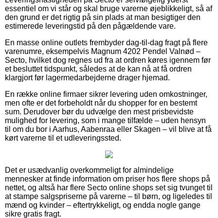
essentiel om vi står og skal bruge varerne øjeblikkeligt, så af
den grund er det rigtig på sin plads at man besigtiger den
estimerede leveringstid på den pågældende vare.
En masse online outlets frembyder dag-til-dag fragt på flere
varenumre, eksempelvis Magnum 4202 Pendel Valnød –
Secto, hvilket dog regnes ud fra at ordren køres igennem før
et besluttet tidspunkt, således at de kan nå at få ordren
klargjort før lagermedarbejderne drager hjemad.
En række online firmaer sikrer levering uden omkostninger,
men ofte er det forbeholdt når du shopper for en bestemt
sum. Derudover bør du udvælge den mest prisbevidste
mulighed for levering, som i mange tilfælde – uden hensyn
til om du bor i Aarhus, Aabenraa eller Skagen – vil blive at få
kørt varerne til et udleveringssted.
Det er usædvanlig overkommeligt for almindelige
mennesker at finde information om priser hos flere shops på
nettet, og altså har flere Secto online shops set sig tvunget til
at stampe salgspriserne på varerne – til børn, og ligeledes til
mænd og kvinder – eftertrykkeligt, og endda nogle gange
sikre gratis fragt.