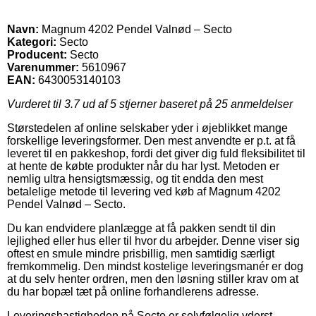
Navn:
Magnum 4202 Pendel Valnød – Secto
Kategori:
Secto
Producent:
Secto
Varenummer:
5610967
EAN:
6430053140103
Vurderet til
3.7
ud af 5 stjerner baseret på
25
anmeldelser
Størstedelen af online selskaber yder i øjeblikket mange
forskellige leveringsformer. Den mest anvendte er p.t. at få
leveret til en pakkeshop, fordi det giver dig fuld fleksibilitet til
at hente de købte produkter når du har lyst. Metoden er
nemlig ultra hensigtsmæssig, og tit endda den mest
betalelige metode til levering ved køb af Magnum 4202
Pendel Valnød – Secto.
Du kan endvidere planlægge at få pakken sendt til din
lejlighed eller hus eller til hvor du arbejder. Denne viser sig
oftest en smule mindre prisbillig, men samtidig særligt
fremkommelig. Den mindst kostelige leveringsmanér er dog
at du selv henter ordren, men den løsning stiller krav om at
du har bopæl tæt på online forhandlerens adresse.
Leveringshastigheden på Secto er selvfølgelig yderst