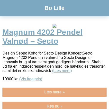
Bo Lille
Magnum 4202 Pendel
Valnød – Secto
Design Seppo Koho for Secto Design KonceptSecto
Magnum 4202 Pendlen i valnød fra Secto Design er
innovativ brug af træ samt godt gedigent håndværk. Skabt
ud fra en indgroet respekt den nordlige halvkugles træsorter,
samt det enkle skandinavisk
(Læs mere)
10900
kr.
(Vis fragtpris)
Læs mere »
Køb nu »