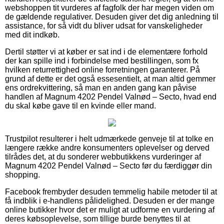
webshoppen tit vurderes af fagfolk der har megen viden om
de gældende regulativer. Desuden giver det dig anledning til
assistance, for så vidt du bliver udsat for vanskeligheder
med dit indkøb.
Dertil støtter vi at køber er sat ind i de elementære forhold
der kan spille ind i forbindelse med bestillingen, som fx
hvilken returrettighed online forretningen garanterer. På
grund af dette er det også essesentielt, at man altid gemmer
ens ordrekvittering, så man en anden gang kan påvise
handlen af Magnum 4202 Pendel Valnød – Secto, hvad end
du skal købe gave til en kvinde eller mand.
Trustpilot resulterer i helt udmærkede genveje til at tolke en
længere række andre konsumenters oplevelser og derved
tilrådes det, at du sonderer webbutikkens vurderinger af
Magnum 4202 Pendel Valnød – Secto før du færdiggør din
shopping.
Facebook frembyder desuden temmelig habile metoder til at
få indblik i e-handlens pålidelighed. Desuden er der mange
online butikker hvor det er muligt at udforme en vurdering af
deres købsoplevelse, som tillige burde benyttes til at