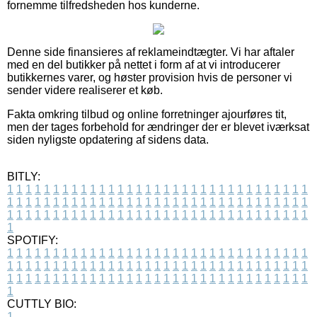
fornemme tilfredsheden hos kunderne.
Denne side finansieres af reklameindtægter. Vi har aftaler
med en del butikker på nettet i form af at vi introducerer
butikkernes varer, og høster provision hvis de personer vi
sender videre realiserer et køb.
Fakta omkring tilbud og online forretninger ajourføres tit,
men der tages forbehold for ændringer der er blevet iværksat
siden nyligste opdatering af sidens data.
BITLY:
1
1
1
1
1
1
1
1
1
1
1
1
1
1
1
1
1
1
1
1
1
1
1
1
1
1
1
1
1
1
1
1
1
1
1
1
1
1
1
1
1
1
1
1
1
1
1
1
1
1
1
1
1
1
1
1
1
1
1
1
1
1
1
1
1
1
1
1
1
1
1
1
1
1
1
1
1
1
1
1
1
1
1
1
1
1
1
1
1
1
1
1
1
1
1
1
1
1
1
1
SPOTIFY:
1
1
1
1
1
1
1
1
1
1
1
1
1
1
1
1
1
1
1
1
1
1
1
1
1
1
1
1
1
1
1
1
1
1
1
1
1
1
1
1
1
1
1
1
1
1
1
1
1
1
1
1
1
1
1
1
1
1
1
1
1
1
1
1
1
1
1
1
1
1
1
1
1
1
1
1
1
1
1
1
1
1
1
1
1
1
1
1
1
1
1
1
1
1
1
1
1
1
1
1
CUTTLY BIO:
1