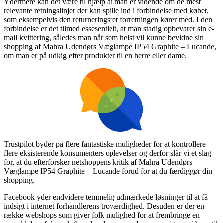
Ydermere kan det være til hjælp at man er vidende om de mest
relevante retningslinjer der kan spille ind i forbindelse med købet,
som eksempelvis den returneringsret forretningen kører med. I den
forbindelse er det tilmed essesentielt, at man stadig opbevarer sin e-
mail kvittering, således man når som helst vil kunne bevidne sin
shopping af Mahra Udendørs Væglampe IP54 Graphite – Lucande,
om man er på udkig efter produkter til en herre eller dame.
Trustpilot byder på flere fantastiske muligheder for at kontrollere
flere eksisterende konsumenters oplevelser og derfor slår vi et slag
for, at du efterforsker netshoppens kritik af Mahra Udendørs
Væglampe IP54 Graphite – Lucande forud for at du færdiggør din
shopping.
Facebook yder endvidere temmelig udmærkede løsninger til at få
indsigt i internet forhandlerens troværdighed. Desuden er der en
række webshops som giver folk mulighed for at frembringe en