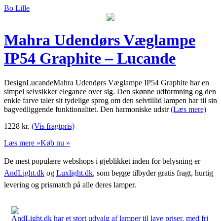
Bo Lille
Mahra Udendørs Væglampe
IP54 Graphite – Lucande
DesignLucandeMahra Udendørs Væglampe IP54 Graphite har en
simpel selvsikker elegance over sig. Den skønne udformning og den
enkle farve taler sit tydelige sprog om den selvtillid lampen har til sin
bagvedliggende funktionalitet. Den harmoniske udstr
(Læs mere)
1228
kr.
(Vis fragtpris)
Læs mere »
Køb nu »
De mest populære webshops i øjeblikket inden for belysning er
AndLight.dk
og
Luxlight.dk
, som begge tilbyder gratis fragt, hurtig
levering og prismatch på alle deres lamper.
AndLight.dk har et stort udvalg af lamper til lave priser, med fri