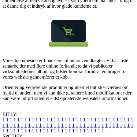
anmeldelse af deres købsoplevelse, som ydermere må tages i brug til
at danne dig et indtryk af hvor glade kunderne er.
Vores hjemmeside er finansieret af annonceindtægter. Vi har faste
samarbejder med flere online forhandlere da vi publicerer
virksomhedernes tilbud, og høster honorar forudsat en bruger fra
vores website gennemfører et køb.
Orientering vedrørende produkter og internet butikker værnes om
fra tid til anden, men vi kan ikke garantere imod modifikationer der
kan være udført siden vi sidst opdaterede websitets informationer.
BITLY:
1
1
1
1
1
1
1
1
1
1
1
1
1
1
1
1
1
1
1
1
1
1
1
1
1
1
1
1
1
1
1
1
1
1
1
1
1
1
1
1
1
1
1
1
1
1
1
1
1
1
1
1
1
1
1
1
1
1
1
1
1
1
1
1
1
1
1
1
1
1
1
1
1
1
1
1
1
1
1
1
1
1
1
1
1
1
1
1
1
1
1
1
1
1
1
1
1
1
1
1
SPOTIFY: