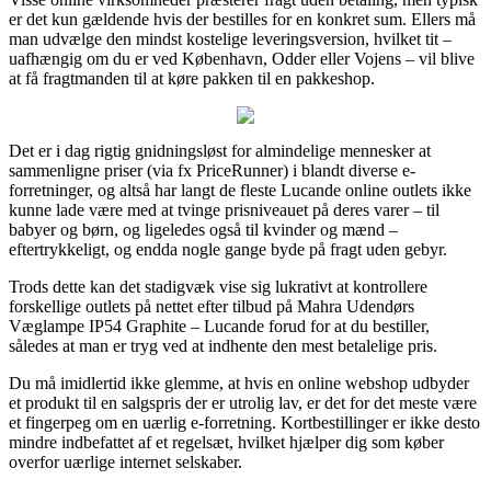
er det kun gældende hvis der bestilles for en konkret sum. Ellers må
man udvælge den mindst kostelige leveringsversion, hvilket tit –
uafhængig om du er ved København, Odder eller Vojens – vil blive
at få fragtmanden til at køre pakken til en pakkeshop.
Det er i dag rigtig gnidningsløst for almindelige mennesker at
sammenligne priser (via fx PriceRunner) i blandt diverse e-
forretninger, og altså har langt de fleste Lucande online outlets ikke
kunne lade være med at tvinge prisniveauet på deres varer – til
babyer og børn, og ligeledes også til kvinder og mænd –
eftertrykkeligt, og endda nogle gange byde på fragt uden gebyr.
Trods dette kan det stadigvæk vise sig lukrativt at kontrollere
forskellige outlets på nettet efter tilbud på Mahra Udendørs
Væglampe IP54 Graphite – Lucande forud for at du bestiller,
således at man er tryg ved at indhente den mest betalelige pris.
Du må imidlertid ikke glemme, at hvis en online webshop udbyder
et produkt til en salgspris der er utrolig lav, er det for det meste være
et fingerpeg om en uærlig e-forretning. Kortbestillinger er ikke desto
mindre indbefattet af et regelsæt, hvilket hjælper dig som køber
overfor uærlige internet selskaber.