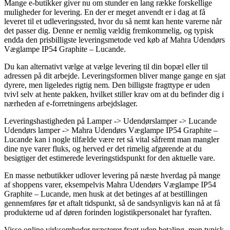
Mange e-butikker giver nu om stunder en lang række forskellige
muligheder for levering. En der er meget anvendt er i dag at få
leveret til et udleveringssted, hvor du så nemt kan hente varerne når
det passer dig. Denne er nemlig vældig fremkommelig, og typisk
endda den prisbilligste leveringsmetode ved køb af Mahra Udendørs
Væglampe IP54 Graphite – Lucande.
Du kan alternativt vælge at vælge levering til din bopæl eller til
adressen på dit arbejde. Leveringsformen bliver mange gange en sjat
dyrere, men ligeledes rigtig nem. Den billigste fragttype er uden
tvivl selv at hente pakken, hvilket stiller krav om at du befinder dig i
nærheden af e-forretningens arbejdslager.
Leveringshastigheden på Lamper -> Udendørslamper -> Lucande
Udendørs lamper -> Mahra Udendørs Væglampe IP54 Graphite –
Lucande kan i nogle tilfælde være ret så vital såfremt man mangler
dine nye varer fluks, og herved er det rimelig afgørende at du
besigtiger det estimerede leveringstidspunkt for den aktuelle vare.
En masse netbutikker udlover levering på næste hverdag på mange
af shoppens varer, eksempelvis Mahra Udendørs Væglampe IP54
Graphite – Lucande, men husk at det betinges af at bestillingen
gennemføres før et aftalt tidspunkt, så de sandsynligvis kan nå at få
produkterne ud af døren forinden logistikpersonalet har fyraften.
Visse online virksomheder præsterer fragt uden betaling, men typisk