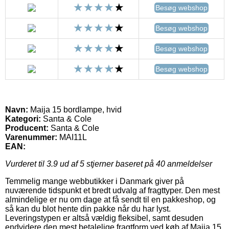
Besøg webshop
Besøg webshop
Besøg webshop
Besøg webshop
Navn:
Maija 15 bordlampe, hvid
Kategori:
Santa & Cole
Producent:
Santa & Cole
Varenummer:
MAI11L
EAN:
Vurderet til
3.9
ud af 5 stjerner baseret på
40
anmeldelser
Temmelig mange webbutikker i Danmark giver på
nuværende tidspunkt et bredt udvalg af fragttyper. Den mest
almindelige er nu om dage at få sendt til en pakkeshop, og
så kan du blot hente din pakke når du har lyst.
Leveringstypen er altså vældig fleksibel, samt desuden
endvidere den mest betalelige fragtform ved køb af Maija 15