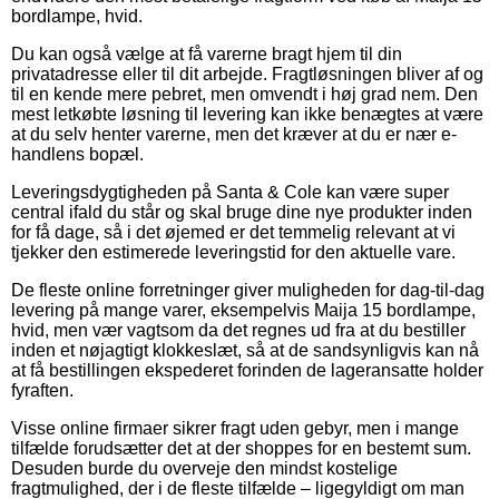
bordlampe, hvid.
Du kan også vælge at få varerne bragt hjem til din
privatadresse eller til dit arbejde. Fragtløsningen bliver af og
til en kende mere pebret, men omvendt i høj grad nem. Den
mest letkøbte løsning til levering kan ikke benægtes at være
at du selv henter varerne, men det kræver at du er nær e-
handlens bopæl.
Leveringsdygtigheden på Santa & Cole kan være super
central ifald du står og skal bruge dine nye produkter inden
for få dage, så i det øjemed er det temmelig relevant at vi
tjekker den estimerede leveringstid for den aktuelle vare.
De fleste online forretninger giver muligheden for dag-til-dag
levering på mange varer, eksempelvis Maija 15 bordlampe,
hvid, men vær vagtsom da det regnes ud fra at du bestiller
inden et nøjagtigt klokkeslæt, så at de sandsynligvis kan nå
at få bestillingen ekspederet forinden de lageransatte holder
fyraften.
Visse online firmaer sikrer fragt uden gebyr, men i mange
tilfælde forudsætter det at der shoppes for en bestemt sum.
Desuden burde du overveje den mindst kostelige
fragtmulighed, der i de fleste tilfælde – ligegyldigt om man