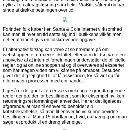
nytte af en afdragsløsning som f.eks. ViaBill, såfremt du har i
sinde at dække betalingen over tid.
Forinden folk køber i en Santa & Cole internet virksomhed
kan man til hver en tid sætte sig ind i butikkens vilkår, men
det er almindeligvis en tidskrævende opgave.
Et alternativt forslag kan være at se nærmere på om
webshoppen er e-mærke tilsluttet, eftersom det bør være en
angivelse af at internet forretningen understøtter de officielle
regler, og at online shoppen af og til overværes af eksperter
som har megen viden om vilkårene på området. Desuden
giver det dig lejlighed til at få assistance, for så vidt du får
dilemmaer i processen med din handel.
Ligeså er det godt at du er vaks omkring de grundlæggende
regler der gælder for bestillingen, som for eksempel hvilken
returneringsret forretningen anvender. Her er det ligeledes
afgørende, at man til enhver tid beholder sin
købsbekræftelse, så man til enhver tid vil kunne bevidne
bestillingen af Maija 15 bordlampe, hvid, uafhængig om man
søger et produkt til en dreng eller pige.