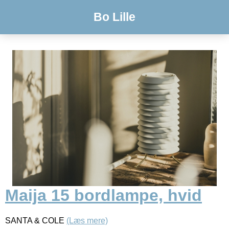
Bo Lille
Maija 15 bordlampe, hvid
SANTA & COLE
(Læs mere)