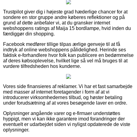
Trustpilot giver dig i højeste grad hæderlige chancer for at
sondere en stor gruppe andre køberes reflektioner og på
grund af dette anbefaler vi, at du gransker internet
webshoppens ratings af Maija 15 bordlampe, hvid inden du
færdiggør din shopping.
Facebook medfører tillige tilpas ærlige genveje til at få
indtryk af online webshoppens pålidelighed. Herinde ses
faktisk e-forhandlere hvor folk kan publicere en bedømmelse
af deres købsoplevelse, hvilket lige så vel må bruges til at
vurdere tilfredsheden hos kunderne.
Vores side finansieres af reklamer. Vi har et fast samarbejde
med masser af internet foretagender i form af at vi
introducerer virksomhedernes tilbud, og høster betaling
under forudsætning af at vores besøgende laver en ordre.
Oplysninger angående varer og e-firmaer understøttes
hyppigt, men vi kan ikke garantere imod forandringer der
eventuelt er udarbejdet siden vi nyligst opdaterede de viste
oplysninger.