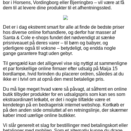
bor i Horsens, Vordingborg eller Bjerringbro – vil være at få
dem til at levere dine produkter til et afhentningssted.
Det er i dag ekstremt smart for alle at finde de bedste priser
hos diverse online forhandlere, og derfor har masser af
Santa & Cole e-shops fundet det nødvendigt at sænke
prisniveauet på deres varer – til børn og babyer, og
yderligere også til voksne – betydeligt, og endda nogle
gange garantere fragt uden gebyr.
Til gengæld kan det alligevel vise sig nyttigt at sammenligne
et par forskellige online firmaer efter udsalg på Maija 15
bordlampe, hvid forinden du placerer ordren, således at du
ikke er i tvivl om at opnå den mest betalelige pris.
Du må lige meget hvad være så påvagt, at såfremt en online
butik tilbyder produkter for en udsalgspris som kan ses som
ekstraordinært letkøbt, er det i nogle tilfælde være et
kendetegn på en bedragerisk internet webshop. Kortkøb er
på den anden side omsluttet af en retningslinje, der skærmer
køber imod uærlige online butikker.
Vi slår generelt et slag for bestillinger med betalingskort eller
betalinger med mobilen. Som et alternativ kunne du drage