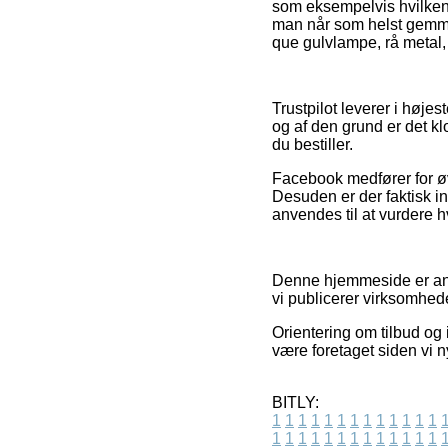
som eksempelvis hvilken r
man når som helst gemmer
que gulvlampe, rå metal,
Trustpilot leverer i høje
og af den grund er det kl
du bestiller.
Facebook medfører for øv
Desuden er der faktisk i
anvendes til at vurdere h
Denne hjemmeside er anno
vi publicerer virksomhed
Orientering om tilbud og 
være foretaget siden vi n
BITLY:
1
1
1
1
1
1
1
1
1
1
1
1
1
1
1
1
1
1
1
1
1
1
1
1
1
1