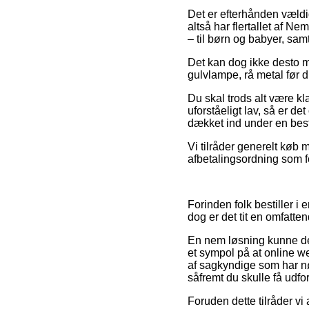
Det er efterhånden vældi
altså har flertallet af N
– til børn og babyer, sam
Det kan dog ikke desto m
gulvlampe, rå metal før d
Du skal trods alt være kla
uforståeligt lav, så er d
dækket ind under en best
Vi tilråder generelt køb
afbetalingsordning som fo
Forinden folk bestiller 
dog er det tit en omfatte
En nem løsning kunne derf
et sympol på at online w
af sagkyndige som har nø
såfremt du skulle få udfo
Foruden dette tilråder vi