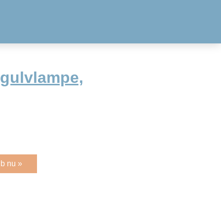
 gulvlampe,
b nu »