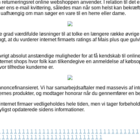
eturneringsret online webshoppen anvender. I relation til det er de
 ens e-mail kvittering, således man når som helst kan bekræft
 uafhængig om man søger en vare til en herre eller dame.
ste grad værdifulde løsninger til at tolke en længere række øvrig
ogt, at du vurderer internet firmaets ratings af Mais plus que gul
rigt absolut anstændige muligheder for at få kendskab til onli
nternet shops hvor folk kan tilkendegive en anmeldelse af køb
vor tilfredse kunderne er.
ncefinansieret. Vi har samarbejdsaftaler med massevis af intern
ernes produkter, og modtager honorar når du gennemfører en bes
internet firmaer vedligeholdes hele tiden, men vi tager forbehold
yligst opdaterede sidens informationer.
1
1
1
1
1
1
1
1
1
1
1
1
1
1
1
1
1
1
1
1
1
1
1
1
1
1
1
1
1
1
1
1
1
1
1
1
1
1
1
1
1
1
1
1
1
1
1
1
1
1
1
1
1
1
1
1
1
1
1
1
1