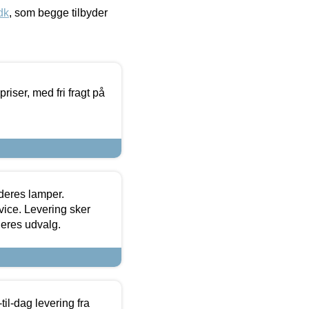
dk
, som begge tilbyder
priser, med fri fragt på
 deres lamper.
ice. Levering sker
deres udvalg.
l-dag levering fra