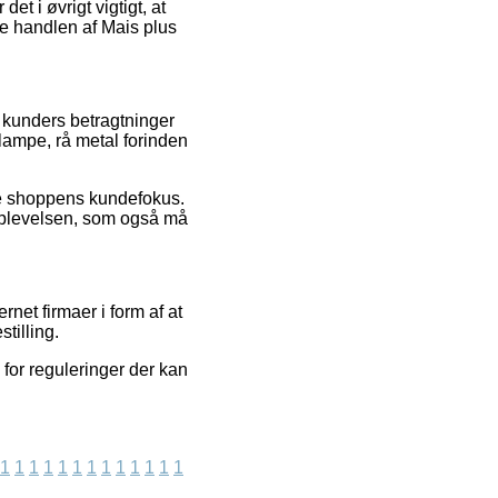
t i øvrigt vigtigt, at
e handlen af Mais plus
e kunders betragtninger
vlampe, rå metal forinden
ne shoppens kundefokus.
soplevelsen, som også må
et firmaer i form af at
tilling.
 for reguleringer der kan
1
1
1
1
1
1
1
1
1
1
1
1
1