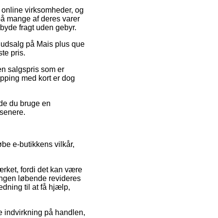
f online virksomheder, og
 på mange af deres varer
lbyde fragt uden gebyr.
r udsalg på Mais plus que
te pris.
l en salgspris som er
opping med kort er dog
rde du bruge en
 senere.
be e-butikkens vilkår,
ærket, fordi det kan være
ningen løbende revideres
ning til at få hjælp,
ve indvirkning på handlen,