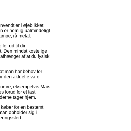
nvendt er i øjeblikket
n er nemlig ualmindeligt
lampe, rå metal.
ler ud til din
et. Den mindst kostelige
 afhænger af at du fysisk
 at man har behov for
or den aktuelle vare.
enumre, eksempelvis Mais
 forud for et fast
jderne tager hjem.
n køber for en bestemt
man opholder sig i
veringssted.