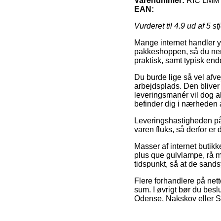
Varenummer:
RIC LMM
EAN:
Vurderet til
4.9
ud af 5 st
Mange internet handler yd
pakkeshoppen, så du nemt
praktisk, samt typisk end
Du burde lige så vel afvej
arbejdsplads. Den bliver 
leveringsmanér vil dog al
befinder dig i nærheden 
Leveringshastigheden på G
varen fluks, så derfor er 
Masser af internet butik
plus que gulvlampe, rå me
tidspunkt, så at de sand
Flere forhandlere på nett
sum. I øvrigt bør du besl
Odense, Nakskov eller Slan