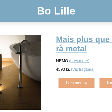
Bo Lille
Mais plus que
rå metal
NEMO
(Læs mere)
4590
kr.
(Vis fragtpris)
Læs mere »
Kø