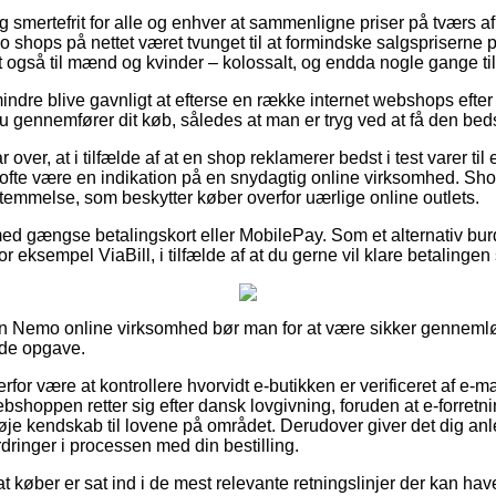
g smertefrit for alle og enhver at sammenligne priser på tværs a
emo shops på nettet været tvunget til at formindske salgspriserne
t også til mænd og kvinder – kolossalt, og endda nogle gange ti
indre blive gavnligt at efterse en række internet webshops efte
u gennemfører dit køb, således at man er tryg ved at få den beds
r over, at i tilfælde af at en shop reklamerer bedst i test varer ti
et ofte være en indikation på en snydagtig online virksomhed. Sh
emmelse, som beskytter køber overfor uærlige online outlets.
 med gængse betalingskort eller MobilePay. Som et alternativ bu
r eksempel ViaBill, i tilfælde af at du gerne vil klare betalingen
i en Nemo online virksomhed bør man for at være sikker gennemlø
nde opgave.
or være at kontrollere hvorvidt e-butikken er verificeret af e-m
ebshoppen retter sig efter dansk lovgivning, foruden at e-forret
je kendskab til lovene på området. Derudover giver det dig anled
rdringer i processen med din bestilling.
 at køber er sat ind i de mest relevante retningslinjer der kan ha