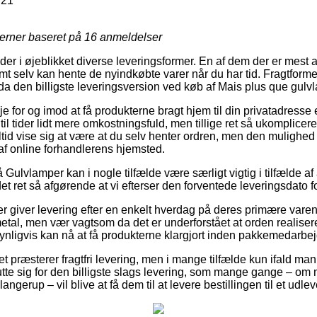
 21
jerner baseret på
16
anmeldelser
er i øjeblikket diverse leveringsformer. En af dem der er mest a
 selv kan hente de nyindkøbte varer når du har tid. Fragtforme
da den billigste leveringsversion ved køb af Mais plus que gulv
e for og imod at få produkterne bragt hjem til din privatadresse el
til tider lidt mere omkostningsfuld, men tillige ret så ukomplicer
tid vise sig at være at du selv henter ordren, men den mulighed
af online forhandlerens hjemsted.
ulvlamper kan i nogle tilfælde være særligt vigtig i tilfælde af
det ret så afgørende at vi efterser den forventede leveringsdato f
ker giver levering efter en enkelt hverdag på deres primære var
tal, men vær vagtsom da det er underforstået at orden realiseres
synligvis kan nå at få produkterne klargjort inden pakkemedarbe
et præsterer fragtfri levering, men i mange tilfælde kun ifald ma
utte sig for den billigste slags levering, som mange gange – om 
gerup – vil blive at få dem til at levere bestillingen til et udle