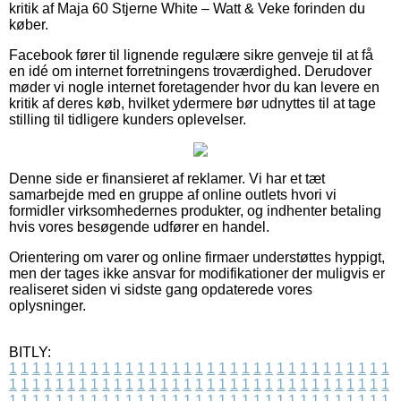
kritik af Maja 60 Stjerne White – Watt & Veke forinden du
køber.
Facebook fører til lignende regulære sikre genveje til at få
en idé om internet forretningens troværdighed. Derudover
møder vi nogle internet foretagender hvor du kan levere en
kritik af deres køb, hvilket ydermere bør udnyttes til at tage
stilling til tidligere kunders oplevelser.
Denne side er finansieret af reklamer. Vi har et tæt
samarbejde med en gruppe af online outlets hvori vi
formidler virksomhedernes produkter, og indhenter betaling
hvis vores besøgende udfører en handel.
Orientering om varer og online firmaer understøttes hyppigt,
men der tages ikke ansvar for modifikationer der muligvis er
realiseret siden vi sidste gang opdaterede vores
oplysninger.
BITLY:
1
1
1
1
1
1
1
1
1
1
1
1
1
1
1
1
1
1
1
1
1
1
1
1
1
1
1
1
1
1
1
1
1
1
1
1
1
1
1
1
1
1
1
1
1
1
1
1
1
1
1
1
1
1
1
1
1
1
1
1
1
1
1
1
1
1
1
1
1
1
1
1
1
1
1
1
1
1
1
1
1
1
1
1
1
1
1
1
1
1
1
1
1
1
1
1
1
1
1