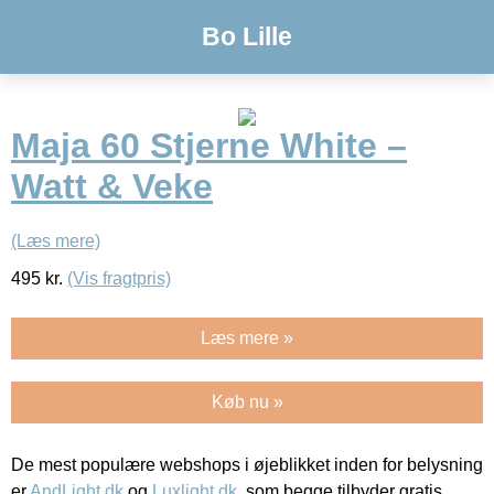
Bo Lille
Maja 60 Stjerne White –
Watt & Veke
(Læs mere)
495
kr.
(Vis fragtpris)
Læs mere »
Køb nu »
De mest populære webshops i øjeblikket inden for belysning
er
AndLight.dk
og
Luxlight.dk
, som begge tilbyder gratis