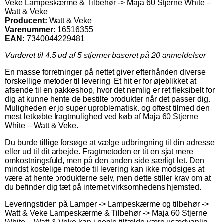
Veke Lampeskærme & Tilbehør -> Maja 60 Stjerne White –
Watt & Veke
Producent:
Watt & Veke
Varenummer:
16516355
EAN:
7340044229481
Vurderet til
4.5
ud af 5 stjerner baseret på
20
anmeldelser
En masse forretninger på nettet giver efterhånden diverse
forskellige metoder til levering. Et hit er for øjeblikket at
afsende til en pakkeshop, hvor det nemlig er ret fleksibelt for
dig at kunne hente de bestilte produkter når det passer dig.
Muligheden er jo super uproblematisk, og oftest tilmed den
mest letkøbte fragtmulighed ved køb af Maja 60 Stjerne
White – Watt & Veke.
Du burde tillige forsøge at vælge udbringning til din adresse
eller ud til dit arbejde. Fragtmetoden er tit en sjat mere
omkostningsfuld, men på den anden side særligt let. Den
mindst kostelige metode til levering kan ikke modsiges at
være at hente produkterne selv, men dette stiller krav om at
du befinder dig tæt på internet virksomhedens hjemsted.
Leveringstiden på Lamper -> Lampeskærme og tilbehør ->
Watt & Veke Lampeskærme & Tilbehør -> Maja 60 Stjerne
White – Watt & Veke kan i nogle tilfælde være usædvanlig