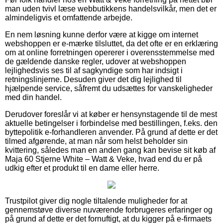
man uden tvivl læse webbutikkens handelsvilkår, men det er
almindeligvis et omfattende arbejde.
En nem løsning kunne derfor være at kigge om internet
webshoppen er e-mærke tilsluttet, da det ofte er en erklæring
om at online forretningen opererer i overensstemmelse med
de gældende danske regler, udover at webshoppen
lejlighedsvis ses til af sagkyndige som har indsigt i
retningslinjerne. Desuden giver det dig lejlighed til
hjælpende service, såfremt du udsættes for vanskeligheder
med din handel.
Derudover foreslår vi at køber er hensynstagende til de mest
aktuelle betingelser i forbindelse med bestillingen, f.eks. den
byttepolitik e-forhandleren anvender. På grund af dette er det
tilmed afgørende, at man når som helst beholder sin
kvittering, således man en anden gang kan bevise sit køb af
Maja 60 Stjerne White – Watt & Veke, hvad end du er på
udkig efter et produkt til en dame eller herre.
Trustpilot giver dig nogle tiltalende muligheder for at
gennemstøve diverse nuværende forbrugeres erfaringer og
på grund af dette er det fornuftigt, at du kigger på e-firmaets