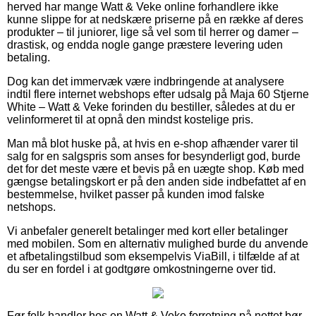
herved har mange Watt & Veke online forhandlere ikke
kunne slippe for at nedskære priserne på en række af deres
produkter – til juniorer, lige så vel som til herrer og damer –
drastisk, og endda nogle gange præstere levering uden
betaling.
Dog kan det immervæk være indbringende at analysere
indtil flere internet webshops efter udsalg på Maja 60 Stjerne
White – Watt & Veke forinden du bestiller, således at du er
velinformeret til at opnå den mindst kostelige pris.
Man må blot huske på, at hvis en e-shop afhænder varer til
salg for en salgspris som anses for besynderligt god, burde
det for det meste være et bevis på en uægte shop. Køb med
gængse betalingskort er på den anden side indbefattet af en
bestemmelse, hvilket passer på kunden imod falske
netshops.
Vi anbefaler generelt betalinger med kort eller betalinger
med mobilen. Som en alternativ mulighed burde du anvende
et afbetalingstilbud som eksempelvis ViaBill, i tilfælde af at
du ser en fordel i at godtgøre omkostningerne over tid.
Før folk handler hos en Watt & Veke forretning på nettet bør