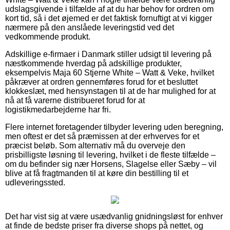
udslagsgivende i tilfælde af at du har behov for ordren om
kort tid, så i det øjemed er det faktisk fornuftigt at vi kigger
nærmere på den anslåede leveringstid ved det
vedkommende produkt.
Adskillige e-firmaer i Danmark stiller udsigt til levering på
næstkommende hverdag på adskillige produkter,
eksempelvis Maja 60 Stjerne White – Watt & Veke, hvilket
påkræver at ordren gennemføres forud for et besluttet
klokkeslæt, med hensynstagen til at de har mulighed for at
nå at få varerne distribueret forud for at
logistikmedarbejderne har fri.
Flere internet foretagender tilbyder levering uden beregning,
men oftest er det så præmissen at der erhverves for et
præcist beløb. Som alternativ må du overveje den
prisbilligste løsning til levering, hvilket i de fleste tilfælde –
om du befinder sig nær Horsens, Slagelse eller Sæby – vil
blive at få fragtmanden til at køre din bestilling til et
udleveringssted.
Det har vist sig at være usædvanlig gnidningsløst for enhver
at finde de bedste priser fra diverse shops på nettet, og