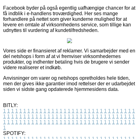
Facebook byder på også egentlig uafhængige chancer for at
få indblik i e-handlens troværdighed. Her ses mange
forhandlere på nettet som giver kunderne mulighed for at
levere en omtale af virksomhedens service, som tillige kan
udnyttes til vurdering af kundetilfredsheden.
Vores side er finansieret af reklamer. Vi samarbejder med en
del netshops i form af at vi fremviser virksomhedernes
produkter, og indhenter betaling hvis de brugere vi sender
videre realiserer et indkøb.
Anvisninger om varer og netshops opretholdes hele tiden,
men der gives ikke garantier imod rettelser der er udarbejdet
siden vi sidste gang opdaterede hjemmesidens data.
BITLY:
1
1
1
1
1
1
1
1
1
1
1
1
1
1
1
1
1
1
1
1
1
1
1
1
1
1
1
1
1
1
1
1
1
1
1
1
1
1
1
1
1
1
1
1
1
1
1
1
1
1
1
1
1
1
1
1
1
1
1
1
1
1
1
1
1
1
1
1
1
1
1
1
1
1
1
1
1
1
1
1
1
1
1
1
1
1
1
1
1
1
1
1
1
1
1
1
1
1
1
1
SPOTIFY:
1
1
1
1
1
1
1
1
1
1
1
1
1
1
1
1
1
1
1
1
1
1
1
1
1
1
1
1
1
1
1
1
1