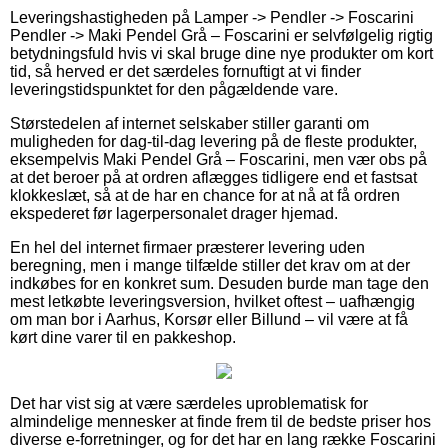
Leveringshastigheden på Lamper -> Pendler -> Foscarini
Pendler -> Maki Pendel Grå – Foscarini er selvfølgelig rigtig
betydningsfuld hvis vi skal bruge dine nye produkter om kort
tid, så herved er det særdeles fornuftigt at vi finder
leveringstidspunktet for den pågældende vare.
Størstedelen af internet selskaber stiller garanti om
muligheden for dag-til-dag levering på de fleste produkter,
eksempelvis Maki Pendel Grå – Foscarini, men vær obs på
at det beroer på at ordren aflægges tidligere end et fastsat
klokkeslæt, så at de har en chance for at nå at få ordren
ekspederet før lagerpersonalet drager hjemad.
En hel del internet firmaer præsterer levering uden
beregning, men i mange tilfælde stiller det krav om at der
indkøbes for en konkret sum. Desuden burde man tage den
mest letkøbte leveringsversion, hvilket oftest – uafhængig
om man bor i Aarhus, Korsør eller Billund – vil være at få
kørt dine varer til en pakkeshop.
Det har vist sig at være særdeles uproblematisk for
almindelige mennesker at finde frem til de bedste priser hos
diverse e-forretninger, og for det har en lang række Foscarini