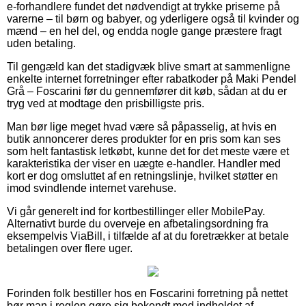
e-forhandlere fundet det nødvendigt at trykke priserne på
varerne – til børn og babyer, og yderligere også til kvinder og
mænd – en hel del, og endda nogle gange præstere fragt
uden betaling.
Til gengæld kan det stadigvæk blive smart at sammenligne
enkelte internet forretninger efter rabatkoder på Maki Pendel
Grå – Foscarini før du gennemfører dit køb, sådan at du er
tryg ved at modtage den prisbilligste pris.
Man bør lige meget hvad være så påpasselig, at hvis en
butik annoncerer deres produkter for en pris som kan ses
som helt fantastisk letkøbt, kunne det for det meste være et
karakteristika der viser en uægte e-handler. Handler med
kort er dog omsluttet af en retningslinje, hvilket støtter en
imod svindlende internet varehuse.
Vi går generelt ind for kortbestillinger eller MobilePay.
Alternativt burde du overveje en afbetalingsordning fra
eksempelvis ViaBill, i tilfælde af at du foretrækker at betale
betalingen over flere uger.
Forinden folk bestiller hos en Foscarini forretning på nettet
bør man i reglen gøre sig bekendt med indholdet af