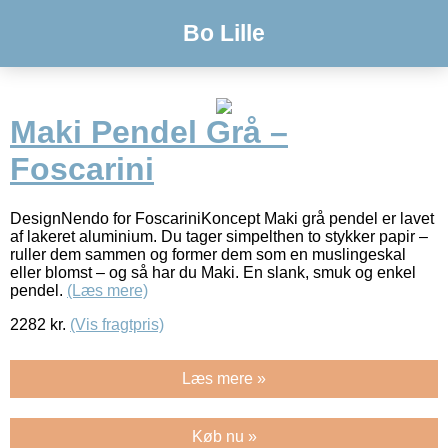
Bo Lille
Maki Pendel Grå –
Foscarini
DesignNendo for FoscariniKoncept Maki grå pendel er lavet
af lakeret aluminium. Du tager simpelthen to stykker papir –
ruller dem sammen og former dem som en muslingeskal
eller blomst – og så har du Maki. En slank, smuk og enkel
pendel.
(Læs mere)
2282
kr.
(Vis fragtpris)
Læs mere »
Køb nu »