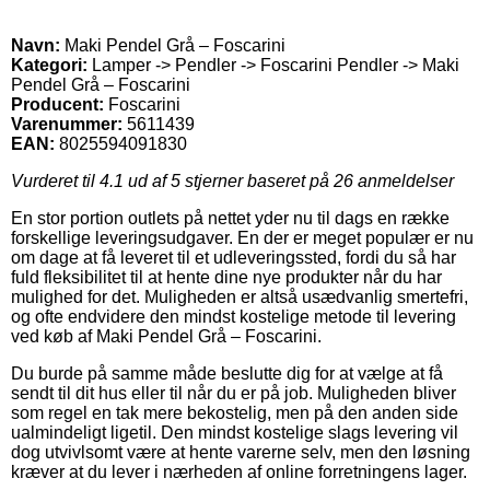
Navn:
Maki Pendel Grå – Foscarini
Kategori:
Lamper -> Pendler -> Foscarini Pendler -> Maki
Pendel Grå – Foscarini
Producent:
Foscarini
Varenummer:
5611439
EAN:
8025594091830
Vurderet til
4.1
ud af 5 stjerner baseret på
26
anmeldelser
En stor portion outlets på nettet yder nu til dags en række
forskellige leveringsudgaver. En der er meget populær er nu
om dage at få leveret til et udleveringssted, fordi du så har
fuld fleksibilitet til at hente dine nye produkter når du har
mulighed for det. Muligheden er altså usædvanlig smertefri,
og ofte endvidere den mindst kostelige metode til levering
ved køb af Maki Pendel Grå – Foscarini.
Du burde på samme måde beslutte dig for at vælge at få
sendt til dit hus eller til når du er på job. Muligheden bliver
som regel en tak mere bekostelig, men på den anden side
ualmindeligt ligetil. Den mindst kostelige slags levering vil
dog utvivlsomt være at hente varerne selv, men den løsning
kræver at du lever i nærheden af online forretningens lager.