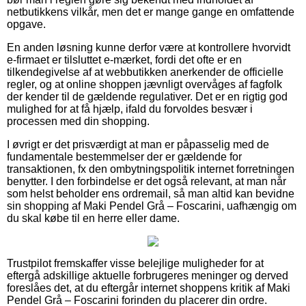
netbutikkens vilkår, men det er mange gange en omfattende
opgave.
En anden løsning kunne derfor være at kontrollere hvorvidt
e-firmaet er tilsluttet e-mærket, fordi det ofte er en
tilkendegivelse af at webbutikken anerkender de officielle
regler, og at online shoppen jævnligt overvåges af fagfolk
der kender til de gældende regulativer. Det er en rigtig god
mulighed for at få hjælp, ifald du forvoldes besvær i
processen med din shopping.
I øvrigt er det prisværdigt at man er påpasselig med de
fundamentale bestemmelser der er gældende for
transaktionen, fx den ombytningspolitik internet forretningen
benytter. I den forbindelse er det også relevant, at man når
som helst beholder ens ordremail, så man altid kan bevidne
sin shopping af Maki Pendel Grå – Foscarini, uafhængig om
du skal købe til en herre eller dame.
Trustpilot fremskaffer visse belejlige muligheder for at
eftergå adskillige aktuelle forbrugeres meninger og derved
foreslåes det, at du eftergår internet shoppens kritik af Maki
Pendel Grå – Foscarini forinden du placerer din ordre.